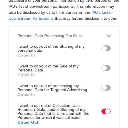
disclosure of your personal information by third parties on the
marad, és úgy tűnik, középtávon sem válhat megtérülővé.
IAB’s list of downstream participants. This information may
also be disclosed by us to third parties on the
IAB’s List of
Hangsúlyozta: a cégnek felelős stratégiai döntéseket kell hoznia
Downstream Participants
that may further disclose it to other
annak érdekében, hogy versenyképes maradjon.
third parties.
Please note that this website/app uses one or more Google
Personal Data Processing Opt Outs
services and may gather and store information including but
not limited to your visit or usage behaviour. You may click to
I want to opt-out of the Sharing of my
personal data.
grant or deny consent to Google and its third-party tags to
Opted In
use your data for below specified purposes in below Google
autó
új autó
opel
elektromos autó
e-autó
consent section.
I want to opt-out of the Sale of my
Personal Data.
villanyautó
Opted In
I want to opt-out of processing my
Personal Data for Targeted Advertising.
Opted In
I want to opt-out of Collection, Use,
Retention, Sale, and/or Sharing of my
Personal Data that Is Unrelated with the
Purposes for which it was collected.
Opted Out