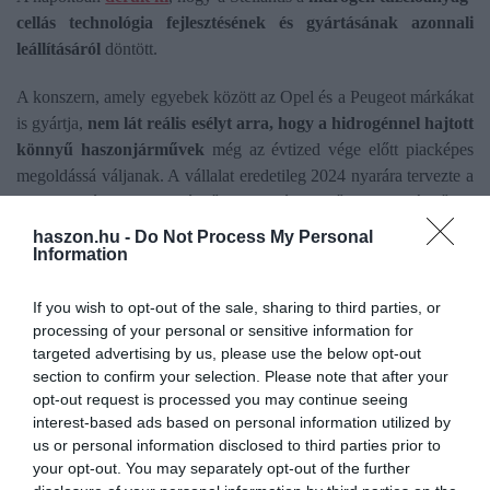
cellás technológia fejlesztésének és gyártásának azonnali
leállításáról
döntött.
A konszern, amely egyebek között az Opel és a Peugeot márkákat
is gyártja,
nem lát reális esélyt arra, hogy a hidrogénnel hajtott
könnyű haszonjárművek
még az évtized vége előtt piacképes
megoldássá váljanak. A vállalat eredetileg 2024 nyarára tervezte a
közepes és nagy méretű hidrogénüzemű haszonjárművek
sorozatgyártásának megkezdését két európai telephelyén, a
haszon.hu -
Do Not Process My Personal
Information
franciaországi Hordain-ban és a lengyelországi Gliwicében. A
mostani bejelentés azonban az összes ilyen irányú fejlesztést
leállítja.
If you wish to opt-out of the sale, sharing to third parties, or
processing of your personal or sensitive information for
targeted advertising by us, please use the below opt-out
A döntés mögött több tényező is áll: a hidrogéntöltő infrastruktúra
section to confirm your selection. Please note that after your
korlátozott elérhetősége, a technológia magas beruházási
opt-out request is processed you may continue seeing
költségei, valamint az alacsony kereslet intenzív állami és
interest-based ads based on personal information utilized by
befektetői támogatás nélkül nem teszi gazdaságossá az
us or personal information disclosed to third parties prior to
üzemanyagcellás járművek gyártását. Jean-Philippe Imparato, a
your opt-out. You may separately opt-out of the further
Stellantis európai ügyvezetője szerint a terület egyelőre rétegpiac