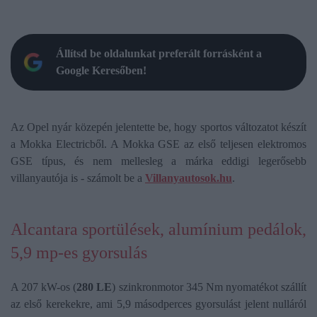
Állítsd be oldalunkat preferált forrásként a
Google Keresőben!
Az Opel nyár közepén jelentette be, hogy sportos változatot készít
a Mokka Electricből. A Mokka GSE az első teljesen elektromos
GSE típus, és nem mellesleg a márka eddigi legerősebb
villanyautója is - számolt be a
Villanyautosok.hu
.
Alcantara sportülések, alumínium pedálok,
5,9 mp-es gyorsulás
A 207 kW-os (
280 LE
) szinkronmotor 345 Nm nyomatékot szállít
az első kerekekre, ami 5,9 másodperces gyorsulást jelent nulláról