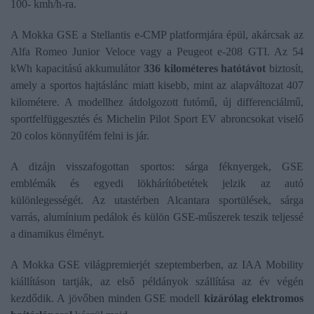
100- kmh/h-ra.
A Mokka GSE a Stellantis e-CMP platformjára épül, akárcsak az
Alfa Romeo Junior Veloce vagy a Peugeot e-208 GTI. Az 54
kWh kapacitású akkumulátor
336 kilométeres hatótávot
biztosít,
amely a sportos hajtáslánc miatt kisebb, mint az alapváltozat 407
kilométere. A modellhez átdolgozott futómű, új differenciálmű,
sportfelfüggesztés és Michelin Pilot Sport EV abroncsokat viselő
20 colos könnyűfém felni is jár.
A dizájn visszafogottan sportos: sárga féknyergek, GSE
emblémák és egyedi lökhárítóbetétek jelzik az autó
különlegességét. Az utastérben Alcantara sportülések, sárga
varrás, alumínium pedálok és külön GSE-műszerek teszik teljessé
a dinamikus élményt.
A Mokka GSE világpremierjét szeptemberben, az IAA Mobility
kiállításon tartják, az első példányok szállítása az év végén
kezdődik. A jövőben minden GSE modell
kizárólag elektromos