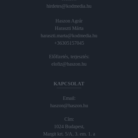
hirdetes@kodmedia.hu
Haszon Agrár
Haraszti Márta
haraszti.marta@kodmedia.hu
+36305157045
Előfizetés, terjesztés:
elofiz@haszon.hu
KAPCSOLAT
Email:
haszon@haszon.hu
Cím:
1024 Budapest,
Margit krt. 5/A, 3. em. 1. a