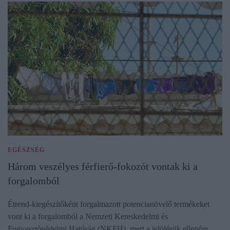
EGÉSZSÉG
Három veszélyes férfierő-fokozót vontak ki a
forgalomból
Étrend-kiegészítőként forgalmazott potencianövelő termékeket
vont ki a forgalomból a Nemzeti Kereskedelmi és
Fogyasztóvédelmi Hatóság (NKFH), mert a jelölésük ellenére