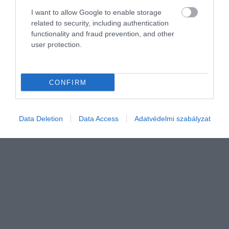
I want to allow Google to enable storage
Így verik át az autóvásárlókat
related to security, including authentication
functionality and fraud prevention, and other
Időarányosan megnövekedett az autóvásárlással kapcsolatos
user protection.
fogyasztói panaszok száma, amelyek a szavatossági és jótállási
jogok elutasításától kezdve az eltitkolt rejtett hibákon át egészen a
vételár…
CONFIRM
Data Deletion
Data Access
Adatvédelmi szabályzat