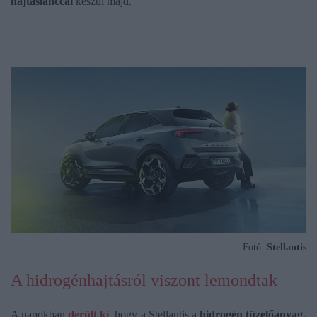
hajtáslánccal
készül majd.
Fotó:
Stellantis
A hidrogénhajtásról viszont lemondtak
A napokban
derült ki
, hogy a Stellantis a
hidrogén tüzelőanyag-