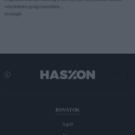
vényköteles gyógyszerekben…
rectangle
ROVATOK
Agrár