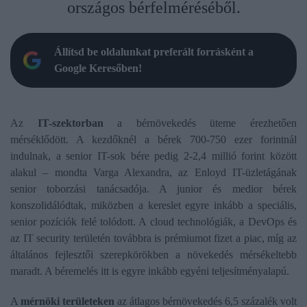
országos bérfelméréséből.
Állítsd be oldalunkat preferált forrásként a
Google Keresőben!
Az
IT-szektorban
a bérnövekedés üteme érezhetően
mérséklődött. A kezdőknél a bérek 700-750 ezer forintnál
indulnak, a senior IT-sok bére pedig 2-2,4 millió forint között
alakul – mondta Varga Alexandra, az Enloyd IT-üzletágának
senior toborzási tanácsadója. A junior és medior bérek
konszolidálódtak, miközben a kereslet egyre inkább a speciális,
senior pozíciók felé tolódott. A cloud technológiák, a DevOps és
az IT security területén továbbra is prémiumot fizet a piac, míg az
általános fejlesztői szerepkörökben a növekedés mérsékeltebb
maradt. A béremelés itt is egyre inkább egyéni teljesítményalapú.
A
mérnöki területeken
az átlagos bérnövekedés 6,5 százalék volt