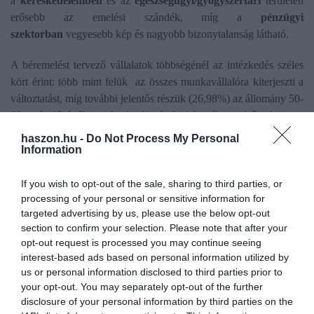
a
kereskedelemben
és az
egészségügyi/gyógyszertári
területen
erősebb az emelési szándék, míg a
pénzügyi
szektorban
vegyesebb kép és nagyobb bizonytalanság látható.
A béremelést tervező vállalatok többségénél az intézkedés széles
kört érint: több mint felük az összes munkavállalóra kiterjeszti a
változtatást, míg további jelentős részük (26,98%) az állomány 50-
80 százalékánál emel. A döntések hátterében elsősorban az
inflációs környezet, a megtartási kényszer, valamint a piaci
haszon.hu -
Do Not Process My Personal
bérekhez való igazodás áll.
Information
A plusz
juttatások
és
bónuszok
terén ezzel szemben
If you wish to opt-out of the sale, sharing to third parties, or
visszafogottabb tervek láthatók. A válaszadó cégek négyötöde
processing of your personal or sensitive information for
targeted advertising by us, please use the below opt-out
nem tervez érdemi változtatást ezen a területen 2026 első felében,
section to confirm your selection. Please note that after your
és csak kisebb részük (közel 18%) jelezte előre a juttatási csomag
opt-out request is processed you may continue seeing
bővítését vagy növelését.
interest-based ads based on personal information utilized by
us or personal information disclosed to third parties prior to
your opt-out. You may separately opt-out of the further
disclosure of your personal information by third parties on the