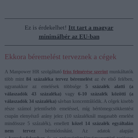
Ez is érdekelhet!
Itt tart a magyar
minimálbér az EU-ban
Ekkora béremelést terveznek a cégek
A Manpower HR szolgáltató
friss felmérése szerint
munkáltatók
több mint
84 százaléka tervez béremelést
az év első felében,
ugyanakkor az emelések többsége
5 százalék alatti (a
válaszadók 43 százaléka)
vagy
6-10 százalék közötti (a
válaszadók 34 százaléka)
sávban koncentrálódik. A cégek kisebb
része számol jelentősebb emeléssel, míg bértömegcsökkentést
csupán elenyésző arány jelez (10 százaléknál magasabb emelést
mindössze 5 százalék), emellett
közel 14 százalék egyáltalán
nem tervez
bérmódosítást. Az adatok alapján