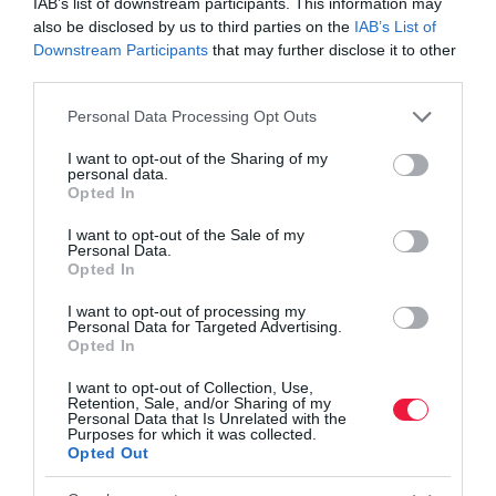
IAB’s list of downstream participants. This information may
Olvasd el ezt is!
also be disclosed by us to third parties on the
IAB’s List of
Downstream Participants
that may further disclose it to other
Így emeli a fizetéseket a Penny
third parties.
Túlterheltség, alig emelkedő fizetés a dolgozói
panaszok között
Please note that this website/app uses one or more Google
Personal Data Processing Opt Outs
Így tolja meg a dolgozók fizetését, juttatásait a
services and may gather and store information including but
not limited to your visit or usage behaviour. You may click to
I want to opt-out of the Sharing of my
MÁV
personal data.
grant or deny consent to Google and its third-party tags to
Opted In
use your data for below specified purposes in below Google
consent section.
I want to opt-out of the Sale of my
pénz
fizetés
kereset
enloyd
bér
Personal Data.
Opted In
I want to opt-out of processing my
Personal Data for Targeted Advertising.
Opted In
I want to opt-out of Collection, Use,
Retention, Sale, and/or Sharing of my
Personal Data that Is Unrelated with the
Purposes for which it was collected.
Opted Out