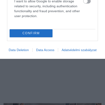
I want to allow Google to enable storage
alatt
related to security, including authentication
functionality and fraud prevention, and other
A külföldi utazás egyre több magyar számára komoly anyagi
user protection.
vállalás, mégsem tűnik úgy, hogy lemondanánk róla. Az idén
nyaralást tervezők harmada a tavalyinál is többet költene, közben
pedig az is…
CONFIRM
Data Deletion
Data Access
Adatvédelmi szabályzat