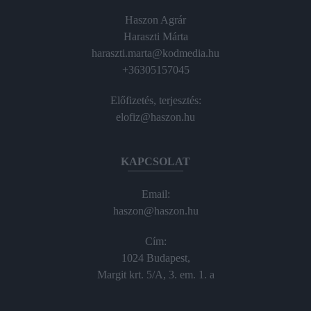
Haszon Agrár
Haraszti Márta
haraszti.marta@kodmedia.hu
+36305157045
Előfizetés, terjesztés:
elofiz@haszon.hu
KAPCSOLAT
Email:
haszon@haszon.hu
Cím:
1024 Budapest,
Margit krt. 5/A, 3. em. 1. a