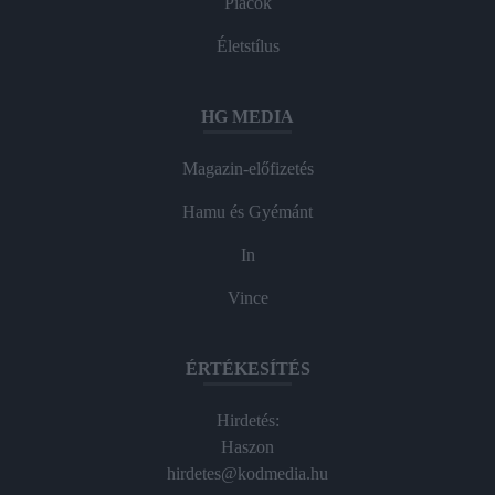
Piacok
Életstílus
HG MEDIA
Magazin-előfizetés
Hamu és Gyémánt
In
Vince
ÉRTÉKESÍTÉS
Hirdetés:
Haszon
hirdetes@kodmedia.hu