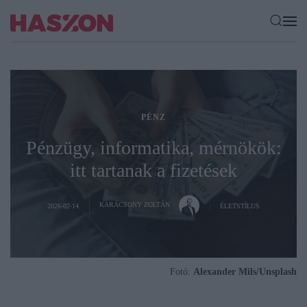
PÉNZ
Pénzügy, informatika, mérnökök:
itt tartanak a fizetések
KARÁCSONY ZOLTÁN
2026-02-14
ÉLETSTÍLUS
Fotó:
Alexander Mils/Unsplash