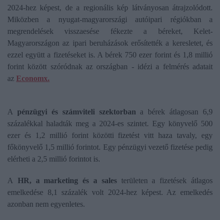
2024-hez képest, de a regionális kép látványosan átrajzolódott.
Miközben a nyugat-magyarországi autóipari régiókban a
megrendelések visszaesése fékezte a béreket, Kelet-
Magyarországon az ipari beruházások erősítették a keresletet, és
ezzel együtt a fizetéseket is. A bérek 750 ezer forint és 1,8 millió
forint között szóródnak az országban - idézi a felmérés adatait
az
Economx.
A
pénzügyi és számviteli szektorban
a bérek átlagosan 6,9
százalékkal haladták meg a 2024-es szintet. Egy könyvelő 500
ezer és 1,2 millió forint közötti fizetést vitt haza tavaly, egy
főkönyvelő 1,5 millió forintot. Egy pénzügyi vezető fizetése pedig
elérheti a 2,5 millió forintot is.
A
HR, a marketing és a sales
területen a fizetések átlagos
emelkedése 8,1 százalék volt 2024-hez képest. Az emelkedés
azonban nem egyenletes.