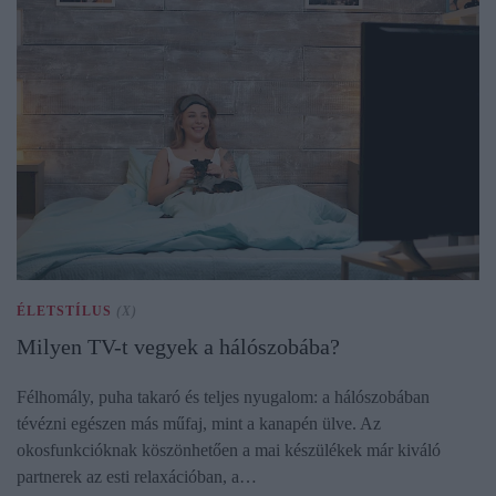
ÉLETSTÍLUS
(X)
Milyen TV-t vegyek a hálószobába?
Félhomály, puha takaró és teljes nyugalom: a hálószobában
tévézni egészen más műfaj, mint a kanapén ülve. Az
okosfunkcióknak köszönhetően a mai készülékek már kiváló
partnerek az esti relaxációban, a…