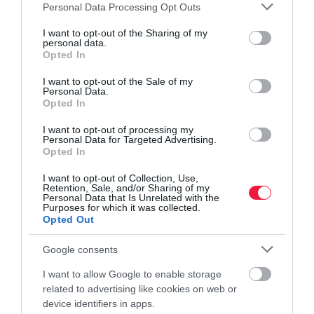
Please note that this website/app uses one or more Google
Personal Data Processing Opt Outs
services and may gather and store information including but
not limited to your visit or usage behaviour. You may click to
I want to opt-out of the Sharing of my
personal data.
grant or deny consent to Google and its third-party tags to
Opted In
use your data for below specified purposes in below Google
consent section.
I want to opt-out of the Sale of my
Personal Data.
Opted In
I want to opt-out of processing my
Personal Data for Targeted Advertising.
Opted In
INGATLAN
I want to opt-out of Collection, Use,
Retention, Sale, and/or Sharing of my
Így alakul át a Velencei-tó ingatlanpiaca
Personal Data that Is Unrelated with the
Purposes for which it was collected.
Opted Out
A fővárosi árak elől menekülő fiatal családok és a hagyományos
befektetők mellett eddig szinte teljesen ismeretlen vevőcsoportok
Google consents
is megjelentek a Velencei-tónál, ami gyökeresen átalakítja a
I want to allow Google to enable storage
helyi…
related to advertising like cookies on web or
device identifiers in apps.