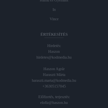
Hamu és Gyémánt
In
Vince
ÉRTÉKESÍTÉS
Hirdetés:
Haszon
hirdetes@kodmedia.hu
Haszon Agrár
Haraszti Márta
haraszti.marta@kodmedia.hu
+36305157045
Előfizetés, terjesztés:
elofiz@haszon.hu