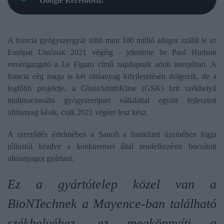
Google Keresőben!
A francia gyógyszergyár több mint 100 millió adagot szállít le az
Európai Uniónak 2021 végéig - jelentette be Paul Hudson
vezérigazgató a Le Figaro című napilapnak adott interjúban. A
francia cég maga is két oltóanyag kifejlesztésén dolgozik, de a
legfőbb projektje, a GlaxoSmithKline (GSK) brit székhelyű
multinacionális gyógyszeripari vállalattal együtt fejlesztett
oltóanyag késik, csak 2021 végére lesz kész.
A szerződés értelmében a Sanofi a frankfurti üzemében fogja
júliustól kezdve a konkurensei által rendelkezésre bocsátott
oltóanyagot gyártani.
Ez a gyártótelep közel van a
BioNTechnek a Mayence-ban található
székhelyéhez, ez megkönnyíti a