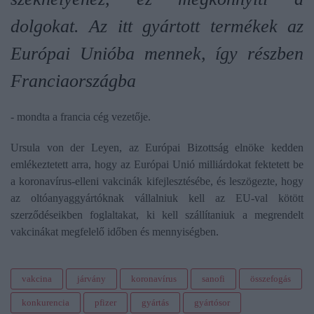
dolgokat. Az itt gyártott termékek az
Európai Unióba mennek, így részben
Franciaországba
- mondta a francia cég vezetője.
Ursula von der Leyen, az Európai Bizottság elnöke kedden
emlékeztetett arra, hogy az Európai Unió milliárdokat fektetett be
a koronavírus-elleni vakcinák kifejlesztésébe, és leszögezte, hogy
az oltóanyaggyártóknak vállalniuk kell az EU-val kötött
szerződéseikben foglaltakat, ki kell szállítaniuk a megrendelt
vakcinákat megfelelő időben és mennyiségben.
vakcina
járvány
koronavírus
sanofi
összefogás
konkurencia
pfizer
gyártás
gyártósor