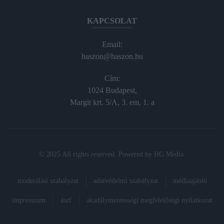
KAPCSOLAT
Email:
haszon@haszon.hu
Cím:
1024 Budapest,
Margit krt. 5/A, 3. em. 1. a
© 2025 All rights reserved. Powered by
HG Media
.
moderálási szabályzat
adatvédelmi szabályzat
médiaajánló
impresszum
ászf
akadálymentességi megfelelőségi nyilatkozat