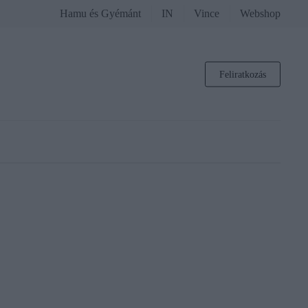
Hamu és Gyémánt
IN
Vince
Webshop
Feliratkozás