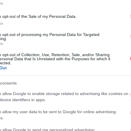
In
o opt-out of the Sale of my Personal Data.
 január-szeptember között, ami 21 százalékos növekedés az
In
eg a Porsche idei eladásait.
to opt-out of processing my Personal Data for Targeted
ing.
 autót értékesített világszerte, 7 százalékkal kevesebbet,
In
tékesítések - írja a
HVG
.
o opt-out of Collection, Use, Retention, Sale, and/or Sharing
ersonal Data that Is Unrelated with the Purposes for which it
szállított le, vagyis a tisztán elektromos hajtásláncú és akár
lected.
Out
T
szakához képest 50 százalékkal romlottak.
E
éldány fogyott 2024 első három negyedévében, ami 20
consents
v
o allow Google to enable storage related to advertising like cookies on
A
evice identifiers in apps.
 39 744 darabos eladási mennyiség 2 százalékos növekedésről
s
o allow my user data to be sent to Google for online advertising
é
s.
E
g tartani, mint azt néhány éve tervezték, és bár a cég készen
r
s kocsikat
értékesítsen, ez csak akkor valósulhat meg, ha
to allow Google to send me personalized advertising.