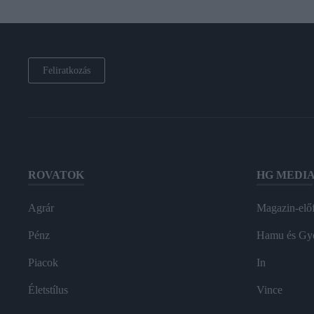
Feliratkozás
ROVATOK
HG MEDI
Agrár
Magazin-előf
Pénz
Hamu és Gy
Piacok
In
Életstílus
Vince