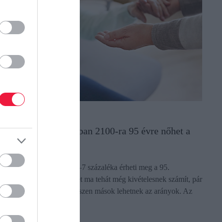
ÁRSADALOM
zekben az országokban 2100-ra 95 évre nőhet a
árható élettartam
 jelenleg élők emberek 5–7 százaléka érheti meg a 95.
zületésnapját. A hosszú élet ma tehát még kivételesnek számít, pár
vtized múlva azonban egészen mások lehetnek az arányok. Az
NSZ…
ectangle