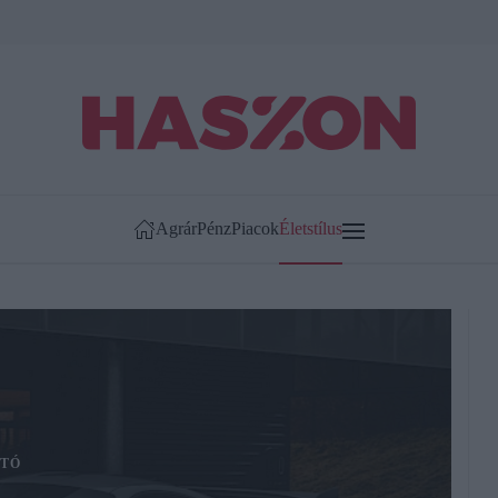
Agrár
Pénz
Piacok
Életstílus
TÓ