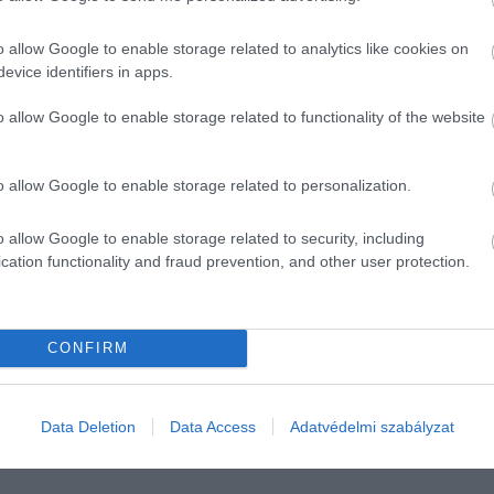
képp fejlődik az elektromobilitás.
o allow Google to enable storage related to analytics like cookies on
Panamerát és a Taycant
evice identifiers in apps.
o allow Google to enable storage related to functionality of the website
rosan Európában is piacra dobja a
Denza Z9 GT
modellt,
 A kínai piacra már bevezetett modell kétféle változatban
erzióban. A hibrid verzió 858 lóerős, 1100 kilométeres össz-
o allow Google to enable storage related to personalization.
2 lóerős, 630 kilométeres hatótávot kínál. A modellek ára
, ami jóval kedvezőbb a Porsche modelljeinél, mint például
o allow Google to enable storage related to security, including
felelő jüanért érhetőek el Kínában.
cation functionality and fraud prevention, and other user protection.
CONFIRM
Data Deletion
Data Access
Adatvédelmi szabályzat