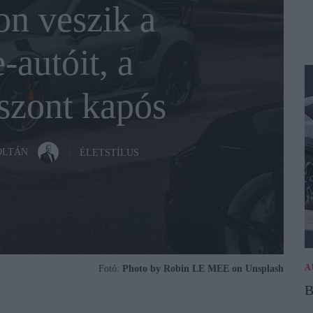
n veszik a
-autóit, a
szont kapós
OLTÁN
ÉLETSTÍLUS
A
Fotó:
Photo by Robin LE MEE on Unsplash
B