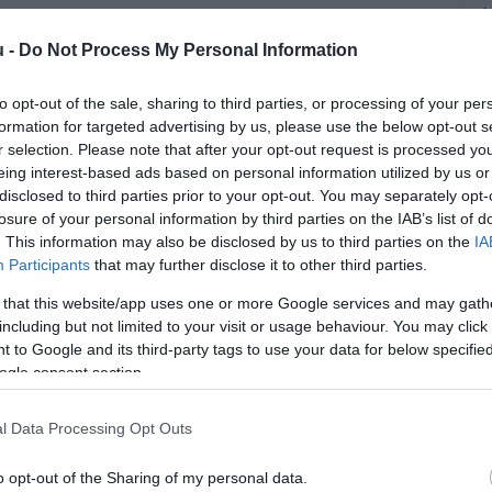
A
a
u -
Do Not Process My Personal Information
e
m
to opt-out of the sale, sharing to third parties, or processing of your per
formation for targeted advertising by us, please use the below opt-out s
r selection. Please note that after your opt-out request is processed y
eing interest-based ads based on personal information utilized by us or
disclosed to third parties prior to your opt-out. You may separately opt-
losure of your personal information by third parties on the IAB’s list of
. This information may also be disclosed by us to third parties on the
IA
Participants
that may further disclose it to other third parties.
 that this website/app uses one or more Google services and may gath
mos Taycan, aminek 50 százalékkal
including but not limited to your visit or usage behaviour. You may click 
szont a Cayenne és a legendás 911-es
 to Google and its third-party tags to use your data for below specifi
ogle consent section.
zázalékkal kevesebb új Porsche talált
ára.
l Data Processing Opt Outs
o opt-out of the Sharing of my personal data.
rált forrásként a Google Keresőben!