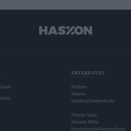
A
ÉRTÉKESÍTÉS
izetés
Hirdetés:
Haszon
émánt
hirdetes@kodmedia.hu
Haszon Agrár
Haraszti Márta
haraszti.marta@kodmedia.hu