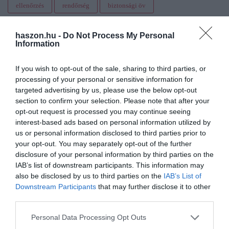
ellenőrzés
rendőrség
biztonsági öv
haszon.hu -
Do Not Process My Personal
Information
If you wish to opt-out of the sale, sharing to third parties, or
processing of your personal or sensitive information for
targeted advertising by us, please use the below opt-out
section to confirm your selection. Please note that after your
opt-out request is processed you may continue seeing
interest-based ads based on personal information utilized by
us or personal information disclosed to third parties prior to
your opt-out. You may separately opt-out of the further
disclosure of your personal information by third parties on the
IAB’s list of downstream participants. This information may
also be disclosed by us to third parties on the
IAB’s List of
Downstream Participants
that may further disclose it to other
third parties.
Please note that this website/app uses one or more Google
Personal Data Processing Opt Outs
services and may gather and store information including but