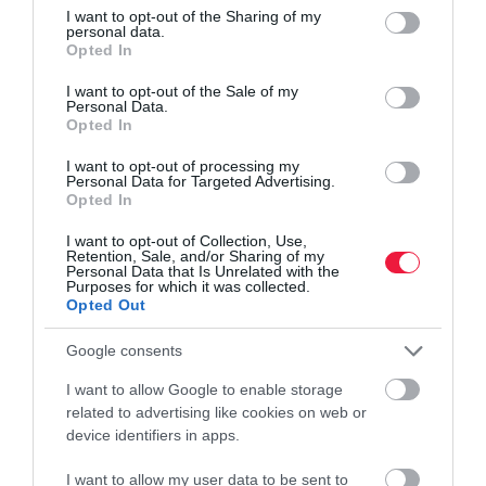
not limited to your visit or usage behaviour. You may click to
I want to opt-out of the Sharing of my
personal data.
grant or deny consent to Google and its third-party tags to
Opted In
use your data for below specified purposes in below Google
consent section.
I want to opt-out of the Sale of my
Personal Data.
Opted In
I want to opt-out of processing my
Personal Data for Targeted Advertising.
Opted In
INGATLAN
I want to opt-out of Collection, Use,
Itt a fordulat a lakáspiacon - estek az árak
Retention, Sale, and/or Sharing of my
Personal Data that Is Unrelated with the
Purposes for which it was collected.
Egyértelműen megkezdődött az árkorrekció az ingatlanpiacon -
Opted Out
ezt mutatják az ingatlanárak 2026 első negyedéves alakulásáról
Google consents
közzétett előzetes KSH-adatok.
I want to allow Google to enable storage
related to advertising like cookies on web or
device identifiers in apps.
I want to allow my user data to be sent to