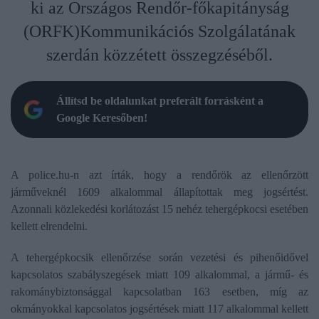
ki az Országos Rendőr-főkapitányság
(ORFK)Kommunikációs Szolgálatának
szerdán közzétett összegzéséből.
Állítsd be oldalunkat preferált forrásként a
Google Keresőben!
A police.hu-n azt írták, hogy a rendőrök az ellenőrzött
járműveknél 1609 alkalommal állapítottak meg jogsértést.
Azonnali közlekedési korlátozást 15 nehéz tehergépkocsi esetében
kellett elrendelni.
A tehergépkocsik ellenőrzése során vezetési és pihenőidővel
kapcsolatos szabályszegések miatt 109 alkalommal, a jármű- és
rakománybiztonsággal kapcsolatban 163 esetben, míg az
okmányokkal kapcsolatos jogsértések miatt 117 alkalommal kellett