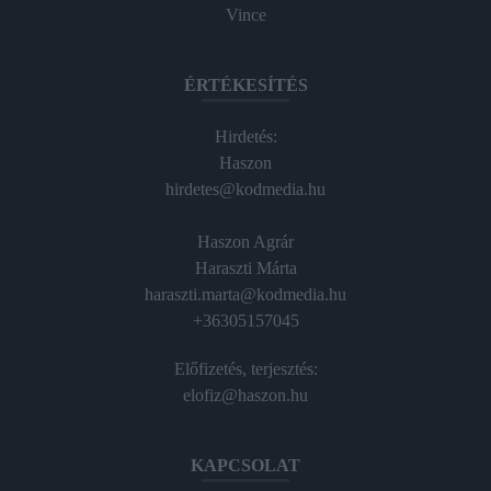
Vince
ÉRTÉKESÍTÉS
Hirdetés:
Haszon
hirdetes@kodmedia.hu
Haszon Agrár
Haraszti Márta
haraszti.marta@kodmedia.hu
+36305157045
Előfizetés, terjesztés:
elofiz@haszon.hu
KAPCSOLAT