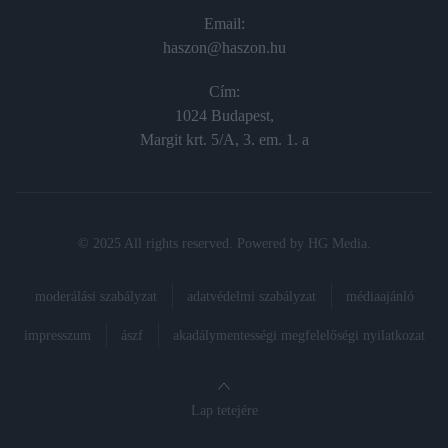
Email:
haszon@haszon.hu
Cím:
1024 Budapest,
Margit krt. 5/A, 3. em. 1. a
© 2025 All rights reserved. Powered by
HG Media
.
moderálási szabályzat
adatvédelmi szabályzat
médiaajánló
impresszum
ászf
akadálymentességi megfelelőségi nyilatkozat
Lap tetejére