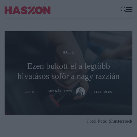
AUTÓ
Ezen bukott el a legtöbb
hivatásos sofőr a nagy razzián
MOLNÁR JÁNOS
2023-05-18
ÉLETSTÍLUS
Fotó:
Fotó: Shutterstock