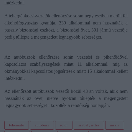
intézkedni.
A tehergépkocsi-vezetők ellenőrzése során négy esetben merült fel
alkoholfogyasztás gyanúja, 339 alkalommal nem használták a
passzív biztonsági eszközt, a biztonsági övet, 301 jármű vezetője
pedig túllépte a megengedett legnagyobb sebességet.
Az autóbuszok ellenőrzése során vezetési és pihenőidővel
kapcsolatos szabályszegések miatt 11 alkalommal, míg az
okmányokkal kapcsolatos jogsértések miatt 15 alkalommal kellett
intézkedni.
Az ellenőrzött autóbuszok vezetői közül 43-an voltak, akik nem
használták az övet, illetve nyolcan túllépték a megengedett
legnagyobb sebességet - közölték a rendőrség honlapján.
teherautó
autóbusz
sofőr
szabálysértés
razzia