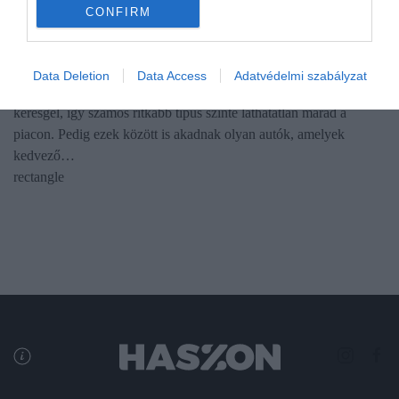
CONFIRM
AUTÓ
Ezek a ritka használt autók kiváló vételek lehetnek
Data Deletion
Data Access
Adatvédelmi szabályzat
A használtautó-vásárlók többsége a legismertebb modellek között
keresgél, így számos ritkább típus szinte láthatatlan marad a
piacon. Pedig ezek között is akadnak olyan autók, amelyek
kedvező…
rectangle