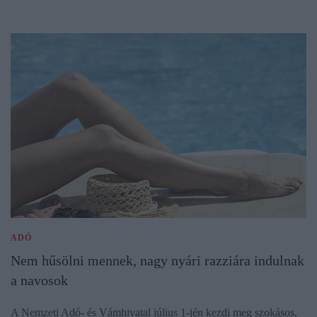
ADÓ
Nem hűsölni mennek, nagy nyári razziára indulnak
a navosok
A Nemzeti Adó- és Vámhivatal július 1-jén kezdi meg szokásos,