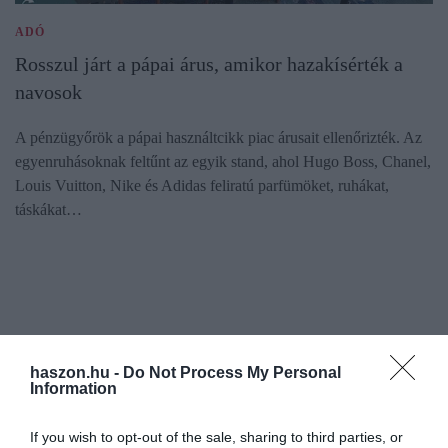
ADÓ
Rosszul járt a pápai árus, amikor hazakísérték a
navosok
A pénzügyőrök a pápai használtcikk piac árusait ellenőrizték. Az
egyenruhásoknak feltűnt az egyik stand, ahol Hugo Boss, Chanel,
Louis Vuitton, Nike és Adidas feliratú parfümöket, ruhákat,
táskákat…
haszon.hu -
Do Not Process My Personal
Information
If you wish to opt-out of the sale, sharing to third parties, or