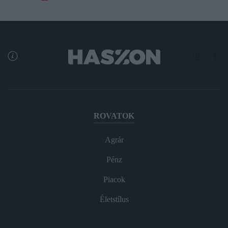
ROVATOK
Agrár
Pénz
Piacok
Életstílus