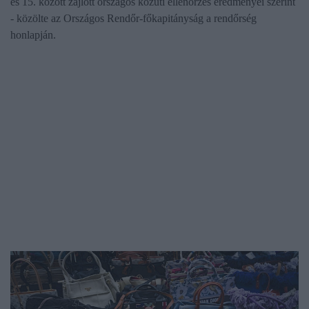
és 15. között zajlott országos közúti ellenőrzés eredményei szerint
- közölte az Országos Rendőr-főkapitányság a rendőrség
honlapján.