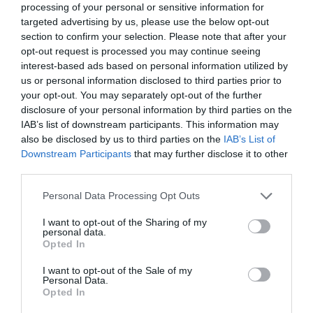
processing of your personal or sensitive information for
targeted advertising by us, please use the below opt-out
section to confirm your selection. Please note that after your
opt-out request is processed you may continue seeing
interest-based ads based on personal information utilized by
us or personal information disclosed to third parties prior to
your opt-out. You may separately opt-out of the further
disclosure of your personal information by third parties on the
IAB’s list of downstream participants. This information may
also be disclosed by us to third parties on the
IAB’s List of
Downstream Participants
that may further disclose it to other
third parties.
Please note that this website/app uses one or more Google
Personal Data Processing Opt Outs
services and may gather and store information including but
not limited to your visit or usage behaviour. You may click to
I want to opt-out of the Sharing of my
personal data.
grant or deny consent to Google and its third-party tags to
Opted In
use your data for below specified purposes in below Google
KÖZLEKEDÉS
consent section.
I want to opt-out of the Sale of my
Durva! A hivatásos sofőrök több mint harmadát
Personal Data.
Opted In
kapták rajta szabályszegésen