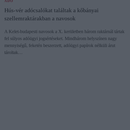
ADÓ
Hús-vér adócsalókat találtak a kőbányai
szellemraktárakban a navosok
A Kelet-budapesti navosok a X. kerületben három raktárnál tártak
fel súlyos adóügyi jogsértéseket. Mindhárom helyszínen nagy
mennyiségű, feketén beszerzett, adóügyi papírok nélküli árut
tároltak…