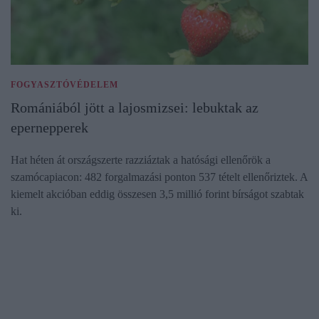
FOGYASZTÓVÉDELEM
Romániából jött a lajosmizsei: lebuktak az
epernepperek
Hat héten át országszerte razziáztak a hatósági ellenőrök a
szamócapiacon: 482 forgalmazási ponton 537 tételt ellenőriztek. A
kiemelt akcióban eddig összesen 3,5 millió forint bírságot szabtak
ki.