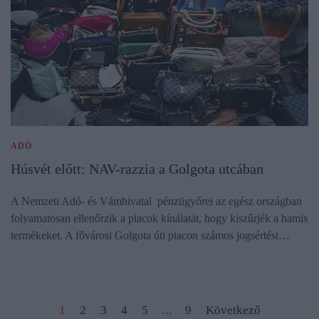
ADÓ
Húsvét előtt: NAV-razzia a Golgota utcában
A Nemzeti Adó- és Vámhivatal pénzügyőrei az egész országban
folyamatosan ellenőrzik a piacok kínálatát, hogy kiszűrjék a hamis
termékeket. A fővárosi Golgota úti piacon számos jogsértést…
1
2
3
4
5
9
Következő
…