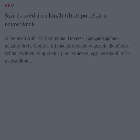
ADÓ
Szír és svéd árus kínált tiltott portékát a
navosoknak
A Nemzeti Adó- és Vámhivatal Bevetési Igazgatóságának
pénzügyőrei a Golgota úti piac környékén végeztek ellenőrzést,
ezúttal civilben. Alig értek a piac területére, egy kereskedő máris
megszólította…