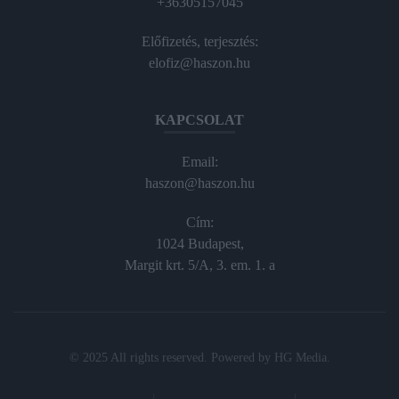
+36305157045
Előfizetés, terjesztés:
elofiz@haszon.hu
KAPCSOLAT
Email:
haszon@haszon.hu
Cím:
1024 Budapest,
Margit krt. 5/A, 3. em. 1. a
© 2025 All rights reserved. Powered by
HG Media
.