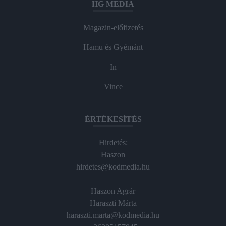
HG MEDIA
Magazin-előfizetés
Hamu és Gyémánt
In
Vince
ÉRTÉKESÍTÉS
Hirdetés:
Haszon
hirdetes@kodmedia.hu
Haszon Agrár
Haraszti Márta
haraszti.marta@kodmedia.hu