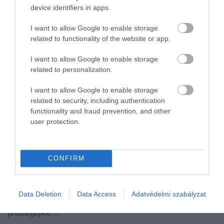
device identifiers in apps.
I want to allow Google to enable storage
related to functionality of the website or app.
I want to allow Google to enable storage
related to personalization.
I want to allow Google to enable storage
related to security, including authentication
functionality and fraud prevention, and other
user protection.
ADÓ
A NAV is készül a ballagásra, itt csapnak le az
ellenőrök
CONFIRM
A háromnapos hétvégén a Nemzeti Adó- és Vámhivatal országos
figyelmet fordít a virág-, ékszer-, édesség- és ajándékárusok
Data Deletion
Data Access
Adatvédelmi szabályzat
ellenőrzésére. A revizorok a nyugta- és számlaadást, az online
pénztárgépek…