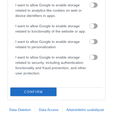
magyarok
I want to allow Google to enable storage
related to analytics like cookies on web or
Egyre népszerűbbek a kínai autómárkák a magyar használtautó-
device identifiers in apps.
piacon. Az idei első fél évben több mint háromnegyedével nőtt az
I want to allow Google to enable storage
érdeklődés irántuk, miközben a kínálat is csaknem
related to functionality of the website or app.
megduplázódott. A…
I want to allow Google to enable storage
related to personalization.
I want to allow Google to enable storage
related to security, including authentication
functionality and fraud prevention, and other
user protection.
CONFIRM
Data Deletion
Data Access
Adatvédelmi szabályzat