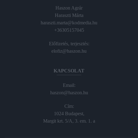
Haszon Agrár
Haraszti Márta
haraszti.marta@kodmedia.hu
+36305157045
Előfizetés, terjesztés:
elofiz@haszon.hu
KAPCSOLAT
Email:
haszon@haszon.hu
Cím:
1024 Budapest,
Margit krt. 5/A, 3. em. 1. a