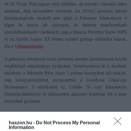
W-20 North Pole ugyan nem hibátlan, de korrekt választás lehet
azoknak, akik kevesebbet vezetnek. Az ADAC azonban három
középkategóriás modellt sem ajánl: a Firestone Winterhawk 4
jégen és havon jól szerepelt, de hirtelen manővereknél
kiszámíthatatlanul viselkedett, míg a Maxxis Premitra Snow WP6
és az Apollo Aspire XP Winter szintén gyenge értékelést kapott,
írja a
Világgazdaság
.
A prémium abroncsok ezzel szemben minden körülmények között
megbízható teljesítményt nyújtottak. Természetesen itt is akadnak
eltérések: a Michelin Pilot Alpin 5 jobban bizonyított téli utakon,
míg környezetvédelmi szempontból a Goodyear UltraGrip
Performance 3 emelkedett ki. Utóbbi 76 ezer kilométeres
futásteljesítménnyel és kifejezetten alacsony kopással lett a teszt
összesített győztese.
haszon.hu -
Do Not Process My Personal
Information