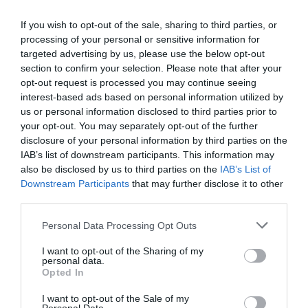
Olvasd el ezt is!
If you wish to opt-out of the sale, sharing to third parties, or
Toplista: ezek most a legerősebb közúti autók
processing of your personal or sensitive information for
Benzin, dízel, hibrid: ekkora az éves értékvesztés a
targeted advertising by us, please use the below opt-out
használt autóknál
section to confirm your selection. Please note that after your
Ennyibe kerül és ilyen lehet az egyedi
opt-out request is processed you may continue seeing
autórendszám
interest-based ads based on personal information utilized by
us or personal information disclosed to third parties prior to
your opt-out. You may separately opt-out of the further
disclosure of your personal information by third parties on the
vezetés
téli gumi
IAB’s list of downstream participants. This information may
also be disclosed by us to third parties on the
IAB’s List of
Downstream Participants
that may further disclose it to other
third parties.
Please note that this website/app uses one or more Google
Personal Data Processing Opt Outs
services and may gather and store information including but
not limited to your visit or usage behaviour. You may click to
I want to opt-out of the Sharing of my
personal data.
grant or deny consent to Google and its third-party tags to
Opted In
use your data for below specified purposes in below Google
consent section.
I want to opt-out of the Sale of my