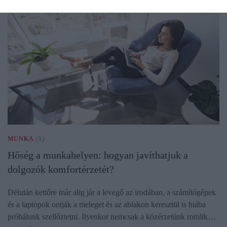
MUNKA
(X)
Hőség a munkahelyen: hogyan javíthatjuk a
dolgozók komfortérzetét?
Délután kettőre már alig jár a levegő az irodában, a számítógépek
és a laptopok ontják a meleget és az ablakon keresztül is hiába
próbálunk szellőztetni. Ilyenkor nemcsak a közérzetünk romlik…