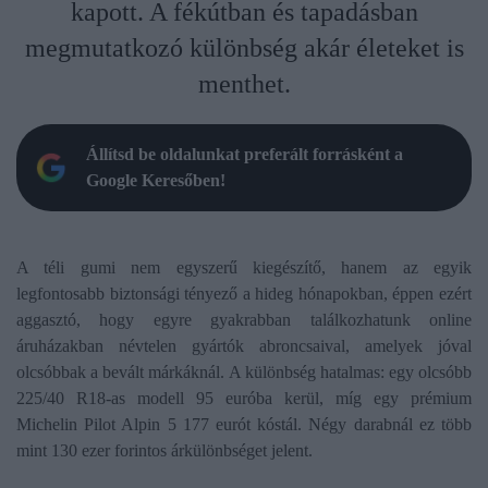
kapott. A fékútban és tapadásban
megmutatkozó különbség akár életeket is
menthet.
Állítsd be oldalunkat preferált forrásként a
Google Keresőben!
A téli gumi nem egyszerű kiegészítő, hanem az egyik
legfontosabb biztonsági tényező a hideg hónapokban, éppen ezért
aggasztó, hogy egyre gyakrabban találkozhatunk online
áruházakban névtelen gyártók abroncsaival, amelyek jóval
olcsóbbak a bevált márkáknál. A különbség hatalmas: egy olcsóbb
225/40 R18-as modell 95 euróba kerül, míg egy prémium
Michelin Pilot Alpin 5 177 eurót kóstál. Négy darabnál ez több
mint 130 ezer forintos árkülönbséget jelent.