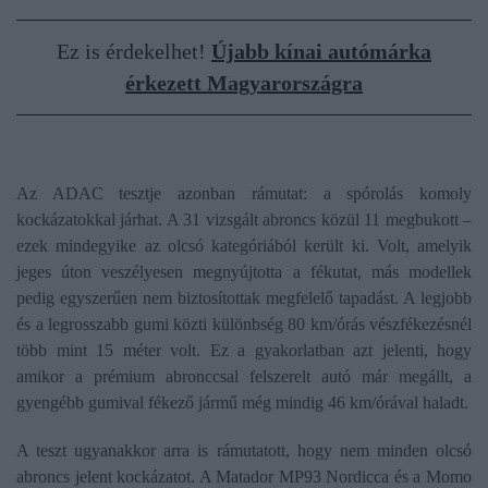
Ez is érdekelhet!
Újabb kínai autómárka
érkezett Magyarországra
Az ADAC tesztje azonban rámutat: a spórolás komoly
kockázatokkal járhat. A 31 vizsgált abroncs közül 11 megbukott –
ezek mindegyike az olcsó kategóriából került ki. Volt, amelyik
jeges úton veszélyesen megnyújtotta a fékutat, más modellek
pedig egyszerűen nem biztosítottak megfelelő tapadást. A legjobb
és a legrosszabb gumi közti különbség 80 km/órás vészfékezésnél
több mint 15 méter volt. Ez a gyakorlatban azt jelenti, hogy
amikor a prémium abronccsal felszerelt autó már megállt, a
gyengébb gumival fékező jármű még mindig 46 km/órával haladt.
A teszt ugyanakkor arra is rámutatott, hogy nem minden olcsó
abroncs jelent kockázatot. A Matador MP93 Nordicca és a Momo