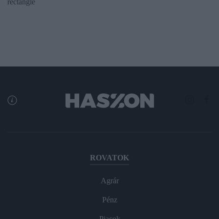
rectangle
ROVATOK
Agrár
Pénz
Piacok