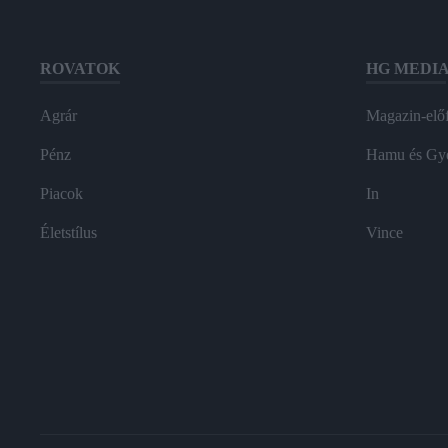
ROVATOK
HG MEDI
Agrár
Magazin-előf
Pénz
Hamu és Gy
Piacok
In
Életstílus
Vince