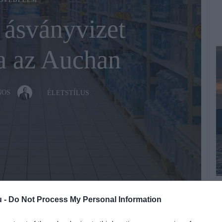
ÓVÉDELEM
 ásványvizet
za az Auchan
NOS
ÉLETSTÍLUS
B
Fotó:
Shutterstock
u -
Do Not Process My Personal Information
E
B