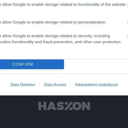
o allow Google to enable storage related to functionality of the website
o allow Google to enable storage related to personalization.
n
veszély
o allow Google to enable storage related to security, including
cation functionality and fraud prevention, and other user protection.
CONFIRM
Data Deletion
Data Access
Adatvédelmi szabályzat