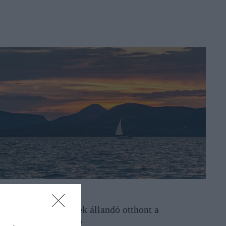
ALATON
gyre többen keresnek állandó otthont a
alatonnál, de miért?