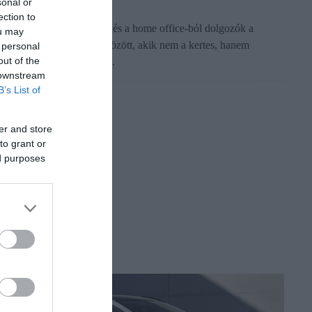
sonal or
ection to
egjelentek a nyugdíjasok és a home office-ból dolgozók a
ou may
alatoni ingatlanok vevői között, akik nem a kertes, hanem
 personal
out of the
ársasházi lakásokat keresik.
 downstream
B’s List of
er and store
to grant or
ed purposes