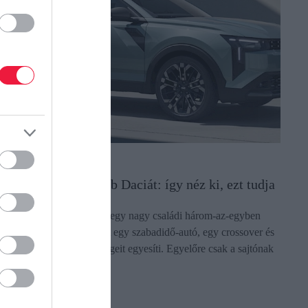
UTÓ
emutatták a legújabb Daciát: így néz ki, ezt tudja
 Dacia legújabb modellje egy nagy családi három-az-egyben
utó, amely a gyártó szerint egy szabadidő-autó, egy crossover és
gy kombi legjobb képességeit egyesíti. Egyelőre csak a sajtónak
utatták…
ectangle