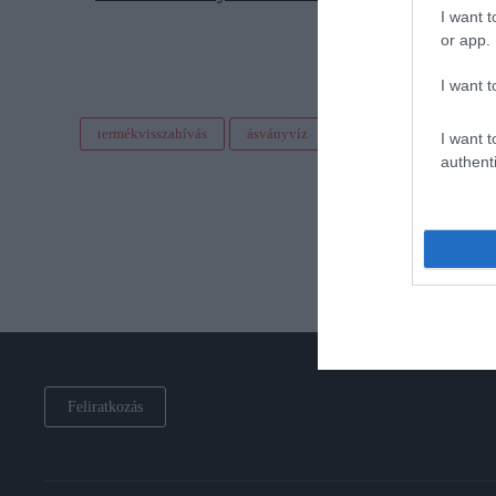
I want t
or app.
I want t
termékvisszahívás
ásványvíz
szennyezés
aucha
I want t
authenti
Feliratkozás