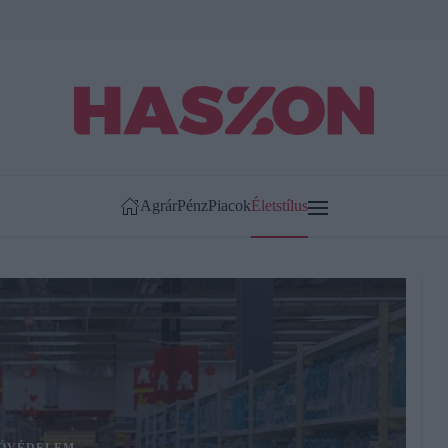
Agrár
Pénz
Piacok
Életstílus