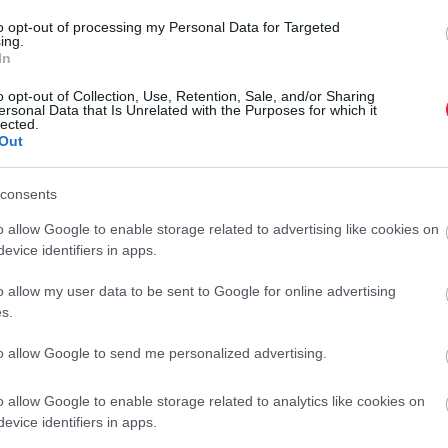
to opt-out of processing my Personal Data for Targeted
rált forrásként a Google Keresőben!
ing.
In
o opt-out of Collection, Use, Retention, Sale, and/or Sharing
ersonal Data that Is Unrelated with the Purposes for which it
llenőrzés során mutatták ki a 2026.05.16. minőségmegőrzési
lected.
lésű termékben.
Out
saját hatáskörben megtette a szükséges intézkedéseket,
consents
sáról, valamint a fogyasztóktól történő visszahívásáról. A
yűjtött termékek további sorsát a hatóság nyomon követi.
o allow Google to enable storage related to advertising like cookies on
A
evice identifiers in apps.
B
o allow my user data to be sent to Google for online advertising
lazonosítóval rendelkező terméket ne fogyasszák el továbbá
s.
A
a
to allow Google to send me personalized advertising.
e
m
o allow Google to enable storage related to analytics like cookies on
r
evice identifiers in apps.
méket