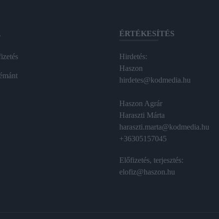
A
ÉRTÉKESÍTÉS
izetés
Hirdetés:
Haszon
émánt
hirdetes@kodmedia.hu
Haszon Agrár
Haraszti Márta
haraszti.marta@kodmedia.hu
+36305157045
Előfizetés, terjesztés:
elofiz@haszon.hu