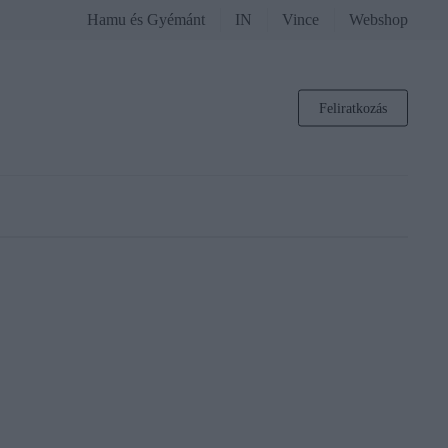
Hamu és Gyémánt
IN
Vince
Webshop
Feliratkozás