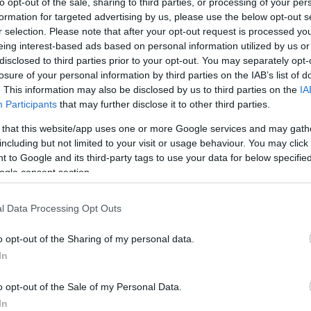
to opt-out of the sale, sharing to third parties, or processing of your per
formation for targeted advertising by us, please use the below opt-out s
M
r selection. Please note that after your opt-out request is processed y
b
eing interest-based ads based on personal information utilized by us or
disclosed to third parties prior to your opt-out. You may separately opt-
t
losure of your personal information by third parties on the IAB’s list of
. This information may also be disclosed by us to third parties on the
IA
Participants
that may further disclose it to other third parties.
 that this website/app uses one or more Google services and may gath
including but not limited to your visit or usage behaviour. You may click 
 to Google and its third-party tags to use your data for below specifi
ogle consent section.
ényezte az Auchan Tipp Pannon-Aqua
l Data Processing Opt Outs
yvíz 2l termékének visszahívását
 A termék fogyasztása egészségügyi
o opt-out of the Sharing of my personal data.
In
zeti Kereskedelmi és Fogyasztóvédelmi
ság.
o opt-out of the Sale of my Personal Data.
In