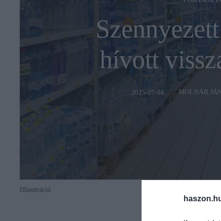
FOGYASZT
Szennyezett
hívott viss
MOLNÁR JÁ
2025-07-04
Illusztráció
haszon.h