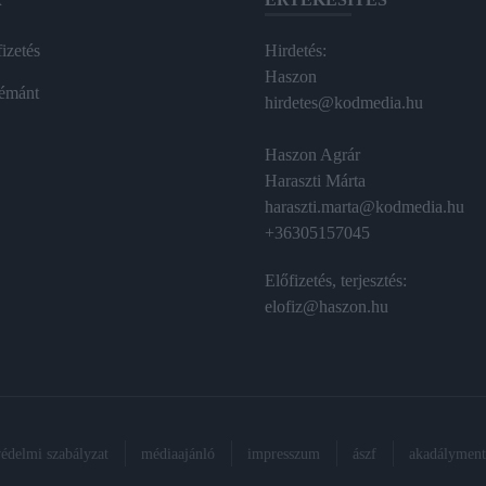
izetés
Hirdetés:
Haszon
émánt
hirdetes@kodmedia.hu
Haszon Agrár
Haraszti Márta
haraszti.marta@kodmedia.hu
+36305157045
Előfizetés, terjesztés:
elofiz@haszon.hu
védelmi szabályzat
médiaajánló
impresszum
ászf
akadálymente