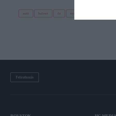
autó
baleset
őz
nyár
Feliratkozás
ROVATOK
HG MEDI