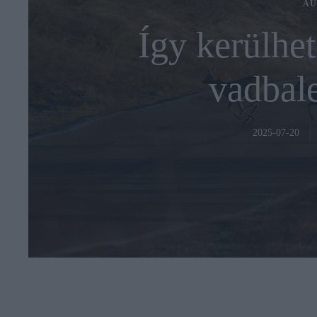
AU
Így kerülhet
vadbale
2025-07-20