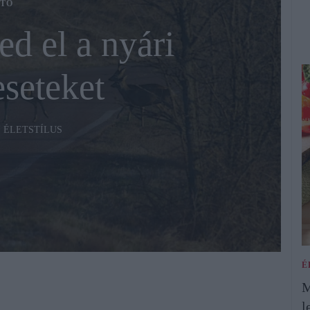
TÓ
ed el a nyári
seteket
ÉLETSTÍLUS
É
M
l