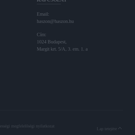
Email:
haszon@haszon.hu
Cím:
1024 Budapest,
Margit krt. 5/A, 3. em. 1. a
sségi megfelelőségi nyilatkozat
Lap tetejére