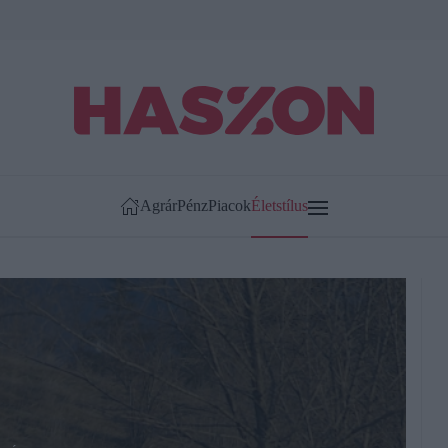
Agrár
Pénz
Piacok
Életstílus