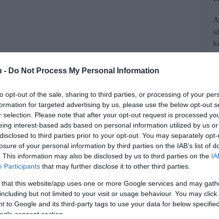
A
s
k
u -
Do Not Process My Personal Information
to opt-out of the sale, sharing to third parties, or processing of your per
formation for targeted advertising by us, please use the below opt-out s
r selection. Please note that after your opt-out request is processed y
rt az őzek násza – ebben az időszakban
eing interest-based ads based on personal information utilized by us or
an megváltozik, figyelmüket pedig
disclosed to third parties prior to your opt-out. You may separately opt-
losure of your personal information by third parties on the IAB’s list of
y könnyen az utakra tévedhetnek. A
. This information may also be disclosed by us to third parties on the
IA
t a vadgázolásos balesetek túlnyomó
Participants
that may further disclose it to other third parties.
ny hétben történik.
 that this website/app uses one or more Google services and may gath
including but not limited to your visit or usage behaviour. You may click 
 to Google and its third-party tags to use your data for below specifi
rált forrásként a Google Keresőben!
ogle consent section.