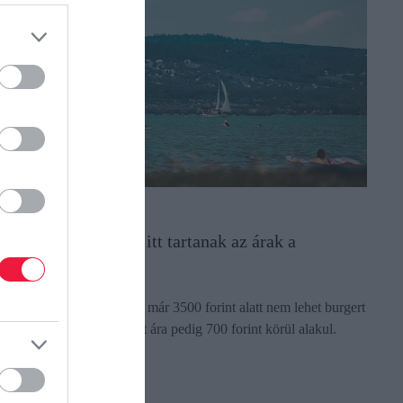
YARALÁS
amburger, fagylalt: itt tartanak az árak a
alatonnál
 strandbüfék többségében már 3500 forint alatt nem lehet burgert
apni. Egy gombóc fagylalt ára pedig 700 forint körül alakul.
ectangle