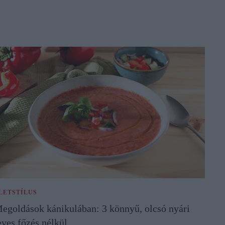
LETSTÍLUS
egoldások kánikulában: 3 könnyű, olcsó nyári
eves főzés nélkül