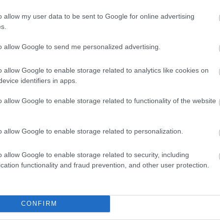
o allow my user data to be sent to Google for online advertising
s.
to allow Google to send me personalized advertising.
ha vaddisznóval találkozol
o allow Google to enable storage related to analytics like cookies on
evice identifiers in apps.
rcsázzuk a 112-es segélyhívót, és ne nyúljunk a sérült vagy
o allow Google to enable storage related to functionality of the website
ításáról a területileg illetékes vadászatra jogosult szervezet
ezért hazavinni vagy más módon eltulajdonítani tilos.
o allow Google to enable storage related to personalization.
o allow Google to enable storage related to security, including
cation functionality and fraud prevention, and other user protection.
- ritka videó
CONFIRM
ja