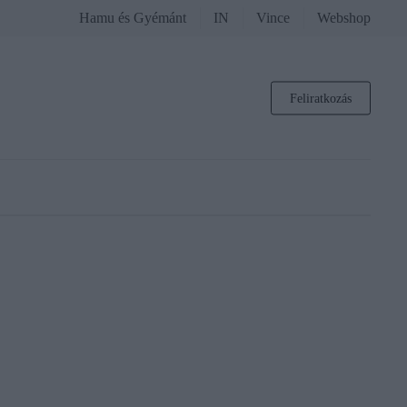
Hamu és Gyémánt
IN
Vince
Webshop
Feliratkozás