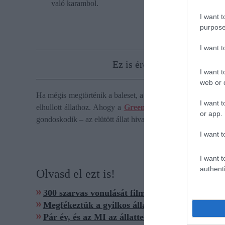
való karambol.
I want t
purpose
I want 
Ez is érdekelhet!
Vigyázz, 
I want t
web or d
Ha mégis megtörténik a baleset, a teendők egyértelműek: tá
I want t
elhullott állathoz. Ahogy a
Greendex
kiemeli, a vad elszáll
or app.
gondoskodik – az elütött állat hivatalosan állami tulajdon, 
I want t
I want t
authenti
Olvasd el ezt is!
300 szarvas vonulását filmezték le Baranyában 
Megfékeztük a gyilkos állatbetegséget
Pár év, és az MI az állattenyésztést is felforgat