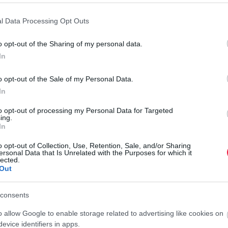
l Data Processing Opt Outs
 jármű ütközik össze a hazai közutakon – ezek mintegy 75%-
o opt-out of the Sharing of my personal data.
hajnalban vagy alkonyatkor következik be, de a nász idején
In
k ilyenkor kevésbé érzékelik a veszélyt, így akár lakott
o opt-out of the Sale of my Personal Data.
In
en?
to opt-out of processing my Personal Data for Targeted
ing.
N
ük túl a sebességhatárt – ez döntő lehet a reakcióidő
In
H
o opt-out of Collection, Use, Retention, Sale, and/or Sharing
szórót
, amennyiben ezzel nem vakítunk el másokat – így
B
ersonal Data that Is Unrelated with the Purposes for which it
lected.
Out
 telefont, ne tereljük el a figyelmünket
– különösen
A
k
ön utána
– számítsunk rájuk!
consents
r
képp se rántsuk el a kormányt!
A vaddal való ütközés
o allow Google to enable storage related to advertising like cookies on
z árokba borulás vagy egy fával, esetleg egy másik járművel
evice identifiers in apps.