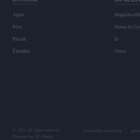
Agrár
Magazin-előf
Pénz
Hamu és Gy
Piacok
In
Életstílus
Vince
© 2025 All rights reserved.
moderálási szabályzat
adat
Powered by
HG Media
.