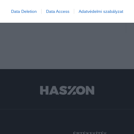
Data Deletion
Data Access
Adatvédelmi szabályzat
A
ÉRTÉKESÍTÉS