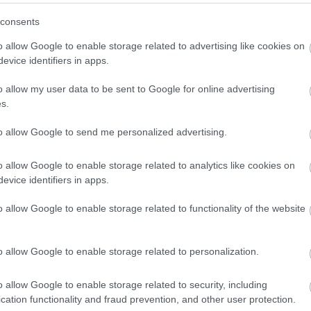
consents
o allow Google to enable storage related to advertising like cookies on
an túl a Toyota. Az autóipari konszern csaknem negyedével
evice identifiers in apps.
éve első felében, egyben megemelte éves eredménytervét is
o allow my user data to be sent to Google for online advertising
s.
n 21,981 ezer milliárd jen (143 milliárd euró) értékesítési
gy évvel korábbinál. Működési eredménye 124,2 százalékkal
to allow Google to send me personalized advertising.
Toyota idei első félévben elért működési eredménye közel
yével.
o allow Google to enable storage related to analytics like cookies on
evice identifiers in apps.
árd euró) lett, 117,1 százalékkal magasabb az előző pénzügyi
o allow Google to enable storage related to functionality of the website
űvekből a folyó pénzügyi év első felében 5,596 milliót
o allow Google to enable storage related to personalization.
al. Az előző teljes pénzügyi évben 10,558 millió volt az
llió jármű eladását tervezi.
o allow Google to enable storage related to security, including
cation functionality and fraud prevention, and other user protection.
kintjük, akkor idén január 1. és szeptember 30. között 2,67