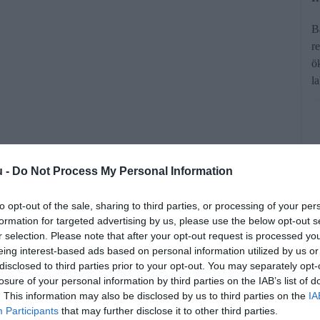
B
r
ö
l
u -
Do Not Process My Personal Information
 az autógyártást a Toyota egyik
to opt-out of the sale, sharing to third parties, or processing of your per
formation for targeted advertising by us, please use the below opt-out s
biztonsági tesztek hamisítási botránya
r selection. Please note that after your opt-out request is processed y
utómodell lehet érintett. Mindez igen
eing interest-based ads based on personal information utilized by us or
disclosed to third parties prior to your opt-out. You may separately opt-
állalat beszállítóira is.
losure of your personal information by third parties on the IAB’s list of
. This information may also be disclosed by us to third parties on the
IA
Participants
that may further disclose it to other third parties.
rált forrásként a Google Keresőben!