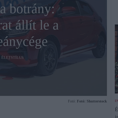
a botrány:
t állít le a
eánycége
ÉLETSTÍLUS
I
Fotó:
Fotó: Shutterstock
É
i