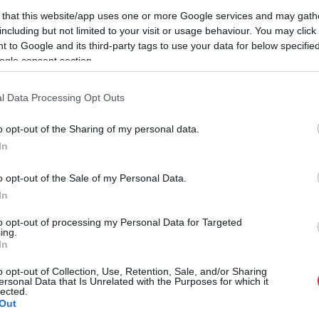
 that this website/app uses one or more Google services and may gath
including but not limited to your visit or usage behaviour. You may click 
 to Google and its third-party tags to use your data for below specifi
otránya miatt
ogle consent section.
orthoz tartozó Daihatsu autógyártó bejelentése alapján a
l Data Processing Opt Outs
lfüggeszti a gyártást egy hónapra a teszthamisítási botrány
érinti a szigetországban. A vállalat az előző üzleti évében
o opt-out of the Sharing of my personal data.
In
o opt-out of the Sale of my Personal Data.
Á
r közölte a Daihatsu, biztonsági teszteket
In
N
 szünetel most a gyártásuk és a kiszállításuk
to opt-out of processing my Personal Data for Targeted
ing.
A
In
p
elül 8 ezer beszállítójára is. Igaz, a vállalat megígérte,
o opt-out of Collection, Use, Retention, Sale, and/or Sharing
a
tett alkalmazottai fizetésének egy részét. Azonban ez rontani
ersonal Data that Is Unrelated with the Purposes for which it
m
lected.
Out
r