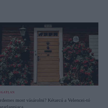
NGATLAN
rdemes most vásárolni? Kétarcú a Velencei-tó
ngatlanpiaca