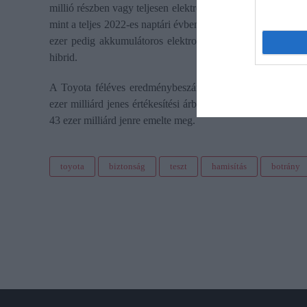
millió részben vagy teljesen elektromos Toyota és Lexus sz
mint a teljes 2022-es naptári évben (2,73 millió). Ebből 2,47
ezer pedig akkumulátoros elektromos, valamint 3500 hidr
hibrid.
A Toyota féléves eredménybeszámolója alkalmából megem
ezer milliárd jenes értékesítési árbevétele után a 2024-es 
43 ezer milliárd jenre emelte meg.
toyota
biztonság
teszt
hamisítás
botrány