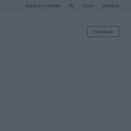
Hamu és Gyémánt
IN
Vince
Webshop
Feliratkozás