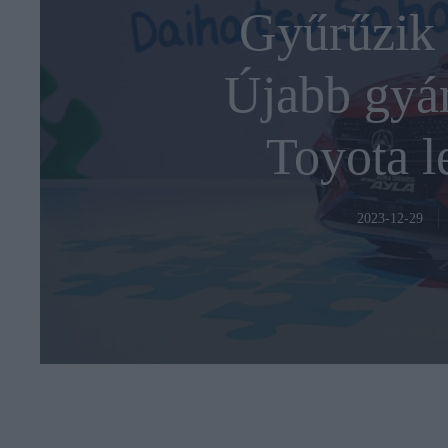
Gyűrűzik 
Újabb gyára
Toyota l
2023-12-29