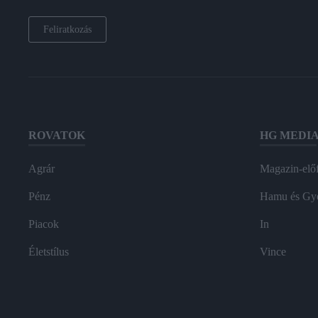
Feliratkozás
ROVATOK
HG MEDI
Agrár
Magazin-előf
Pénz
Hamu és Gy
Piacok
In
Életstílus
Vince