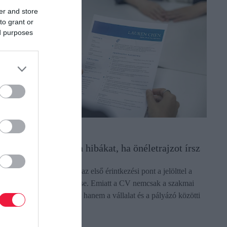
er and store
to grant or
ed purposes
LLÁS
e kövesd el ezeket a hibákat, ha önéletrajzot írsz
 kiválasztási folyamatban az első érintkezési pont a jelölttel a
ályázati anyag megismerése. Emiatt a CV nemcsak a szakmai
lkalmasságot mutatja meg, hanem a vállalat és a pályázó közötti
inőségi…
ectangle