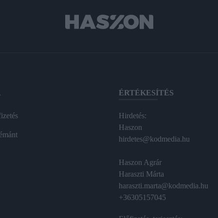
A
ÉRTÉKESÍTÉS
izetés
Hirdetés:
Haszon
émánt
hirdetes@kodmedia.hu
Haszon Agrár
Haraszti Márta
haraszti.marta@kodmedia.hu
+36305157045