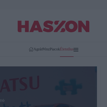
Agrár
Pénz
Piacok
Életstílus
TÓ