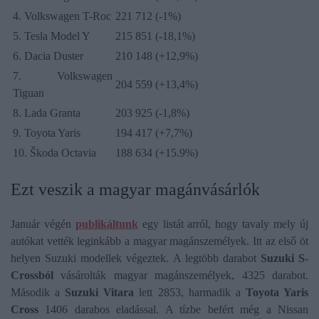
4. Volkswagen T-Roc
221 712 (-1%)
5. Tesla Model Y
215 851 (-18,1%)
6. Dacia Duster
210 148 (+12,9%)
7. Volkswagen
204 559 (+13,4%)
Tiguan
8. Lada Granta
203 925 (-1,8%)
9. Toyota Yaris
194 417 (+7,7%)
10. Škoda Octavia
188 634 (+15.9%)
Ezt veszik a magyar magánvásárlók
Január végén
publikáltunk
egy listát arról, hogy tavaly mely új
autókat vették leginkább a magyar magánszemélyek. Itt az első öt
helyen Suzuki modellek végeztek. A legtöbb darabot
Suzuki S-
Crossból
vásárolták magyar magánszemélyek, 4325 darabot.
Második a
Suzuki Vitara
lett 2853, harmadik a
Toyota Yaris
Cross
1406 darabos eladással. A tízbe befért még a Nissan