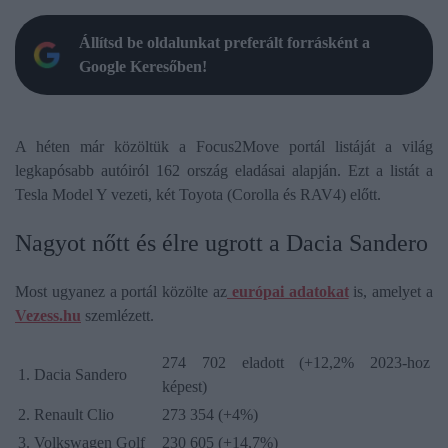
Állítsd be oldalunkat preferált forrásként a
Google Keresőben!
A héten már közöltük a Focus2Move portál listáját a világ
legkapósabb autóiról 162 ország eladásai alapján. Ezt a listát a
Tesla Model Y vezeti, két Toyota (Corolla és RAV4) előtt.
Nagyot nőtt és élre ugrott a Dacia Sandero
Most ugyanez a portál közölte az
európai adatokat
is, amelyet a
Vezess.hu
szemlézett.
274 702 eladott (+12,2% 2023-hoz
1. Dacia Sandero
képest)
2. Renault Clio
273 354 (+4%)
3. Volkswagen Golf
230 605 (+14,7%)