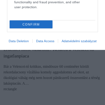
functionality and fraud prevention, and other
user protection.
CONFIRM
Data Deletion
Data Access
Adatvédelmi szabályzat
INGATLAN
Érdemes most vásárolni? Kétarcú a Velencei-tó
ingatlanpiaca
Bár a Velencei-tó kritikus, mindössze 60 centiméter körüli
rekordalacsony vízállása komoly aggodalomra ad okot, az
ökológiai válság még nem hozott pánikszerű összeomlást a térség
lakáspiacán. A…
rectangle