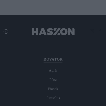
ROVATOK
Agrár
Pénz
Piacok
Életstílus