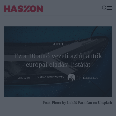
AUTÓ
Ez a 10 autó vezeti az új autók
európai eladási listáját
KARÁCSONY ZOLTÁN
2025-02-09
ÉLETSTÍLUS
Fotó:
Photo by Lukáš Parničan on Unsplash