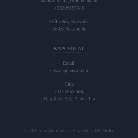
haraszti.marta@kodmedia.hu
+36305157045
Előfizetés, terjesztés:
elofiz@haszon.hu
KAPCSOLAT
Email:
haszon@haszon.hu
Cím:
1024 Budapest,
Margit krt. 5/A, 3. em. 1. a
© 2025 All rights reserved. Powered by
HG Media
.