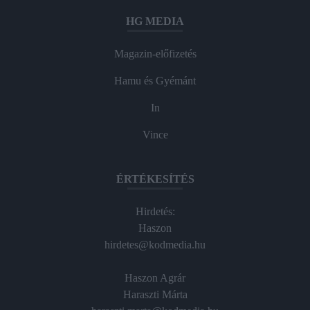
HG MEDIA
Magazin-előfizetés
Hamu és Gyémánt
In
Vince
ÉRTÉKESÍTÉS
Hirdetés:
Haszon
hirdetes@kodmedia.hu
Haszon Agrár
Haraszti Márta