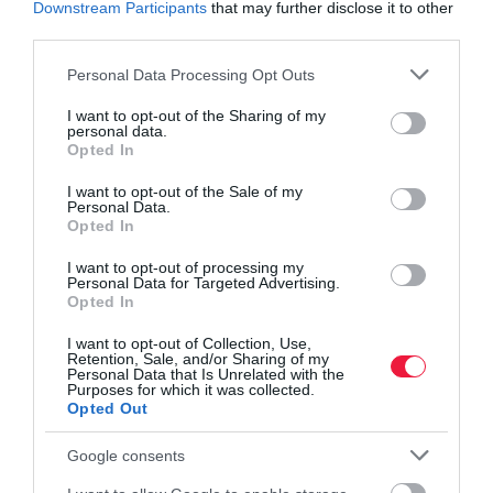
Downstream Participants
that may further disclose it to other
third parties.
Please note that this website/app uses one or more Google
Personal Data Processing Opt Outs
services and may gather and store information including but
not limited to your visit or usage behaviour. You may click to
I want to opt-out of the Sharing of my
personal data.
grant or deny consent to Google and its third-party tags to
Opted In
use your data for below specified purposes in below Google
consent section.
I want to opt-out of the Sale of my
Personal Data.
Opted In
I want to opt-out of processing my
Personal Data for Targeted Advertising.
Opted In
I want to opt-out of Collection, Use,
Retention, Sale, and/or Sharing of my
ÁLLÁS
Personal Data that Is Unrelated with the
Purposes for which it was collected.
Ezeket a készségeket nem váltja ki a mesterséges
Opted Out
intelligencia
Google consents
A mesterséges intelligencia terjedésével felértékelődnek azok a