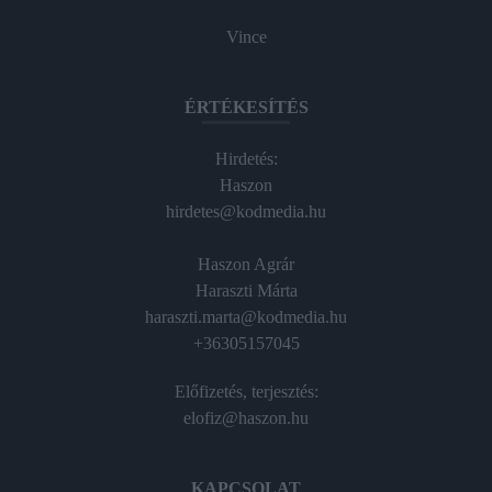
Vince
ÉRTÉKESÍTÉS
Hirdetés:
Haszon
hirdetes@kodmedia.hu
Haszon Agrár
Haraszti Márta
haraszti.marta@kodmedia.hu
+36305157045
Előfizetés, terjesztés:
elofiz@haszon.hu
KAPCSOLAT