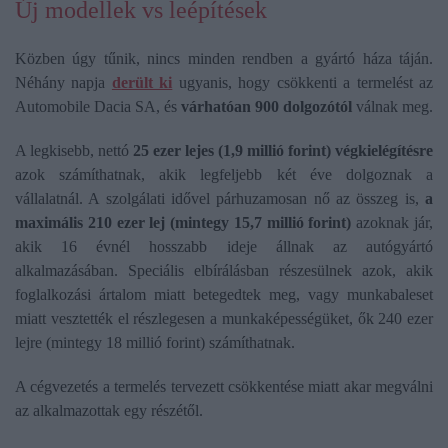
Új modellek vs leépítések
Közben úgy tűnik, nincs minden rendben a gyártó háza táján.
Néhány napja
derült ki
ugyanis, hogy csökkenti a termelést az
Automobile Dacia SA, és
várhatóan 900 dolgozótól
válnak meg.
A legkisebb, nettó
25 ezer lejes (1,9 millió forint) végkielégítésre
azok számíthatnak, akik legfeljebb két éve dolgoznak a
vállalatnál. A szolgálati idővel párhuzamosan nő az összeg is,
a
maximális 210 ezer lej (mintegy 15,7 millió forint)
azoknak jár,
akik 16 évnél hosszabb ideje állnak az autógyártó
alkalmazásában. Speciális elbírálásban részesülnek azok, akik
foglalkozási ártalom miatt betegedtek meg, vagy munkabaleset
miatt vesztették el részlegesen a munkaképességüket, ők 240 ezer
lejre (mintegy 18 millió forint) számíthatnak.
A cégvezetés a termelés tervezett csökkentése miatt akar megválni
az alkalmazottak egy részétől.