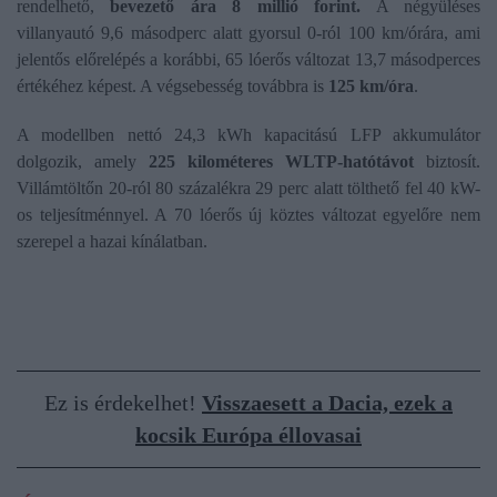
rendelhető,
bevezető ára 8 millió forint.
A négyüléses
villanyautó 9,6 másodperc alatt gyorsul 0-ról 100 km/órára, ami
jelentős előrelépés a korábbi, 65 lóerős változat 13,7 másodperces
értékéhez képest. A végsebesség továbbra is
125 km/óra
.
A modellben nettó 24,3 kWh kapacitású LFP akkumulátor
dolgozik, amely
225 kilométeres WLTP-hatótávot
biztosít.
Villámtöltőn 20-ról 80 százalékra 29 perc alatt tölthető fel 40 kW-
os teljesítménnyel. A 70 lóerős új köztes változat egyelőre nem
szerepel a hazai kínálatban.
Ez is érdekelhet!
Visszaesett a Dacia, ezek a
kocsik Európa éllovasai