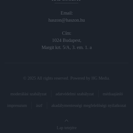
Email:
haszon@haszon.hu
Cím:
1024 Budapest,
Margit krt. 5/A, 3. em. 1. a
© 2025 All rights reserved. Powered by
HG Media
.
moderálási szabályzat
adatvédelmi szabályzat
médiaajánló
impresszum
ászf
akadálymentességi megfelelőségi nyilatkozat
Lap tetejére