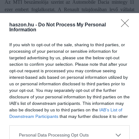
Az MTI beszámolója szerint az Automobile Dacia mintegy 11
ezer embert foglalkoztat. A Renault tulajdonában levő vállalat
2025-ben 297 182 személygépkocsit gyártott, 4 százalékkal
kevesebbet, mint egy évvel korábban.
haszon.hu -
Do Not Process My Personal
Information
If you wish to opt-out of the sale, sharing to third parties, or
processing of your personal or sensitive information for
targeted advertising by us, please use the below opt-out
Olvasd el ezt is!
section to confirm your selection. Please note that after your
opt-out request is processed you may continue seeing
Spring és Hipster, nyomul a Dacia az e-autók
interest-based ads based on personal information utilized by
us or personal information disclosed to third parties prior to
piacán
your opt-out. You may separately opt-out of the further
Ezúttal nem a tervezőktől jön a Dacia újítása
disclosure of your personal information by third parties on the
Ez most a 10 legolcsóbb új autó Magyarországon
IAB’s list of downstream participants. This information may
also be disclosed by us to third parties on the
IAB’s List of
Downstream Participants
that may further disclose it to other
autó
új autó
dacia
elektromos autó
e-autó
third parties.
lóerő
Please note that this website/app uses one or more Google
Personal Data Processing Opt Outs