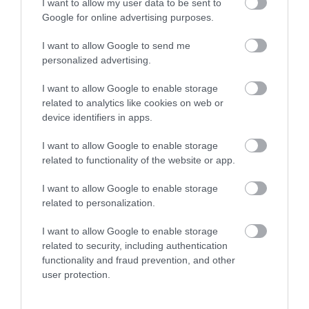
I want to allow my user data to be sent to
Google for online advertising purposes.
I want to allow Google to send me
personalized advertising.
I want to allow Google to enable storage
related to analytics like cookies on web or
KÖZLEKEDÉS
device identifiers in apps.
Az e-rollerek sokkal súlyosabb sérüléseket
I want to allow Google to enable storage
okozhatnak, mint hinnénk
related to functionality of the website or app.
Az elektromos rollerek kényelmesek és gyorsak, a baleseti adatok
I want to allow Google to enable storage
related to personalization.
szerint azonban jóval komolyabb sérüléseket is okozhatnak, mint
elsőre gondolnánk. Egy friss brit kutatás szerint az e-rolleresek
I want to allow Google to enable storage
több…
related to security, including authentication
functionality and fraud prevention, and other
user protection.