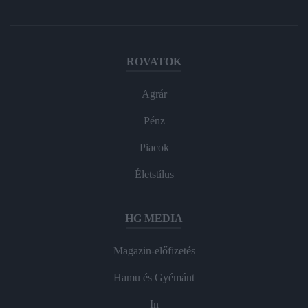
ROVATOK
Agrár
Pénz
Piacok
Életstílus
HG MEDIA
Magazin-előfizetés
Hamu és Gyémánt
In