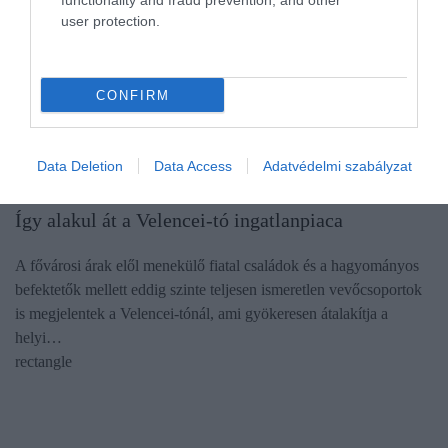
functionality and fraud prevention, and other
user protection.
CONFIRM
Data Deletion
Data Access
Adatvédelmi szabályzat
INGATLAN
Így alakul át a Velencei-tó ingatlanpiaca
A fővárosi árak elől menekülő fiatal családok és a hagyományos
befektetők mellett eddig szinte teljesen ismeretlen vevőcsoportok
is megjelentek a Velencei-tónál, ami gyökeresen átalakítja a
helyi…
rectangle