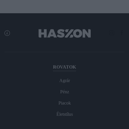
ROVATOK
Agrár
Pénz
Piacok
Életstílus