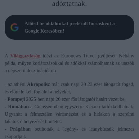
adóztatnak.
Állítsd be oldalunkat preferált forrásként a
Google Keresőben!
A
Világgazdaság
idézi az Euronews Travel gyűjtését. Néhány
példa, milyen korlátozásokkal és adókkal számolhatnak az utazók
a népszerű desztinációkon.
- az athéni
Akropolisz
már csak napi 20-23 ezer látogatót fogad,
és előre le kell foglalni a helyeket,
-
Pompeji
2025-ben napi 20 ezer fős látogatói határt vezet be,
-
Rómában
a Colosseumban egyszerre 3 ezren tartózkodhatnak.
Ugyanitt a félmeztelen városnézést és a hidakon a szerelmi
lakatok elhelyezését büntetik.
-
Prágában
betiltották a legény- és leánybúcsúk jelmezes
csoportjait.