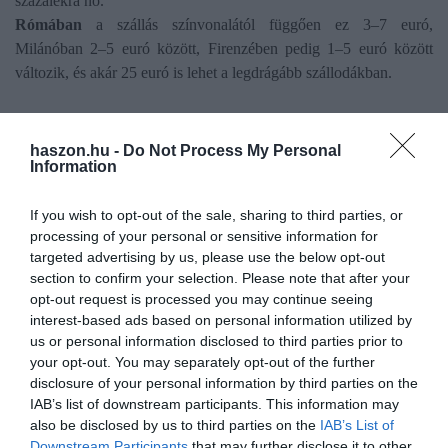
százalékra nő.
Rómában
a szállás színvonalától függően ez 3–7 euró,
Milánóban 2–5 euró között, Firenzében pedig 1–5 euró között
változik, és akár 25 euró is lehet a legdrágább szállodákban.
turizmus
utazás
turista
nyugat-európa
haszon.hu -
Do Not Process My Personal
Information
meditterrán
overtourism
túlturizmus
adó
If you wish to opt-out of the sale, sharing to third parties, or
processing of your personal or sensitive information for
targeted advertising by us, please use the below opt-out
section to confirm your selection. Please note that after your
opt-out request is processed you may continue seeing
interest-based ads based on personal information utilized by
us or personal information disclosed to third parties prior to
your opt-out. You may separately opt-out of the further
disclosure of your personal information by third parties on the
IAB’s list of downstream participants. This information may
also be disclosed by us to third parties on the
IAB’s List of
Downstream Participants
that may further disclose it to other