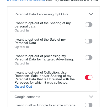
third parties.
Please note that this website/app uses one or more Google
Personal Data Processing Opt Outs
services and may gather and store information including but
not limited to your visit or usage behaviour. You may click to
I want to opt-out of the Sharing of my
personal data.
grant or deny consent to Google and its third-party tags to
Opted In
use your data for below specified purposes in below Google
consent section.
I want to opt-out of the Sale of my
Personal Data.
Opted In
I want to opt-out of processing my
Personal Data for Targeted Advertising.
Opted In
I want to opt-out of Collection, Use,
Retention, Sale, and/or Sharing of my
Personal Data that Is Unrelated with the
Purposes for which it was collected.
Opted Out
INGATLAN
Így árazd be jól a lakásod eladás előtt
Google consents
I want to allow Google to enable storage
A reális áron kínált lakásokat átlagosan 44 nap alatt el lehet adni a