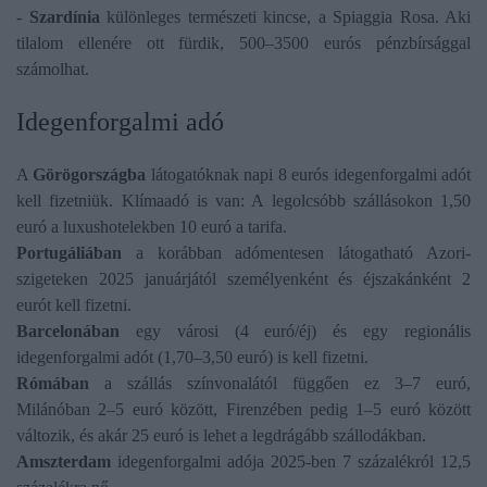
-
Szardínia
különleges természeti kincse, a Spiaggia Rosa. Aki
tilalom ellenére ott fürdik, 500–3500 eurós pénzbírsággal
számolhat.
Idegenforgalmi adó
A
Görögországba
látogatóknak napi 8 eurós idegenforgalmi adót
kell fizetniük. Klímaadó is van: A legolcsóbb szállásokon 1,50
euró a luxushotelekben 10 euró a tarifa.
Portugáliában
a korábban adómentesen látogatható Azori-
szigeteken 2025 januárjától személyenként és éjszakánként 2
eurót kell fizetni.
Barcelonában
egy városi (4 euró/éj) és egy regionális
idegenforgalmi adót (1,70–3,50 euró) is kell fizetni.
Rómában
a szállás színvonalától függően ez 3–7 euró,
Milánóban 2–5 euró között, Firenzében pedig 1–5 euró között
változik, és akár 25 euró is lehet a legdrágább szállodákban.
Amszterdam
idegenforgalmi adója 2025-ben 7 százalékról 12,5