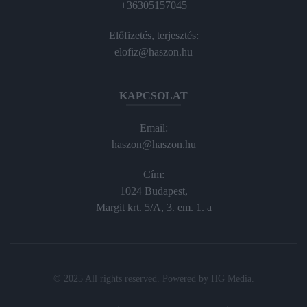
+36305157045
Előfizetés, terjesztés:
elofiz@haszon.hu
KAPCSOLAT
Email:
haszon@haszon.hu
Cím:
1024 Budapest,
Margit krt. 5/A, 3. em. 1. a
© 2025 All rights reserved. Powered by
HG Media
.