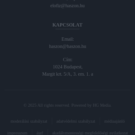
elofiz@haszon.hu
KAPCSOLAT
Email:
haszon@haszon.hu
Cím:
1024 Budapest,
Margit krt. 5/A, 3. em. 1. a
© 2025 All rights reserved. Powered by
HG Media
.
moderálási szabályzat
adatvédelmi szabályzat
médiaajánló
impresszum
ászf
akadálymentességi megfelelőségi nyilatkozat