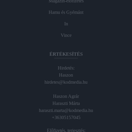
Magazin-előfizetés
Hamu és Gyémánt
In
Vince
ÉRTÉKESÍTÉS
Hirdetés:
Haszon
hirdetes@kodmedia.hu
Haszon Agrár
Haraszti Márta
haraszti.marta@kodmedia.hu
+36305157045
Előfizetés, terjesztés: