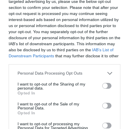
targeted advertising by us, please use the below opt-out
vadászidényben, legtöbbet őzből, mintegy 109 ezret. Ezekből
section to confirm your selection. Please note that after your
összesen 67 182 darad trófeát bíráltak el. A lőtt nagyvadak
opt-out request is processed you may continue seeing
mintegy 80 százalékát értékesítik kereskedőknek és
interest-based ads based on personal information utilized by
vadfeldolgozóknak.
us or personal information disclosed to third parties prior to
your opt-out. You may separately opt-out of the further
Az apróvadakkal némileg más a helyzet. A hasznosításuk
disclosure of your personal information by third parties on the
folyamatosan csökken. Ennek ellenére is több mint félmillió
IAB’s list of downstream participants. This information may
példányt ejtettek el belőlük a 2020/21-es szezonban, csak fácánból
also be disclosed by us to third parties on the
IAB’s List of
Downstream Participants
that may further disclose it to other
392 ezret.
third parties.
Dúvadakból 89 ezer példányt esett áldozatul ugyanebben az
Please note that this website/app uses one or more Google
Personal Data Processing Opt Outs
időszakban. Ezeknek az állatoknak a kilövése az általuk okozott
services and may gather and store information including but
mezőgazdasági kár enyhítése, az inváziós állatfajok
not limited to your visit or usage behaviour. You may click to
I want to opt-out of the Sharing of my
personal data.
terjeszkedésének a megakadályozása, valamint a járványok
grant or deny consent to Google and its third-party tags to
Opted In
use your data for below specified purposes in below Google
megfékezése miatt lényeges. Ebbe a kategóriába tartoznak a kóbor
consent section.
kutyák és macskák is. Kutyából 2185, macskából 4186 állatot
I want to opt-out of the Sale of my
Personal Data.
lőttek ki egyetlen szezon alatt a vadászok.
Opted In
I want to opt-out of processing my
Personal Data for Targeted Advertising.