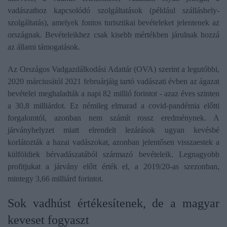
vadászathoz kapcsolódó szolgáltatások (például szálláshely-
szolgáltatás), amelyek fontos turisztikai bevételeket jelentenek az
országnak. Bevételeikhez csak kisebb mértékben járulnak hozzá
az állami támogatások.
Az Országos Vadgazdálkodási Adattár (OVA) szerint a legutóbbi,
2020 márciusától 2021 februárjáig tartó vadászati évben az ágazat
bevételei meghaladták a napi 82 millió forintot - azaz éves szinten
a 30,8 milliárdot. Ez némileg elmarad a covid-pandémia előtti
forgalomtól, azonban nem számít rossz eredménynek. A
járványhelyzet miatt elrendelt lezárások ugyan kevésbé
korlátozták a hazai vadászokat, azonban jelentősen visszaestek a
külföldiek bérvadászatából származó bevételeik. Legnagyobb
profitjukat a járvány előtt érték el, a 2019/20-as szezonban,
mintegy 3,66 milliárd forintot.
Sok vadhúst értékesítenek, de a magyar
keveset fogyaszt