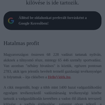
kilövése is ide tartozik.
Állítsd be oldalunkat preferált forrásként a
Google Keresőben!
​Hatalmas profit​
Magyarországon összesen 68 228 vadászt tartanak nyilván,
akiknek a túlnyomó része, mintegy 65 446 személy sportvadász.
Van azonban "néhány hivatásos" is köztük, egészen pontosan
2783, akik igen jelentős bevételt termelő gazdasági tevékenységet
is folytatnak – írja cikkében a
HelloVidék.hu
.
A cikk megemlíti, hogy a több mint 1400 hazai vadgazdálkodási
egységen tevékenykedő vadásztársaság tevékenységi körébe
tartozik a vadgazdálkodás keretében a vadon élő állatok tervszerű
kilövése, a vadhús értékesítése, valamint olyan jellegű, a