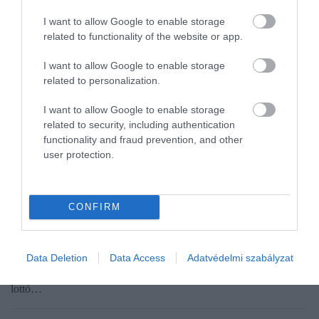
I want to allow Google to enable storage
related to functionality of the website or app.
I want to allow Google to enable storage
related to personalization.
I want to allow Google to enable storage
related to security, including authentication
functionality and fraud prevention, and other
user protection.
FOGYASZTÓVÉDELEM
Megvan a vizsgálat eredménye a telitalálat-
záporos szerencsehétről - Frissítve
CONFIRM
A Szabályozott Tevékenységek Felügyeleti Hatósága 10 millió
forint közigazgatási bírságot szabott ki a Szerencsejáték Zrt.-re,
Data Deletion
Data Access
Adatvédelmi szabályzat
mert a társaság az év 16. játékhetén lebonyolított Skandináv
lottó…