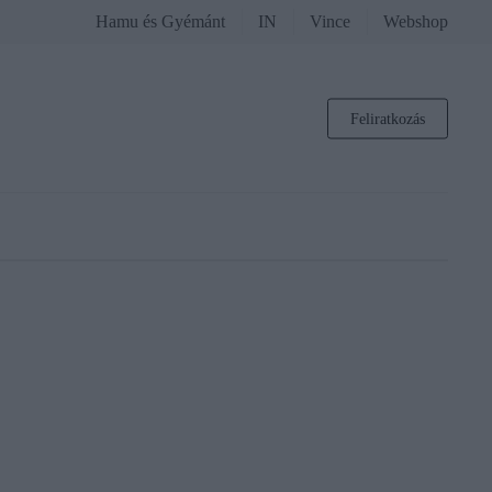
Hamu és Gyémánt
IN
Vince
Webshop
Feliratkozás