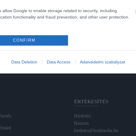
o allow Google to enable storage related to security, including
cation functionality and fraud prevention, and other user protection.
CONFIRM
Data Deletion
Data Access
Adatvédelmi szabályzat
A
ÉRTÉKESÍTÉS
izetés
Hirdetés:
Haszon
émánt
hirdetes@kodmedia.hu