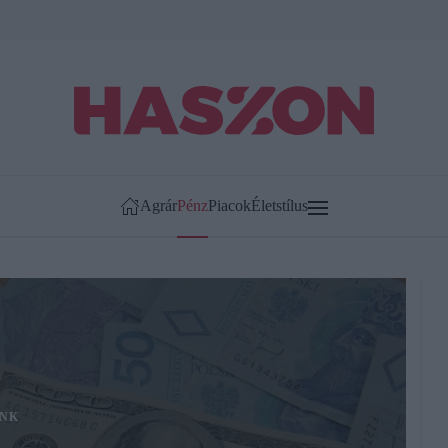
Agrár
Pénz
Piacok
Életstílus
NK