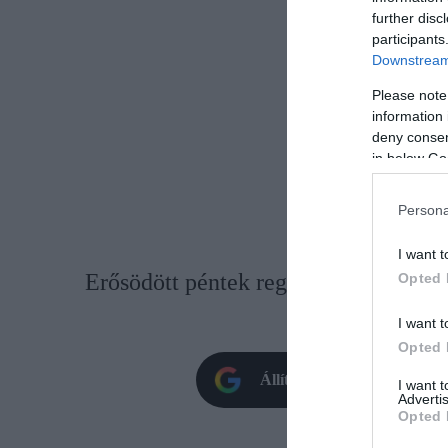
further disc
participants
Downstream 
Please note
information 
deny consent
in below Go
Persona
I want t
Erősödött péntek reggelre a forint a 
Opted 
jegyzéséh
I want t
Opted 
Állítsd be oldalunkat prefe
I want 
Advertis
Opted 