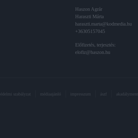
Haszon Agrár
Haraszti Márta
haraszti.marta@kodmedia.hu
+36305157045
Előfizetés, terjesztés:
elofiz@haszon.hu
védelmi szabályzat
médiaajánló
impresszum
ászf
akadálymente