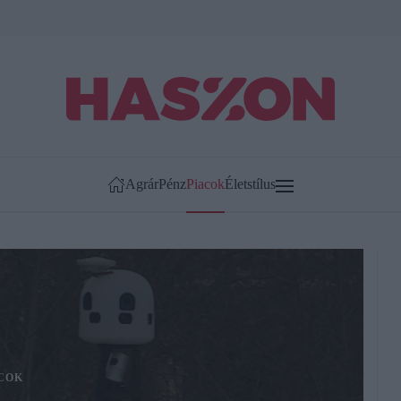
Agrár
Pénz
Piacok
Életstílus
COK