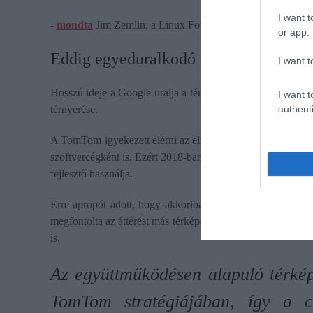
I want t
-
mondta
Jim Zemlin, a Linux Foundation ügyvezető igazg
or app.
Eddig egyeduralkodó volt a Google
I want t
Hosszú ideje a Google uralja a térképszolgáltatások piacát
I want t
authenti
térnyerése.
A TomTom igyekezett elérni az elmúlt években, hogy ne cs
szoftvercégként is. Ezért 2018-ban ingyenessé tette a Tom
fejlesztő használja.
Erre apropót adott, hogy akkoriban a Google jócskán meg
megfontolta az áttérést más térképes szolgáltatásokra. Ekko
is.
Az együttműködésen alapuló térképk
TomTom stratégiájában, így a c