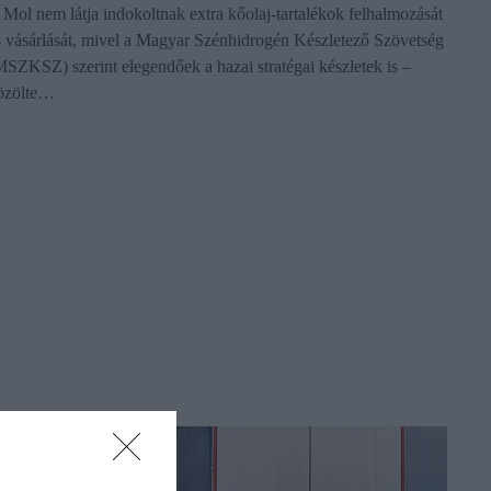
 Mol nem látja indokoltnak extra kőolaj-tartalékok felhalmozását
s vásárlását, mivel a Magyar Szénhidrogén Készletező Szövetség
MSZKSZ) szerint elegendőek a hazai stratégai készletek is –
özölte…