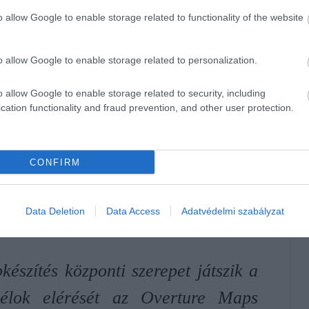
o allow Google to enable storage related to functionality of the website
atója.
o allow Google to enable storage related to personalization.
, amihez nagyban hozzájárult az Android operációs rendszer
o allow Google to enable storage related to security, including
cation functionality and fraud prevention, and other user protection.
ak GPS készülékgyártóként tekintsenek rá, hanem térképes
Tom Maps API térképes és forgalmi adatait, hogy minél több
CONFIRM
emelte az API-n elérhető adatai árát. Emiatt számos KKV
Data Deletion
Data Access
Adatvédelmi szabályzat
r kötött a TomTom partnerséget az Uberrel és a Microsofttal
észítés központi szerepet játszik a
élok elérését az Overture Maps