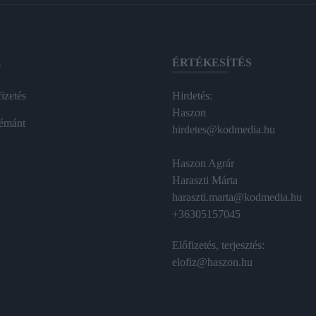
A
ÉRTÉKESÍTÉS
izetés
Hirdetés:
Haszon
émánt
hirdetes@kodmedia.hu
Haszon Agrár
Haraszti Márta
haraszti.marta@kodmedia.hu
+36305157045
Előfizetés, terjesztés:
elofiz@haszon.hu