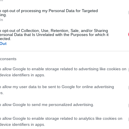
duralmát. A Linux Foundation a technológiai szektor
to opt-out of processing my Personal Data for Targeted
otta el legújabb projektjét, melynek célja, hogy nyíltan
ing.
en. Bár az Overture Maps Foundation nevű
kezdeményezés
a
In
mint az Amazon Web Services (AWS), a Facebook anyacége a
o opt-out of Collection, Use, Retention, Sale, and/or Sharing
ersonal Data that Is Unrelated with the Purposes for which it
lected.
Out
egtörni a térképszolgáltatások terültén. Az alapítvány
zait, amit aztán felhasználhat bármelyik résztvevő cég.
consents
o allow Google to enable storage related to advertising like cookies on
zeretnék elérhetővé tenni. Ez az információs
evice identifiers in apps.
etekre vonatkozhat. Később ezt bővítenék több
óval és 3D-s épületadatokkal.
o allow my user data to be sent to Google for online advertising
s.
ívül összetett kihívás, amit egyetlen
to allow Google to send me personalized advertising.
szolválni, így mindenki számára
o allow Google to enable storage related to analytics like cookies on
körű iparági összefogás
evice identifiers in apps.