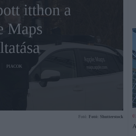
ott itthon a
e Maps
ltatása
PIACOK
Ü
Fotó:
Fotó: Shutterstock
A