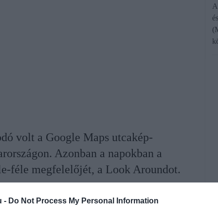
A
é
(
k
odó volt a Google Maps utcakép-
yarországon. Azonban a napokban a
le-féle megfelelőjét, a Look Aroundot.
u -
Do Not Process My Personal Information
rált forrásként a Google Keresőben!