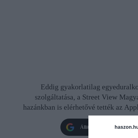
Eddig gyakorlatilag egyeduralk
szolgáltatása, a Street View Mag
hazánkban is elérhetővé tették az App
haszon.h
Állítsd be oldalunkat prefe