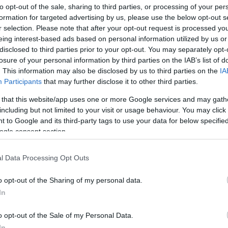
to opt-out of the sale, sharing to third parties, or processing of your per
formation for targeted advertising by us, please use the below opt-out s
zági egyeduralmát az Apple
r selection. Please note that after your opt-out request is processed y
eing interest-based ads based on personal information utilized by us or
disclosed to third parties prior to your opt-out. You may separately opt-
szágában (Magyarország mellett Ausztriában,
losure of your personal information by third parties on the IAB’s list of
. This information may also be disclosed by us to third parties on the
IA
zágban és Szlovéniában) vált elérthetővé az
Participants
that may further disclose it to other third parties.
sítették a hazánkban 13 éve elérhető Google
 that this website/app uses one or more Google services and may gath
ndot is.
including but not limited to your visit or usage behaviour. You may click 
F
 to Google and its third-party tags to use your data for below specifi
atbázissal indíthatta szolgáltatását, tehát a nagyvárosok
ogle consent section.
V
nban a felvételek jellemzően legalább kétévesek.
l
l Data Processing Opt Outs
leket készíteni a régió országainak utcáiról, tehát milyen
E
Google idén márciusban kezdett ismét fotózni egyes hazai
o opt-out of the Sharing of my personal data.
j
In
s
M
k megtöréséért
o opt-out of the Sale of my Personal Data.
r
In