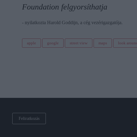
Foundation felgyorsíthatja
- nyilatkozta Harold Goddijn, a cég vezérigazgatója.
apple
google
street view
maps
look aroun
Feliratkozás