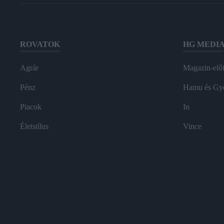
ROVATOK
HG MEDI
Agrár
Magazin-előf
Pénz
Hamu és Gy
Piacok
In
Életstílus
Vince