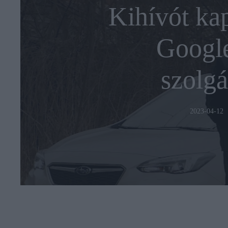
Kihívót kap
Googl
szolgá
2023-04-12