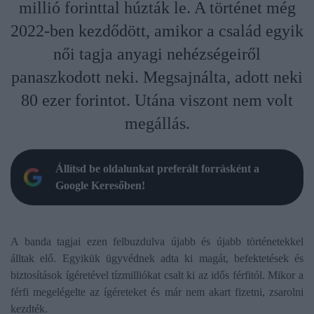
millió forinttal húzták le. A történet még
2022-ben kezdődött, amikor a család egyik
női tagja anyagi nehézségeiről
panaszkodott neki. Megsajnálta, adott neki
80 ezer forintot. Utána viszont nem volt
megállás.
Állítsd be oldalunkat preferált forrásként a
Google Keresőben!
A banda tagjai ezen felbuzdulva újabb és újabb történetekkel
álltak elő. Egyikük ügyvédnek adta ki magát, befektetések és
biztosítások ígéretével tízmilliókat csalt ki az idős férfitól. Mikor a
férfi megelégelte az ígéreteket és már nem akart fizetni, zsarolni
kezdték.