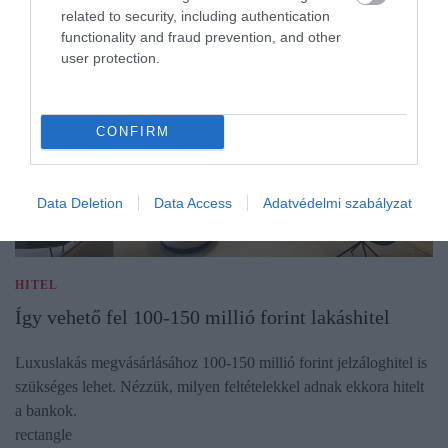
related to security, including authentication
functionality and fraud prevention, and other
user protection.
CONFIRM
Data Deletion
Data Access
Adatvédelmi szabályzat
HITEL
Így vehető fel 100-150 millió forint lakáshitel
Luxuslakás megvásárlásához 100-150 millió forint jelzáloghitel is
szükséges lehet. Nézzük, milyen feltételekkel adnak ekkora hitelt
a bankok.
rectangle