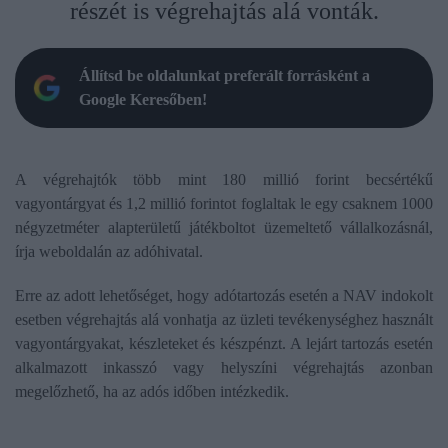
részét is végrehajtás alá vonták.
Állítsd be oldalunkat preferált forrásként a
Google Keresőben!
A végrehajtók több mint 180 millió forint becsértékű
vagyontárgyat és 1,2 millió forintot foglaltak le egy csaknem 1000
négyzetméter alapterületű játékboltot üzemeltető vállalkozásnál,
írja weboldalán az adóhivatal.
Erre az adott lehetőséget, hogy adótartozás esetén a NAV indokolt
esetben végrehajtás alá vonhatja az üzleti tevékenységhez használt
vagyontárgyakat, készleteket és készpénzt. A lejárt tartozás esetén
alkalmazott inkasszó vagy helyszíni végrehajtás azonban
megelőzhető, ha az adós időben intézkedik.