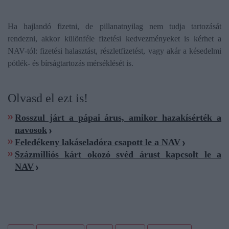
Ha hajlandó fizetni, de pillanatnyilag nem tudja tartozását
rendezni, akkor különféle fizetési kedvezményeket is kérhet a
NAV-tól: fizetési halasztást, részletfizetést, vagy akár a késedelmi
pótlék- és bírságtartozás mérséklését is.
Olvasd el ezt is!
Rosszul járt a pápai árus, amikor hazakísérték a
navosok
Feledékeny lakáseladóra csapott le a NAV
Százmilliós kárt okozó svéd árust kapcsolt le a
NAV