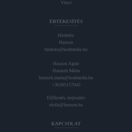
Vince
ÉRTÉKESÍTÉS
Hirdetés:
Haszon
hirdetes@kodmedia.hu
Haszon Agrár
Haraszti Márta
haraszti.marta@kodmedia.hu
+36305157045
Előfizetés, terjesztés:
elofiz@haszon.hu
KAPCSOLAT