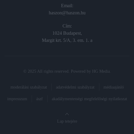
Email:
haszon@haszon.hu
Cím:
1024 Budapest,
Margit krt. 5/A, 3. em. 1. a
© 2025 All rights reserved. Powered by
HG Media
.
moderálási szabályzat
adatvédelmi szabályzat
médiaajánló
impresszum
ászf
akadálymentességi megfelelőségi nyilatkozat
Lap tetejére