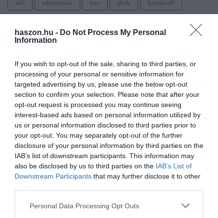
adó
adótartozás
nav
játék
kereskedő
haszon.hu -
Do Not Process My Personal
Information
If you wish to opt-out of the sale, sharing to third parties, or
processing of your personal or sensitive information for
targeted advertising by us, please use the below opt-out
section to confirm your selection. Please note that after your
opt-out request is processed you may continue seeing
interest-based ads based on personal information utilized by
us or personal information disclosed to third parties prior to
your opt-out. You may separately opt-out of the further
disclosure of your personal information by third parties on the
IAB’s list of downstream participants. This information may
also be disclosed by us to third parties on the
IAB’s List of
Downstream Participants
that may further disclose it to other
third parties.
Please note that this website/app uses one or more Google
Personal Data Processing Opt Outs
services and may gather and store information including but