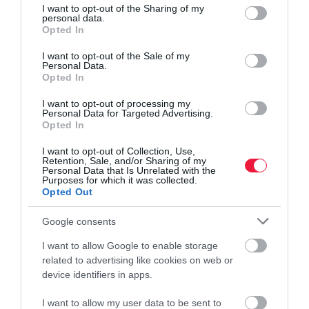
not limited to your visit or usage behaviour. You may click to
I want to opt-out of the Sharing of my
personal data.
grant or deny consent to Google and its third-party tags to
Opted In
use your data for below specified purposes in below Google
consent section.
I want to opt-out of the Sale of my
Personal Data.
Opted In
I want to opt-out of processing my
Personal Data for Targeted Advertising.
Opted In
FORINT
I want to opt-out of Collection, Use,
Gyengült a forint, így számolj pénzváltáskor
Retention, Sale, and/or Sharing of my
Personal Data that Is Unrelated with the
Purposes for which it was collected.
Mutatjuk, hogyan változott a forint árfolyama a főbb devizákkal
Opted Out
szemben péntek reggelre a csütörtök esti jegyzésekhez képest a
Google consents
nemzetközi bankközi devizapiacon. Erre készülj, ha ma
külföldön…
I want to allow Google to enable storage
related to advertising like cookies on web or
device identifiers in apps.
I want to allow my user data to be sent to