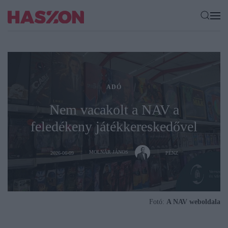
ADÓ
Nem vacakolt a NAV a
feledékeny játékkereskedővel
MOLNÁR JÁNOS
2026-06-09
PÉNZ
Fotó:
A NAV weboldala