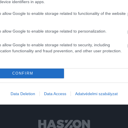
evice identifiers in apps.
lékeztető a NAV-tól
 lépniük kell
o allow Google to enable storage related to functionality of the website
o allow Google to enable storage related to personalization.
o allow Google to enable storage related to security, including
cation functionality and fraud prevention, and other user protection.
lás
CONFIRM
Data Deletion
Data Access
Adatvédelmi szabályzat