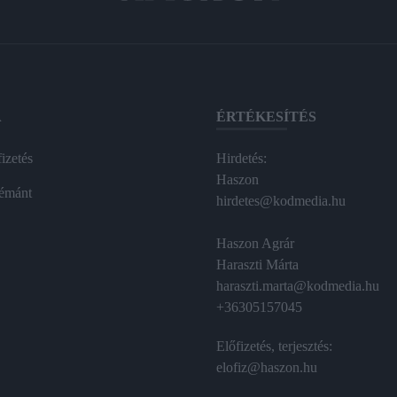
A
ÉRTÉKESÍTÉS
izetés
Hirdetés:
Haszon
émánt
hirdetes@kodmedia.hu
Haszon Agrár
Haraszti Márta
haraszti.marta@kodmedia.hu
+36305157045
Előfizetés, terjesztés:
elofiz@haszon.hu