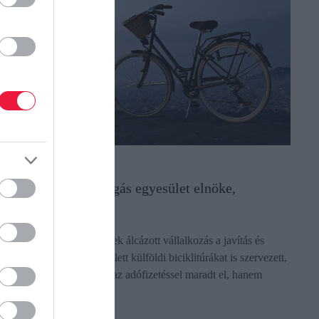
DÓ
ilosba hajtott a bringás egyesület elnöke,
egállította a NAV
gy kerékpáros egyesületnek álcázott vállalkozás a javítás és
lkatrész-kereskedelem mellett külföldi biciklitúrákat is szervezett,
e kiderült, hogy nemcsak az adófizetéssel maradt el, hanem
öbb…
ectangle