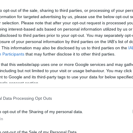
M
to opt-out of the sale, sharing to third parties, or processing of your per
s
formation for targeted advertising by us, please use the below opt-out s
n
r selection. Please note that after your opt-out request is processed y
k
eing interest-based ads based on personal information utilized by us or
disclosed to third parties prior to your opt-out. You may separately opt-
losure of your personal information by third parties on the IAB’s list of
. This information may also be disclosed by us to third parties on the
IA
Participants
that may further disclose it to other third parties.
 that this website/app uses one or more Google services and may gath
including but not limited to your visit or usage behaviour. You may click 
 to Google and its third-party tags to use your data for below specifi
ti lakás eladására. Az ingatlan szép
ogle consent section.
 azonban megfeledkezett egy fontos
l Data Processing Opt Outs
alóról.
o opt-out of the Sharing of my personal data.
In
o opt-out of the Sale of my Personal Data.
rált forrásként a Google Keresőben!