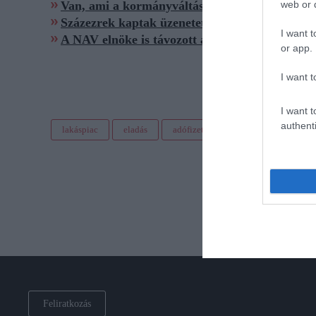
web or d
Van, ami a kormányváltással sem változott, em
Százezrek kaptak üzenetet a NAV-tól, sürgősen
I want t
A NAV elnöke is távozott a kormányváltással
or app.
I want t
I want t
authenti
lakáspiac
eladás
adófizetés
nav
szja beval
Feliratkozás