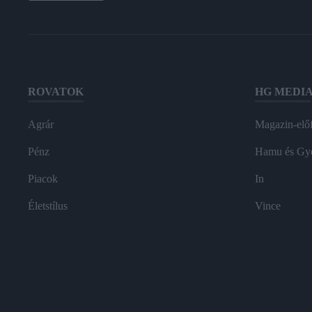
ROVATOK
HG MEDI
Agrár
Magazin-előf
Pénz
Hamu és Gy
Piacok
In
Életstílus
Vince