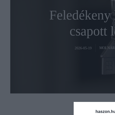
A
Feledékeny 
csapott 
MOLNÁR
2026-05-19
haszon.h