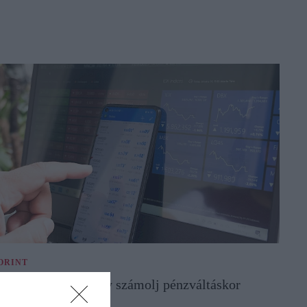
ORINT
yengült a forint, így számolj pénzváltáskor