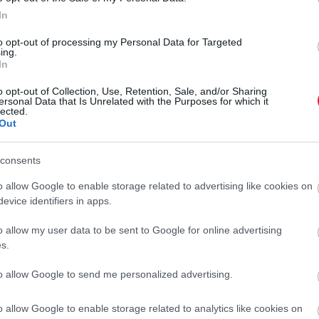
In
to opt-out of processing my Personal Data for Targeted
ing.
datainak összevetésekor kiszűrték azt több mint százmillió
In
apest belvárosában megszerzett egy nagy értékű lakást. Az
 áron értékesítette.
o opt-out of Collection, Use, Retention, Sale, and/or Sharing
ersonal Data that Is Unrelated with the Purposes for which it
lected.
zerezte, eladása után személyi jövedelemadót kellett volna
Out
adásából származó jövedelmét nem vallja be, a fizetendő adón
kal is számolhat, írja közleményében az adóhatóság.
consents
A
o allow Google to enable storage related to advertising like cookies on
T
evice identifiers in apps.
m
llásból, hiszen az ingatlannyilvántartás nyilvános. Az
o allow my user data to be sent to Google for online advertising
oknak is hamar feltűnik, ha az eladásból származó bevétel
E
s.
a
to allow Google to send me personalized advertising.
d
t
o allow Google to enable storage related to analytics like cookies on
r