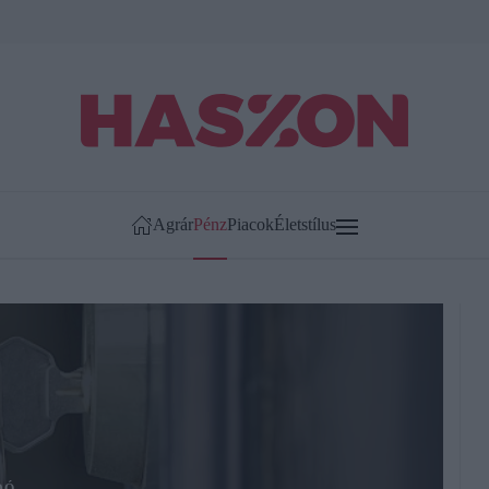
Agrár
Pénz
Piacok
Életstílus