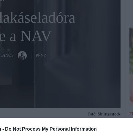
DÓ
lakáseladóra
le a NAV
 JÁNOS
PÉNZ
F
Fotó:
Shutterstock
G
u -
Do Not Process My Personal Information