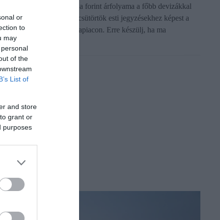
utatjuk, hogyan változott a forint árfolyama a főbb devizákkal
sonal or
zemben péntek reggelre a csütörtök esti jegyzésekhez képest a
ection to
emzetközi bankközi devizapiacon. Erre készülj, ha ma
ou may
ülföldön…
 personal
out of the
 downstream
B’s List of
er and store
to grant or
ed purposes