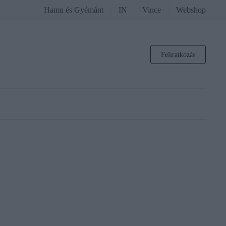
Hamu és Gyémánt
IN
Vince
Webshop
Feliratkozás