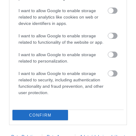
CAFETERIA
I want to allow Google to enable storage
Ez a 10 legfontosabb béren kívüli juttatás
related to analytics like cookies on web or
device identifiers in apps.
Egyértelmű trend, hogy a cafeteria-juttatásokban az egészséggel,
egészségmegőrzéssel kapcsolatos elemek a legnépszerűbbek -
I want to allow Google to enable storage
derül ki egy több mint 400 válaszadó körében végzett felmérésből.
related to functionality of the website or app.
I want to allow Google to enable storage
related to personalization.
I want to allow Google to enable storage
related to security, including authentication
functionality and fraud prevention, and other
user protection.
CONFIRM