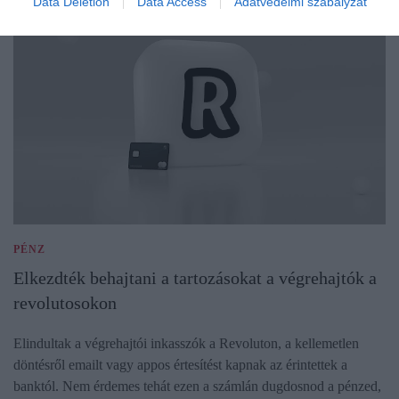
Data Deletion
Data Access
Adatvédelmi szabályzat
PÉNZ
Elkezdték behajtani a tartozásokat a végrehajtók a
revolutosokon
Elindultak a végrehajtói inkasszók a Revoluton, a kellemetlen
döntésről emailt vagy appos értesítést kapnak az érintettek a
banktól. Nem érdemes tehát ezen a számlán dugdosnod a pénzed,