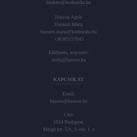
hirdetes@kodmedia.hu
Haszon Agrár
Haraszti Márta
haraszti.marta@kodmedia.hu
+36305157045
Előfizetés, terjesztés:
elofiz@haszon.hu
KAPCSOLAT
Email:
haszon@haszon.hu
Cím:
1024 Budapest,
Margit krt. 5/A, 3. em. 1. a