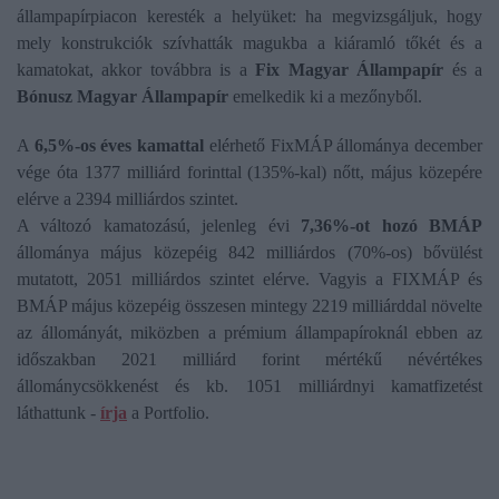
állampapírpiacon keresték a helyüket: ha megvizsgáljuk, hogy
mely konstrukciók szívhatták magukba a kiáramló tőkét és a
kamatokat, akkor továbbra is a
Fix Magyar Állampapír
és a
Bónusz Magyar Állampapír
emelkedik ki a mezőnyből.
A
6,5%-os éves kamattal
elérhető FixMÁP állománya december
vége óta 1377 milliárd forinttal (135%-kal) nőtt, május közepére
elérve a 2394 milliárdos szintet.
A változó kamatozású, jelenleg évi
7,36%-ot hozó BMÁP
állománya május közepéig 842 milliárdos (70%-os) bővülést
mutatott, 2051 milliárdos szintet elérve. Vagyis a FIXMÁP és
BMÁP május közepéig összesen mintegy 2219 milliárddal növelte
az állományát, miközben a prémium állampapíroknál ebben az
időszakban 2021 milliárd forint mértékű névértékes
állománycsökkenést és kb. 1051 milliárdnyi kamatfizetést
láthattunk -
írja
a Portfolio.