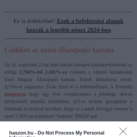
Ez is érdekelhet!
Ezek a befektetési alapok
hozták a legtöbb pénzt 2024-ben
Csökken az eurós állampapír kamata
Az új, augusztus 23-ig tartó három hónapos kamatperiódusban az
eddigi
2,704%-ról 2,101%-ra
csökken a változó kamatozású
Euró Magyar Állampapír kamata. Ennek időarányos részét,
0,53%-ot augusztus 23-án fizeti ki a befektetőknek. A Portfolio
megjegyzi,
hogy egy évre vonatkoztatva a jelenlegi, 404-es
árfolyamról jelentős mértékben, 425-re kellene gyengülnie a
forintnak az euróval szemben, hogy ez a papír felvegye verseny a
most 7.36%-on kamatozó "forintos" BMÁP-pal.
haszon.hu -
Do Not Process My Personal