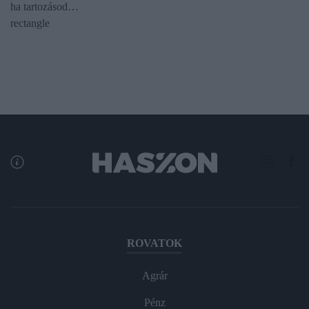
ha tartozásod…
rectangle
ROVATOK
Agrár
Pénz