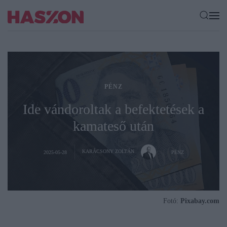
PÉNZ
Ide vándoroltak a befektetések a
kamateső után
KARÁCSONY ZOLTÁN
2025-05-28
PÉNZ
Fotó:
Pixabay.com