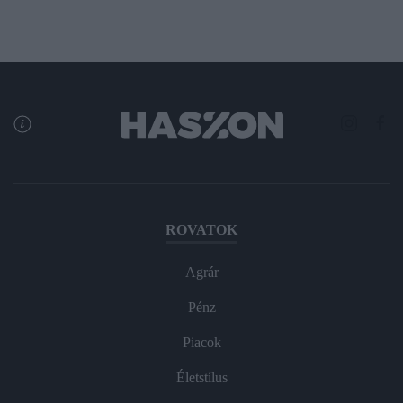
ROVATOK
Agrár
Pénz
Piacok
Életstílus