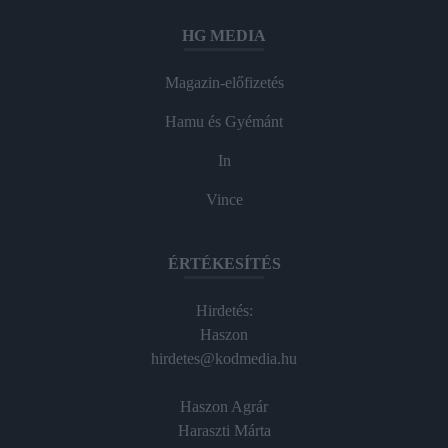
HG MEDIA
Magazin-előfizetés
Hamu és Gyémánt
In
Vince
ÉRTÉKESÍTÉS
Hirdetés:
Haszon
hirdetes@kodmedia.hu
Haszon Agrár
Haraszti Márta