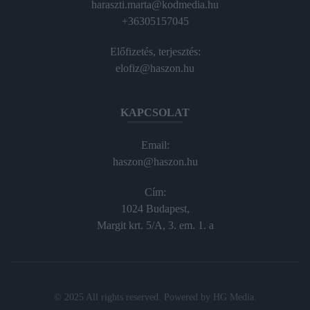
haraszti.marta@kodmedia.hu
+36305157045
Előfizetés, terjesztés:
elofiz@haszon.hu
KAPCSOLAT
Email:
haszon@haszon.hu
Cím:
1024 Budapest,
Margit krt. 5/A, 3. em. 1. a
© 2025 All rights reserved. Powered by
HG Media
.