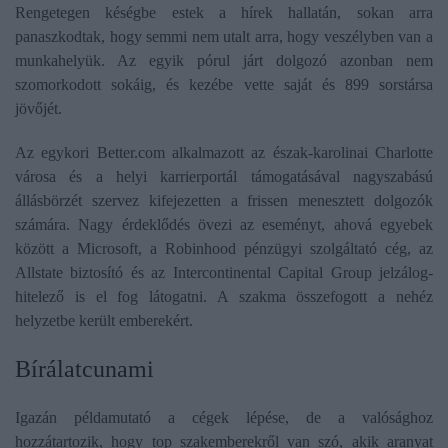
Rengetegen késégbe estek a hírek hallatán, sokan arra
panaszkodtak, hogy semmi nem utalt arra, hogy veszélyben van a
munkahelyük. Az egyik pórul járt dolgozó azonban nem
szomorkodott sokáig, és kezébe vette saját és 899 sorstársa
jövőjét.
Az egykori Better.com alkalmazott az észak-karolinai Charlotte
városa és a helyi karrierportál támogatásával nagyszabású
állásbörzét szervez kifejezetten a frissen menesztett dolgozók
számára. Nagy érdeklődés övezi az eseményt, ahová egyebek
között a Microsoft, a Robinhood pénzügyi szolgáltató cég, az
Allstate biztosító és az Intercontinental Capital Group jelzálog-
hitelező is el fog látogatni. A szakma összefogott a nehéz
helyzetbe került emberekért.
Bírálatcunami
Igazán példamutató a cégek lépése, de a valósághoz
hozzátartozik, hogy top szakemberekről van szó, akik aranyat