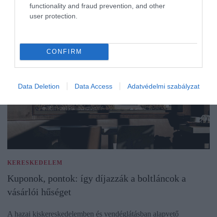
functionality and fraud prevention, and other
user protection.
CONFIRM
Data Deletion
Data Access
Adatvédelmi szabályzat
KERESKEDELEM
Kuponok, pontok: így díjazzák a boltláncok a
vásárlói hűséget
A hazai kiskereskedelemben és vendéglátásban alapvető