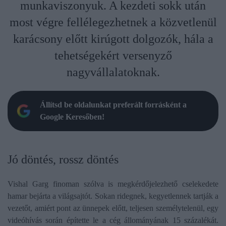
munkaviszonyuk. A kezdeti sokk után
most végre fellélegezhetnek a közvetlenül
karácsony előtt kirúgott dolgozók, hála a
tehetségekért versenyző
nagyvállalatoknak.
Állítsd be oldalunkat preferált forrásként a
Google Keresőben!
Jó döntés, rossz döntés
Vishal Garg finoman szólva is megkérdőjelezhető cselekedete
hamar bejárta a világsajtót. Sokan ridegnek, kegyetlennek tartják a
vezetőt, amiért pont az ünnepek előtt, teljesen személytelenül, egy
videóhívás során építette le a cég állományának 15 százalékát.