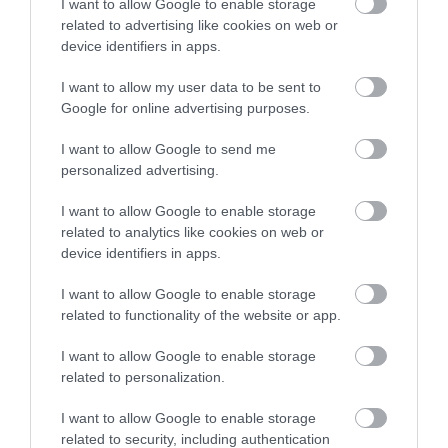
I want to allow Google to enable storage
related to advertising like cookies on web or
Azonnali hatállyal.
device identifiers in apps.
I want to allow my user data to be sent to
Google for online advertising purposes.
munkavállaló
munkaerőhiány
munkaerőpiac
karácsony
kirúgás
microsoft
robinhood
I want to allow Google to send me
personalized advertising.
I want to allow Google to enable storage
related to analytics like cookies on web or
device identifiers in apps.
I want to allow Google to enable storage
related to functionality of the website or app.
I want to allow Google to enable storage
related to personalization.
I want to allow Google to enable storage
related to security, including authentication