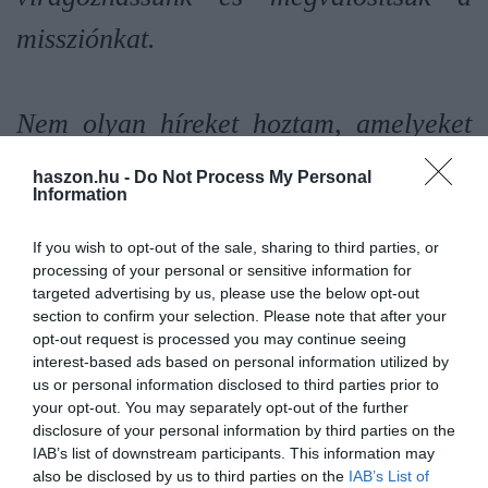
missziónkat.
Nem olyan híreket hoztam, amelyeket
hallani szeretnétek, de végső soron az
haszon.hu -
Do Not Process My Personal
Information
én döntésemről van szó, és azt
akartam, hogy személyesen tőlem
If you wish to opt-out of the sale, sharing to third parties, or
processing of your personal or sensitive information for
halljátok először. Nagyon, nagyon
targeted advertising by us, please use the below opt-out
section to confirm your selection. Please note that after your
nehéz volt meghozni ezt a döntést.
opt-out request is processed you may continue seeing
interest-based ads based on personal information utilized by
Karrierem során ez a második
us or personal information disclosed to third parties prior to
your opt-out. You may separately opt-out of the further
alakalom, hogy ezt kell csinálnom,
disclosure of your personal information by third parties on the
IAB’s list of downstream participants. This information may
egyetlen porcikám se kívánja. Legutóbb
also be disclosed by us to third parties on the
IAB’s List of