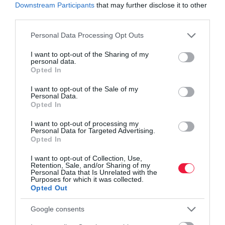
Downstream Participants
that may further disclose it to other
sírtam is. Remélem, most erősebb
third parties.
leszek. A cég dolgozóinak körülbelül 15
Please note that this website/app uses one or more Google
Personal Data Processing Opt Outs
services and may gather and store information including but
százalékát elbocsátjuk (egyebek között)
not limited to your visit or usage behaviour. You may click to
I want to opt-out of the Sharing of my
personal data.
az alábbi okok miatt: a piac, a
grant or deny consent to Google and its third-party tags to
Opted In
use your data for below specified purposes in below Google
hatékonyság, a teljesítmény és a
consent section.
I want to opt-out of the Sale of my
Personal Data.
termelékenység.
Opted In
I want to opt-out of processing my
Personal Data for Targeted Advertising.
Opted In
Ha te is résztvevője vagy ennek a
I want to opt-out of Collection, Use,
konferenciahívásnak, az azt jelenti,
Retention, Sale, and/or Sharing of my
Personal Data that Is Unrelated with the
Purposes for which it was collected.
hogy annak a szerencsétlen csoportnak
Opted Out
vagy a tagja, amelyet elbocsátunk. A
Google consents
munkaviszonyod ezennel megszűnt.