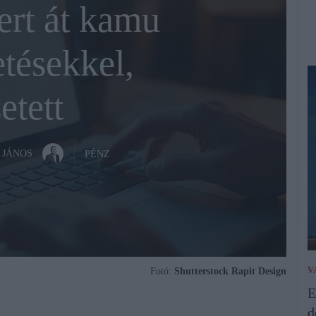
ert át kamu
etésekkel,
etett
 JÁNOS
PÉNZ
V
Fotó:
Shutterstock Rapit Design
E
d