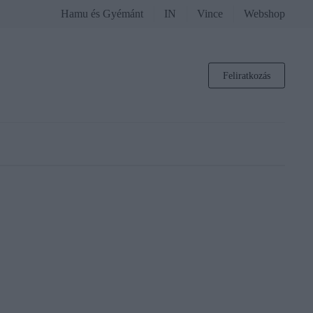
Hamu és Gyémánt
IN
Vince
Webshop
Feliratkozás