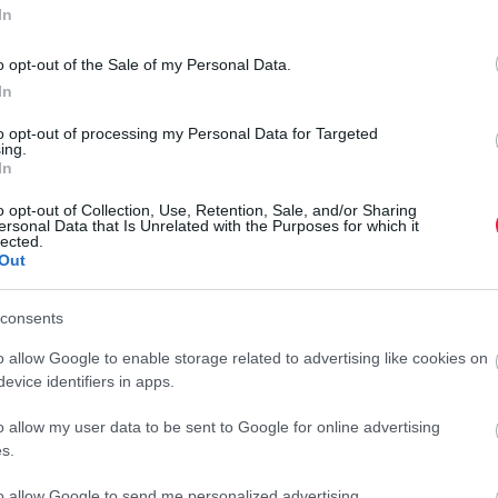
nyújtott vádirata alapján 551 rendbeli csalás miatt mondta
In
tt fel az interneten, majd pénzt csalt ki az arra jelentkező
o opt-out of the Sale of my Personal Data.
ássorozatra derült fény, ezért a kaposvári a nyomozók újabb
In
to opt-out of processing my Personal Data for Targeted
 fel könnyű, otthonról végezhető fizikai jellegű munkára –
ing.
In
et, majd az arra jelentkező sértetteknek sablon tájékoztató
nak letéti összegeként 5.500 forintot utaljanak át az általa
o opt-out of Collection, Use, Retention, Sale, and/or Sharing
ersonal Data that Is Unrelated with the Purposes for which it
lected.
Out
J
t az állások kiközvetítésére, ezért az összegek beérkezése
consents
M
ozattal szerzett pénzt felélte. A vádlott alig egy hónap alatt
ág.
l
o allow Google to enable storage related to advertising like cookies on
evice identifiers in apps.
A
o allow my user data to be sent to Google for online advertising
a
s.
l
ádiratában a korábbi bűnügyben kiszabott 3 év 10 hónap
k
to allow Google to send me personalized advertising.
ndó fogházbüntetés és közügyektől eltiltás kiszabását