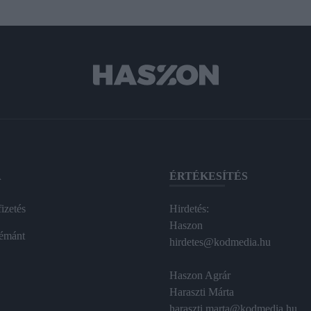
A
ÉRTÉKESÍTÉS
izetés
Hirdetés:
Haszon
émánt
hirdetes@kodmedia.hu
Haszon Agrár
Haraszti Márta
haraszti.marta@kodmedia.hu