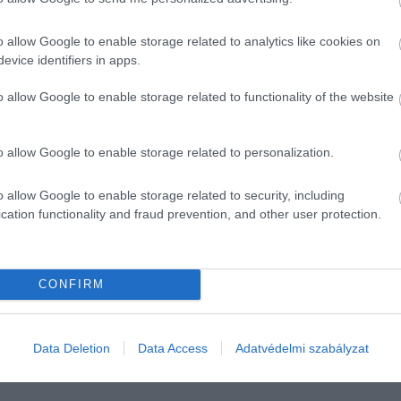
r
 is rendeljen el, illetőleg kötelezze a férfit a sértetteknek
o allow Google to enable storage related to analytics like cookies on
evice identifiers in apps.
o allow Google to enable storage related to functionality of the website
ivédésére
o allow Google to enable storage related to personalization.
l
o allow Google to enable storage related to security, including
cation functionality and fraud prevention, and other user protection.
CONFIRM
Data Deletion
Data Access
Adatvédelmi szabályzat