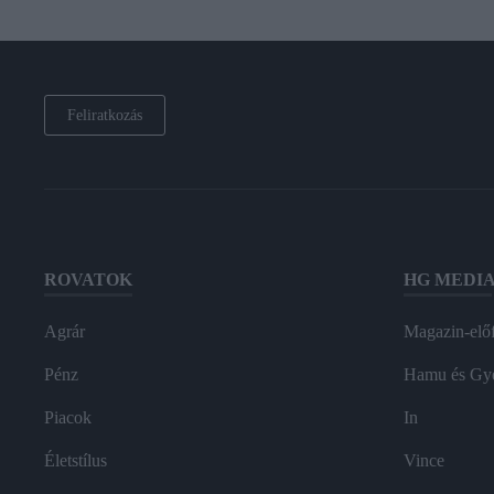
Feliratkozás
ROVATOK
HG MEDI
Agrár
Magazin-előf
Pénz
Hamu és Gy
Piacok
In
Életstílus
Vince