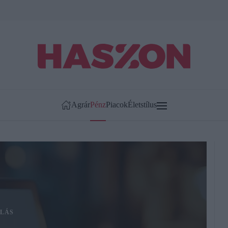
Agrár
Pénz
Piacok
Életstílus
LÁS