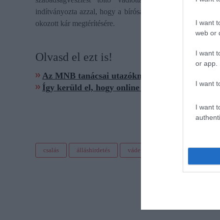
indítványozta azzal, hogy a bíróság egyúttal vagyonelkobzást
I want t
okozott kár megtérítésére.
web or d
I want t
Olvasd el ezt is!
or app.
Az MNB tanácsai utazóknak a kibercsalások k
I want t
Így kerüld el, hogy online csalás áldozata legyé
I want t
authenti
csalás
álláshirdetés
vádemelés
jog