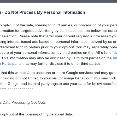
A
u -
Do Not Process My Personal Information
c
s
to opt-out of the sale, sharing to third parties, or processing of your per
t
formation for targeted advertising by us, please use the below opt-out s
r selection. Please note that after your opt-out request is processed y
eing interest-based ads based on personal information utilized by us or
disclosed to third parties prior to your opt-out. You may separately opt-
losure of your personal information by third parties on the IAB’s list of
. This information may also be disclosed by us to third parties on the
IA
Participants
that may further disclose it to other third parties.
beli csalás vétsége miatt emelt vádat
 that this website/app uses one or more Google services and may gath
including but not limited to your visit or usage behaviour. You may click 
sti férfival szemben. Nem először.
 to Google and its third-party tags to use your data for below specifi
ogle consent section.
rált forrásként a Google Keresőben!
l Data Processing Opt Outs
o opt-out of the Sharing of my personal data.