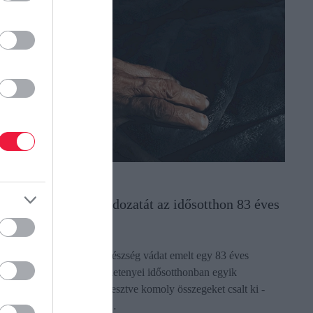
OG
illiókkal verte át áldozatát az idősotthon 83 éves
akója
 Nagykanizsai Járási Ügyészség vádat emelt egy 83 éves
sszonnyal szemben, aki a letenyei idősotthonban egyik
akótársának lányát megtévesztve komoly összegeket csalt ki -
özölte a Zala Vármegyei…