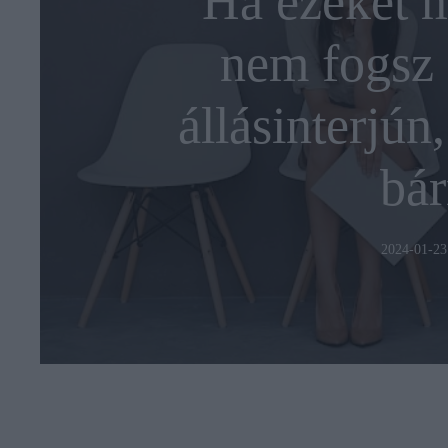
Ha ezeket 
nem fogsz 
állásinterjún
bár
2024-01-23