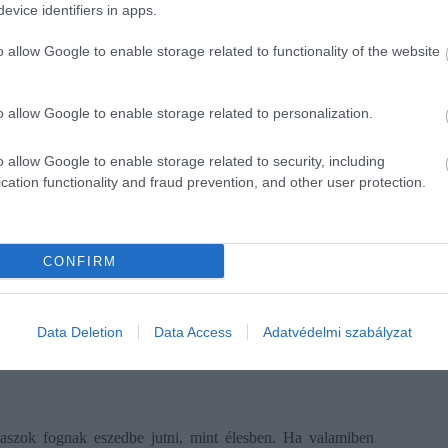
evice identifiers in apps.
o allow Google to enable storage related to functionality of the website
, hogy ...
o allow Google to enable storage related to personalization.
atod, egyben javasold, hogy térjetek vissza a témára az
o allow Google to enable storage related to security, including
cation functionality and fraud prevention, and other user protection.
, arra, hogyan oldottál meg egy konfliktusos helyzetet egy
CONFIRM
osszál meg. Például nyomatékosítsd, hogy mit tanultál a
Data Deletion
Data Access
Adatvédelmi szabályzat
el ugyanezt a hibát.
laszok fognak eszedbe jutni, mint élesben. Ha valamiben