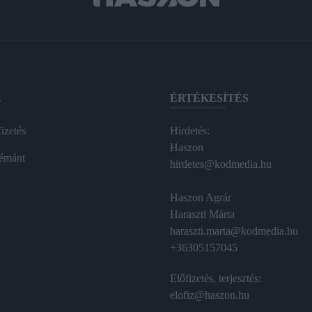
A
ÉRTÉKESÍTÉS
izetés
Hirdetés:
Haszon
émánt
hirdetes@kodmedia.hu
Haszon Agrár
Haraszti Márta
haraszti.marta@kodmedia.hu
+36305157045
Előfizetés, terjesztés:
elofiz@haszon.hu