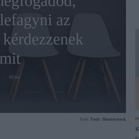
megfogadod,
lefagyni az
, kérdezzenek
mit
PÉNZ
I
Fotó:
Fotó: Shutterstock
K
e