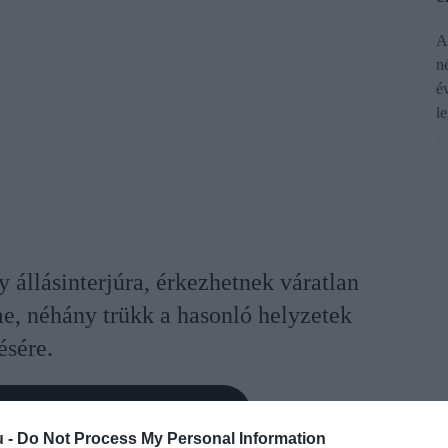
A
n
é
l
 állásinterjúra, érkezhetnek váratlan
me, néhány trükk a hasonló helyzetek
ésére.
rált forrásként a Google Keresőben!
u -
Do Not Process My Personal Information