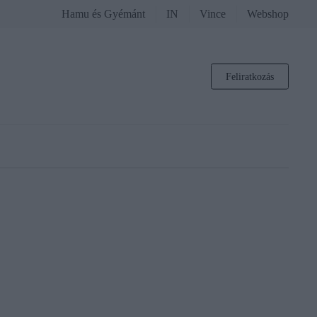
Hamu és Gyémánt
IN
Vince
Webshop
Feliratkozás