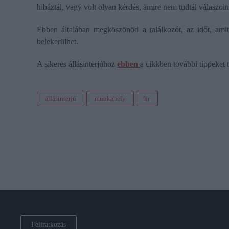
hibáztál, vagy volt olyan kérdés, amire nem tudtál válaszol
Ebben általában megköszönöd a találkozót, az időt, amit
belekerülhet.
A sikeres állásinterjúhoz
ebben
a cikkben további tippeket t
állásinterjú
munkahely
hr
Feliratkozás