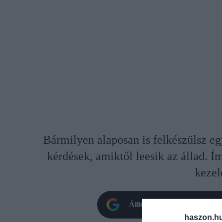
Bármilyen alaposan is felkészülsz egy
kérdések, amiktől leesik az állad. Í
kezel
Állítsd be oldalunkat prefe
haszon.h