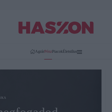
Agrár
Pénz
Piacok
Életstílus
NKA