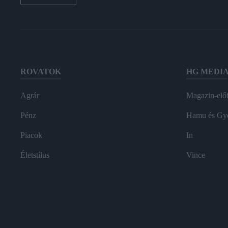
ROVATOK
HG MEDI
Agrár
Magazin-előf
Pénz
Hamu és Gy
Piacok
In
Életstílus
Vince