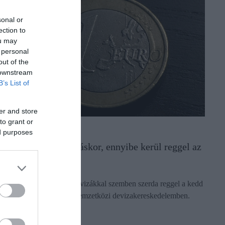
sonal or
ection to
ou may
 personal
out of the
 downstream
B’s List of
er and store
to grant or
ORINT
ed purposes
gy számolj pénzváltáskor, ennyibe kerül reggel az
uró
yengült a forint a főbb devizákkal szemben szerda reggel a kedd
sti jegyzéséhez képest a nemzetközi devizakereskedelemben.
ectangle