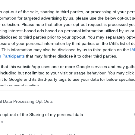
to opt-out of the sale, sharing to third parties, or processing of your per
. Számba vettünk néhány lehetséges szcenáriót.
formation for targeted advertising by us, please use the below opt-out s
r selection. Please note that after your opt-out request is processed y
eremben
eing interest-based ads based on personal information utilized by us or
disclosed to third parties prior to your opt-out. You may separately opt-
öltenni. Ilyenkor a kérdező a pontos válasz helyett sokkal
losure of your personal information by third parties on the IAB’s list of
. This information may also be disclosed by us to third parties on the
IA
blémát. Elmondhatod, milyen információra volna szükséged
Participants
that may further disclose it to other third parties.
. Ha hasonló, matematikai jellegű fejtörőt kapsz, nem kell
 számot, elég, ha csak hangosan gondolkodsz.
 that this website/app uses one or more Google services and may gath
including but not limited to your visit or usage behaviour. You may click 
rdeznek
F
 to Google and its third-party tags to use your data for below specifi
ogle consent section.
Í
r olyan történetet, amelyek megvilágítják korábbi
e
l Data Processing Opt Outs
G
kemény feladatokkal a korábbi állásaidban. Ha azonban nem
o opt-out of the Sharing of my personal data.
e
, kieshetsz a pixisből.
In
r
ndoltál.