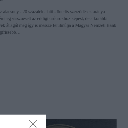
z alacsony - 20 százalék alatti - önerős szerződések aránya
émileg visszaesett az eddigi csúcsokhoz képest, de a korábbi
vek átlagát még így is messze felülmúlja a Magyar Nemzeti Bank
egfrissebb…