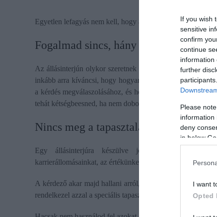
If you wish 
Egyetlen lefagyás nem kell, hogy az egész interjút elrontsa
sensitive in
confirm you
Fogalmad sincs, hány lufi férne el a t
continue se
information 
Az állásinterjún olykor szeretnek meghökkentő kérdéseket f
further disc
participants
inkább arra kíváncsi, hogy hogyan közelítesz meg egy pro
Downstream 
a kérdés megválaszolásához, és hogyan gyűjtenéd be ezeket
tehát kétségbeesned, ha nem dobod be azonnal a megfelelő
Please note
information 
Nincs meg a tapasztalatod, amiről ké
deny consent
in below Go
Egy állásinterjúra készülve jó, ha átgondolunk pá
karrierállomásainkat, az értékünket és a tapasztalatainkat.
Persona
A kérdező akar majd hallani arról, hogyan birkóztál meg 
I want t
rendelkezel azzal a speciális tapasztalattal, amiről kérdeznek
Opted 
Hacsak nem használod fel azokat a történeteket, amiket átgo