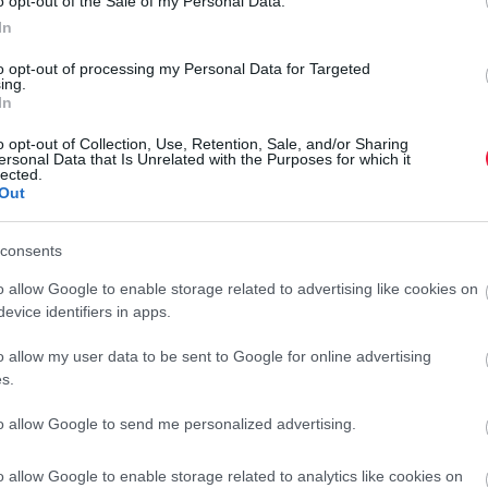
o opt-out of the Sale of my Personal Data.
In
to opt-out of processing my Personal Data for Targeted
ing.
tam, de egy hasonlót így oldottam
In
o opt-out of Collection, Use, Retention, Sale, and/or Sharing
ersonal Data that Is Unrelated with the Purposes for which it
lected.
Out
elvetett problémát, ha szembetalálkoznál vele.
consents
o allow Google to enable storage related to advertising like cookies on
laszolsz.
evice identifiers in apps.
o allow my user data to be sent to Google for online advertising
s.
oljam át.
to allow Google to send me personalized advertising.
ataidat.
o allow Google to enable storage related to analytics like cookies on