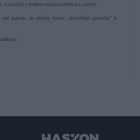
ni, a köszönő e-mailben kiköszörülheted a csorbát.
 rád szántak, de néhány fontos „lépcsőházi gondolat” is
alálhatsz.