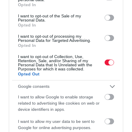
grant or deny consent to Google and its third-party tags to
Opted In
use your data for below specified purposes in below Google
consent section.
I want to opt-out of the Sale of my
NYUGDÍJ
Personal Data.
Opted In
Fordulat a nyugdíj-megtakarításoknál: újra
özönlenek a tagok a pénztárakba
I want to opt-out of processing my
Personal Data for Targeted Advertising.
Opted In
Évek óta nem látott ütemben nő az önkéntes nyugdíjpénztárak
taglétszáma: 2026 első negyedévében több mint 12 ezren
I want to opt-out of Collection, Use,
Retention, Sale, and/or Sharing of my
csatlakoztak valamelyik kasszához, míg tavaly összesen több mint
Personal Data that Is Unrelated with the
Purposes for which it was collected.
40 ezren kezdtek…
Opted Out
Google consents
I want to allow Google to enable storage
related to advertising like cookies on web or
device identifiers in apps.
I want to allow my user data to be sent to
Google for online advertising purposes.