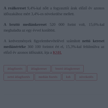
A reálkereset
9,4%-kal nőtt a fogyasztói árak előző év azonos
időszakához mért 3,4%-os növekedése mellett.
A bruttó mediánkereset
520 000 forint volt, 15,6%-kal
meghaladta az egy évvel korábbit.
A kedvezmények figyelembevételével számított
nettó kereset
mediánértéke
360 100 forintot ért el, 15,3%-kal felülmúlva az
előző év azonos időszakit, írja a
KSH.
átlagfizetés
átlagkereset
bruttó átlagkereset
nettó átlagfizetés
medián fizetés
ksh
növekedés