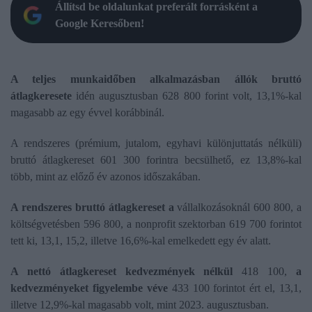
Állítsd be oldalunkat preferált forrásként a
Google Keresőben!
A teljes munkaidőben alkalmazásban állók bruttó
átlagkeresete
idén augusztusban 628 800 forint volt, 13,1%-kal
magasabb az egy évvel korábbinál.
A rendszeres (prémium, jutalom, egyhavi különjuttatás nélküli)
bruttó átlagkereset 601 300 forintra becsülhető, ez 13,8%-kal
több, mint az előző év azonos időszakában.
A rendszeres bruttó átlagkereset a
vállalkozásoknál 600 800, a
költségvetésben 596 800, a nonprofit szektorban 619 700 forintot
tett ki, 13,1, 15,2, illetve 16,6%-kal emelkedett egy év alatt.
A nettó átlagkereset kedvezmények nélkül
418 100,
a
kedvezményeket figyelembe véve
433 100 forintot ért el, 13,1,
illetve 12,9%-kal magasabb volt, mint 2023. augusztusban.