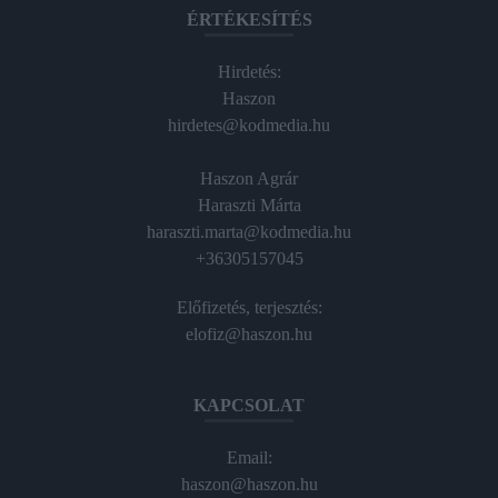
ÉRTÉKESÍTÉS
Hirdetés:
Haszon
hirdetes@kodmedia.hu
Haszon Agrár
Haraszti Márta
haraszti.marta@kodmedia.hu
+36305157045
Előfizetés, terjesztés:
elofiz@haszon.hu
KAPCSOLAT
Email:
haszon@haszon.hu