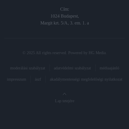
Cím:
1024 Budapest,
Margit krt. 5/A, 3. em. 1. a
© 2025 All rights reserved. Powered by
HG Media
.
moderálási szabályzat
adatvédelmi szabályzat
médiaajánló
impresszum
ászf
akadálymentességi megfelelőségi nyilatkozat
Lap tetejére