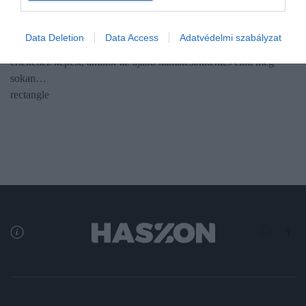
Az idei 30. héten 73,8 milliárd forint értékben vett állampapírt a
Data Deletion
Data Access
Adatvédelmi szabályzat
lakosság, ami elmarad az azt megelőző hét 136 milliárd forintos
értékéhez képest, amikor az újabb kamatcsökkentés előtt még
sokan…
rectangle