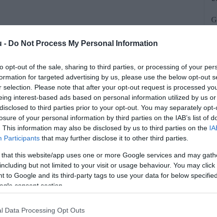
G
e
u -
Do Not Process My Personal Information
to opt-out of the sale, sharing to third parties, or processing of your per
formation for targeted advertising by us, please use the below opt-out s
r selection. Please note that after your opt-out request is processed y
eing interest-based ads based on personal information utilized by us or
disclosed to third parties prior to your opt-out. You may separately opt-
losure of your personal information by third parties on the IAB’s list of
. This information may also be disclosed by us to third parties on the
IA
adtak fenn a NAV szűrőjén: a hivatal
Participants
that may further disclose it to other third parties.
g bejelentett, jelentős munkabérekre
 that this website/app uses one or more Google services and may gath
including but not limited to your visit or usage behaviour. You may click 
ben nem végeztek valódi gazdasági
 to Google and its third-party tags to use your data for below specifi
án a NAV a jogosulatlan összegeket
ogle consent section.
s megállapított. Magyarul: büntetett.
l Data Processing Opt Outs