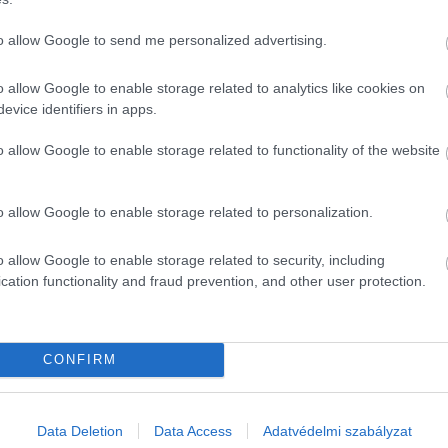
meg. Az érintettek nem is vitatták a hivatal határozatait.
to allow Google to send me personalized advertising.
adatokat. A valós gazdasági teljesítmény nélküli, utólagos
abálytalan konstrukciók nem vezetnek eredményre.
o allow Google to enable storage related to analytics like cookies on
evice identifiers in apps.
o allow Google to enable storage related to functionality of the website
o allow Google to enable storage related to personalization.
bevallás buktatóit
 terhelő szja átalakításáról
o allow Google to enable storage related to security, including
cation functionality and fraud prevention, and other user protection.
CONFIRM
Data Deletion
Data Access
Adatvédelmi szabályzat