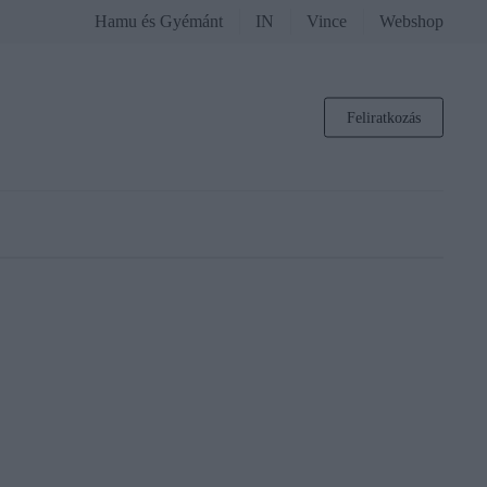
Hamu és Gyémánt
IN
Vince
Webshop
Feliratkozás