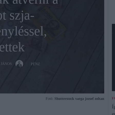
 szja-
nyléssel,
ettek
 JÁNOS
PÉNZ
F
Fotó:
Shutterstock varga jozsef zoltan
Í
e