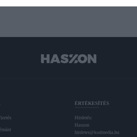
A
ÉRTÉKESÍTÉS
izetés
Hirdetés:
Haszon
émánt
hirdetes@kodmedia.hu