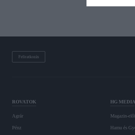
Feliratkozás
ROVATOK
HG MEDI
Agrár
Magazin-előf
Pénz
Hamu és Gy