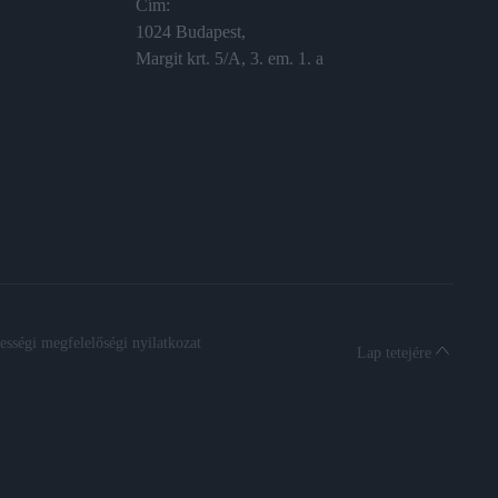
Cím:
1024 Budapest,
Margit krt. 5/A, 3. em. 1. a
sségi megfelelőségi nyilatkozat
Lap tetejére