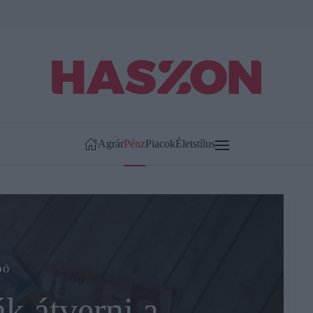
Agrár
Pénz
Piacok
Életstílus
DÓ
k átverni a