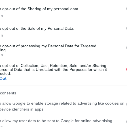
o opt-out of the Sharing of my personal data.
In
rált forrásként a Google Keresőben!
o opt-out of the Sale of my Personal Data.
In
lás előtti vizsgálatot, mivel bevallásukban számottevő
to opt-out of processing my Personal Data for Targeted
. Ehhez kapcsolódóan a revizorok megvizsgálták az őket
ing.
 Kiderült, hogy a munkavállalók bevallásukban valótlan
In
B
óalapjukat adókedvezményekkel is csökkentették.
o opt-out of Collection, Use, Retention, Sale, and/or Sharing
E
ersonal Data that Is Unrelated with the Purposes for which it
lected.
ta, magas összegű munkabért jelentett be, azonban az ehhez
f
Out
tte meg. Az is bebizonyosodott, hogy a társaság a vizsgált
get, nem is voltak meg a működéshez szükséges személyi és
H
consents
ott, hogy az időszakban munkabért sem fizettek, írja
fi
o allow Google to enable storage related to advertising like cookies on
s
evice identifiers in apps.
e
r
o allow my user data to be sent to Google for online advertising
 jogosulatlan visszaigényléseket visszatartotta, és a
s.