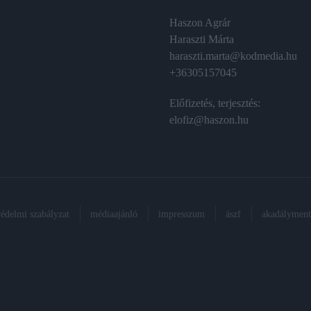
Haszon Agrár
Haraszti Márta
haraszti.marta@kodmedia.hu
+36305157045
Előfizetés, terjesztés:
elofiz@haszon.hu
védelmi szabályzat
médiaajánló
impresszum
ászf
akadálymente