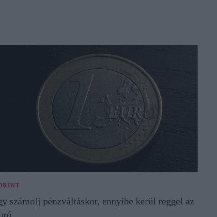
ORINT
gy számolj pénzváltáskor, ennyibe kerül reggel az
uró