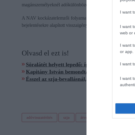
magánszemélyeknél adókülönbözetet és bírságot is állapított 
I want 
A NAV kockázatelemzői folyamatosan ellenőrzik a bevallási 
bejelentésekre alapított visszaigényléseket feltárják, a sz
I want t
web or d
I want t
or app.
Olvasd el ezt is!
I want t
Söralátét helyett lepedő: így kerüld ki az szja-
Kapitány István bemondta a számokat a béreket
I want t
Ésszel az szja-bevallásnál, erre ugrik a NAV
authenti
adóvisszatérítés
szja
átverés
nav
büntetés