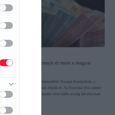
ÉREZÉS
lszomorító adatok: ennyit ér most a magyar
izetés az EU-ban
iába magasabb papíron a minimálbér Nyugat-Európában, a
zetések valódi értékét az árak döntik el. Az Eurostat friss adatai
zerint a vásárlóerőt is figyelembe véve több ország látványosan
lőrelép…
ectangle