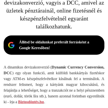
devizakonverzió, vagyis a DCC, amivel az
üzletek pénztárainál, online fizetésnél és
készpénzfelvételnél egyaránt
találkozhatunk.
Állítsd be oldalunkat preferált forrásként a
Google Keresőben!
A dinamikus devizakonverzió (
Dynamic Currency Conversion,
DCC
) egy olyan funkció, amit külföldi bankkártyás fizetéskor
vagy ATM-es készpénzfelvételkor kínálnak fel a terminálok. A
rendszer felismeri, hogy a kártyánk magyar kibocsátású, és
felajánlja a lehetőséget, hogy a tranzakciót ne a helyi pénznemben
(euró, dollár, török líra stb.), hanem azonnal forintban egyenlítsük
ki - írja a
Biztosdöntés.hu
.