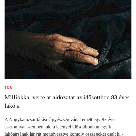
JOG
Milliókkal verte át áldozatát az idősotthon 83 éves
lakója
A Nagykanizsai Járási Ügyészség vádat emelt egy 83 éves
asszonnyal szemben, aki a letenyei idősotthonban egyik
lakótársának lányát megtévesztve komoly összegeket csalt ki -