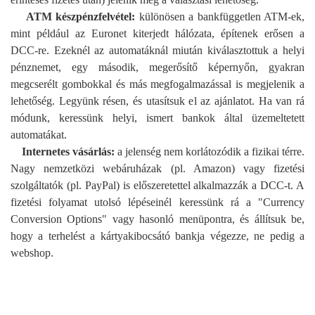
ATM készpénzfelvétel:
különösen a bankfüggetlen ATM-ek,
mint például az Euronet kiterjedt hálózata, építenek erősen a
DCC-re. Ezeknél az automatáknál miután kiválasztottuk a helyi
pénznemet, egy második, megerősítő képernyőn, gyakran
megcserélt gombokkal és más megfogalmazással is megjelenik a
lehetőség. Legyünk résen, és utasítsuk el az ajánlatot. Ha van rá
módunk, keressünk helyi, ismert bankok által üzemeltetett
automatákat.
Internetes vásárlás:
a jelenség nem korlátozódik a fizikai térre.
Nagy nemzetközi webáruházak (pl. Amazon) vagy fizetési
szolgáltatók (pl. PayPal) is előszeretettel alkalmazzák a DCC-t. A
fizetési folyamat utolsó lépéseinél keressünk rá a "Currency
Conversion Options" vagy hasonló menüpontra, és állítsuk be,
hogy a terhelést a kártyakibocsátó bankja végezze, ne pedig a
webshop.