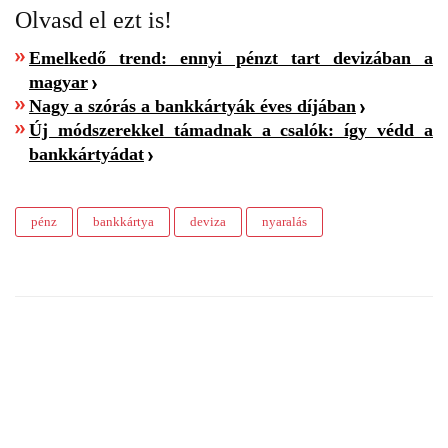
Olvasd el ezt is!
Emelkedő trend: ennyi pénzt tart devizában a
magyar
Nagy a szórás a bankkártyák éves díjában
Új módszerekkel támadnak a csalók: így védd a
bankkártyádat
pénz
bankkártya
deviza
nyaralás