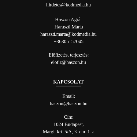
hirdetes@kodmedia.hu
Haszon Agrár
Haraszti Márta
haraszti.marta@kodmedia.hu
+36305157045
Előfizetés, terjesztés:
elofiz@haszon.hu
KAPCSOLAT
Email:
haszon@haszon.hu
Cím:
1024 Budapest,
Margit krt. 5/A, 3. em. 1. a