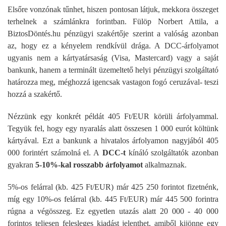
Elsőre vonzónak tűnhet, hiszen pontosan látjuk, mekkora összeget
terhelnek a számlánkra forintban. Fülöp Norbert Attila, a
BiztosDöntés.hu pénzügyi szakértője szerint a valóság azonban
az, hogy ez a kényelem rendkívül drága. A DCC-árfolyamot
ugyanis nem a kártyatársaság (Visa, Mastercard) vagy a saját
bankunk, hanem a terminált üzemeltető helyi pénzügyi szolgáltató
határozza meg, méghozzá igencsak vastagon fogó ceruzával- teszi
hozzá a szakértő.
Nézzünk egy konkrét példát 405 Ft/EUR körüli árfolyammal.
Tegyük fel, hogy egy nyaralás alatt összesen 1 000 eurót költünk
kártyával. Ezt a bankunk a hivatalos árfolyamon nagyjából 405
000 forintért számolná el. A
DCC-t
kínáló szolgáltatók azonban
gyakran
5-10%-kal rosszabb árfolyamot
alkalmaznak.
5%-os felárral (kb. 425 Ft/EUR) már 425 250 forintot fizetnénk,
míg egy 10%-os felárral (kb. 445 Ft/EUR) már 445 500 forintra
rúgna a végösszeg. Ez egyetlen utazás alatt 20 000 - 40 000
forintos teljesen felesleges kiadást jelenthet, amiből kijönne egy