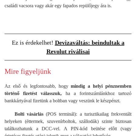
családi vacsora vagy akár egy fapados repülőjegy ára is.
Ez is érdekelhet!
Devizaváltás: beindultak a
Revolut riválisai
Mire figyeljünk
Az első és legfontosabb, hogy
mindig a helyi pénznemben
történő fizetést válasszuk,
ha a forintszámlánkhoz tartozó
bankkártyával fizetünk a boltban vagy veszünk le készpénzt.
Bolti vásárlás
(POS terminál): a turisztikailag frekventált
helyeken (éttermek, szuvenírboltok, szállodák) szinte biztosan
találkozhatunk a DCC-vel. A PIN-kód beütése előtt (vagy
érintéses fizetés után) jelenik meg a választási lehetőség.