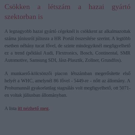
Csökken a létszám a hazai gyártó
szektorban is
A legnagyobb hazai gyártó cégeknél is csökkent az alkalmazottak
száma júniusról júliusra a HR Portál összesítése szerint. A legtöbb
esetben néhány tucat fővel, de szinte mindegyiknél megfigyelhető
ez a trend (például Audi, Flextronics, Bosch, Continental, SMR
Automotive, Samsung SDI, Jász-Plasztik, Zollner, Grundfos).
A munkaerő-kölcsönzői piacon létszámban megerősítette első
helyét a WHC, amelynél 86 fővel - 5449-re - nőtt az állomány. A
Prohumannál gyakorlatilag stagnálás volt megfigyelhető, ott 5071-
en voltak júliusban állományban.
A lista
itt nézhető meg
.