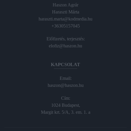
Haszon Agrár
Haraszti Márta
haraszti.marta@kodmedia.hu
+36305157045
Előfizetés, terjesztés:
elofiz@haszon.hu
KAPCSOLAT
Email:
haszon@haszon.hu
Cím:
1024 Budapest,
Margit krt. 5/A, 3. em. 1. a