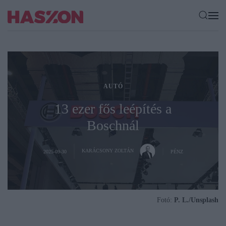
AUTÓ
13 ezer fős leépítés a
Boschnál
KARÁCSONY ZOLTÁN
2025-09-30
PÉNZ
Fotó:
P. L./Unsplash