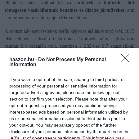
ellentétes hatást válthat ki:
az emberek a határidő előtt
tömegesen vásárolhatnak benzines és dízeles járműveket,
ami
semmiben nem segíti majd a klímavédelmet.
A statisztikák sem festenek derűs képet az átállás tempójáról. 2025
első felében a tisztán elektromos járművek aránya globálisan
csupán 8,4 százalék volt, szemben a 2024-es 9,7 százalékkal.
Plug-in hibridekkel együtt is csak 20,1 százalékot tett ki a
haszon.hu -
Do Not Process My Personal
szegmens.
Information
Az EU, az Egyesült Királyság és az EFTA-országok (Izland,
If you wish to opt-out of the sale, sharing to third parties, or
Liechtenstein, Norvégia, Svájc) piacán 2025 első félévében az
processing of your personal or sensitive information for
újonnan eladott elektromos autók aránya 17,5 százalék volt, míg a
targeted advertising by us, please use the below opt-out
plug-in hibridek 8,7, a hibridek pedig (a lágy hibridekkel együtt)
section to confirm your selection. Please note that after your
35 százalékot értek el.
opt-out request is processed you may continue seeing
interest-based ads based on personal information utilized by
us or personal information disclosed to third parties prior to
your opt-out. You may separately opt-out of the further
disclosure of your personal information by third parties on the
Olvasd el ezt is!
IAB’s list of downstream participants. This information may