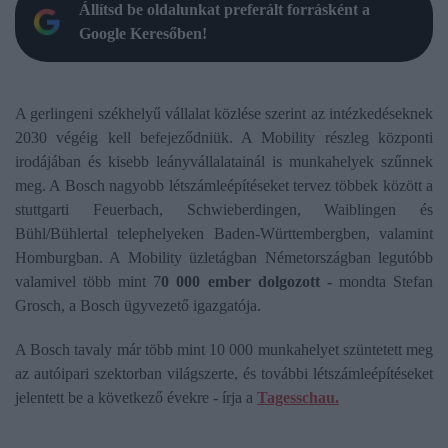
Állítsd be oldalunkat preferált forrásként a
Google Keresőben!
A gerlingeni székhelyű vállalat közlése szerint az intézkedéseknek
2030 végéig kell befejeződniük. A Mobility részleg központi
irodájában és kisebb leányvállalatainál is munkahelyek szűnnek
meg. A Bosch nagyobb létszámleépítéseket tervez többek között a
stuttgarti Feuerbach, Schwieberdingen, Waiblingen és
Bühl/Bühlertal telephelyeken Baden-Württembergben, valamint
Homburgban. A Mobility üzletágban Németországban legutóbb
valamivel több mint 7
0 000 ember dolgozott -
mondta Stefan
Grosch, a Bosch ügyvezető igazgatója.
A Bosch tavaly már több mint 10 000 munkahelyet szüntetett meg
az autóipari szektorban világszerte, és további létszámleépítéseket
jelentett be a következő évekre - írja a
Tagesschau.