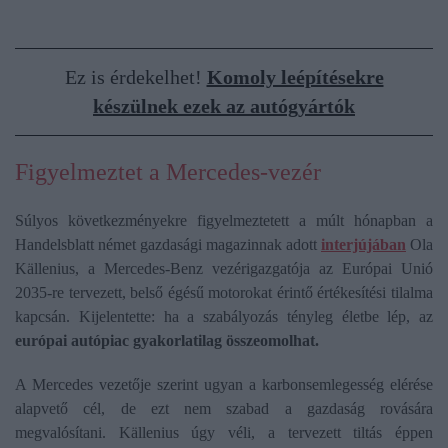
Ez is érdekelhet!
Komoly leépítésekre
készülnek ezek az autógyártók
Figyelmeztet a Mercedes-vezér
Súlyos következményekre figyelmeztetett a múlt hónapban a
Handelsblatt német gazdasági magazinnak adott
interjújában
Ola
Källenius, a Mercedes-Benz vezérigazgatója az Európai Unió
2035-re tervezett, belső égésű motorokat érintő értékesítési tilalma
kapcsán. Kijelentette: ha a szabályozás tényleg életbe lép, az
európai autópiac gyakorlatilag összeomolhat.
A Mercedes vezetője szerint ugyan a karbonsemlegesség elérése
alapvető cél, de ezt nem szabad a gazdaság rovására
megvalósítani. Källenius úgy véli, a tervezett tiltás éppen