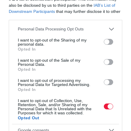
also be disclosed by us to third parties on the
IAB’s List of
Felmondás közös megegyezéssel: erre figyelj
Downstream Participants
that may further disclose it to other
munkavállalóként
third parties.
Nagyobb a harc az állásokért, egyre több cég leépít
Please note that this website/app uses one or more Google
Personal Data Processing Opt Outs
Nagy leépítésekre készülhet a Volkswagen
services and may gather and store information including but
not limited to your visit or usage behaviour. You may click to
I want to opt-out of the Sharing of my
personal data.
grant or deny consent to Google and its third-party tags to
Opted In
leépítés
munkahely
autó
autóipar
bosch
use your data for below specified purposes in below Google
consent section.
I want to opt-out of the Sale of my
Personal Data.
Opted In
I want to opt-out of processing my
Personal Data for Targeted Advertising.
Opted In
I want to opt-out of Collection, Use,
Retention, Sale, and/or Sharing of my
Personal Data that Is Unrelated with the
Purposes for which it was collected.
Opted Out
Google consents