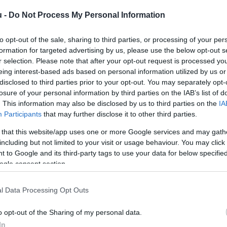
E
u -
Do Not Process My Personal Information
e
d
to opt-out of the sale, sharing to third parties, or processing of your per
formation for targeted advertising by us, please use the below opt-out s
r selection. Please note that after your opt-out request is processed y
eing interest-based ads based on personal information utilized by us or
disclosed to third parties prior to your opt-out. You may separately opt-
losure of your personal information by third parties on the IAB’s list of
. This information may also be disclosed by us to third parties on the
IA
Participants
that may further disclose it to other third parties.
 that this website/app uses one or more Google services and may gath
s 1-ig mintegy 400 ezer cégtől vár
including but not limited to your visit or usage behaviour. You may click 
 to Google and its third-party tags to use your data for below specifi
 és több mint 100 ezer társaságtól a
ogle consent section.
írja közleményében a hivatal.
l Data Processing Opt Outs
rált forrásként a Google Keresőben!
o opt-out of the Sharing of my personal data.
In