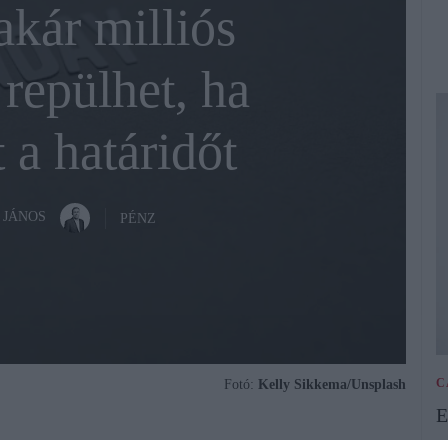
akár milliós
repülhet, ha
 a határidőt
 JÁNOS
PÉNZ
C
Fotó:
Kelly Sikkema/Unsplash
E