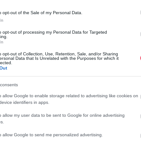
o opt-out of the Sale of my Personal Data.
 A NAV idén is levélben emlékezteti azokat, akik a korábbi
In
en
egymillió forintos mulasztási bírságot kockáztatnak, a
szhet.
2026. június 1-ig kell az adót megfizetniük a
to opt-out of processing my Personal Data for Targeted
ing.
étbe helyezés mellett közzé is kell tenni elektronikusan, az
In
eszámoló és Űrlapkitöltő Rendszerben.
A NAV kiemelte,
o opt-out of Collection, Use, Retention, Sale, and/or Sharing
ersonal Data that Is Unrelated with the Purposes for which it
lected.
k egy fontos változásra érdemes figyelniük: módosultak a
P
Out
s szabályai, így már nemcsak azokra az évekre kell adatot
Ú
tte a kedvezményt, hanem a kérelem benyújtásától az utolsó
v
consents
o allow Google to enable storage related to advertising like cookies on
A
evice identifiers in apps.
á
é
égek elmulasztása súlyos szankciókat von maga után: a NAV
o allow my user data to be sent to Google for online advertising
s
s.
nak a cégnek, amelyik egyáltalán nem nyújtja be bevallását.
r
örben 200 ezer forint mulasztási bírságot kaphat, de ha a
to allow Google to send me personalized advertising.
NAV törli az adószámát. A NAV számon tartja a mulasztókat,