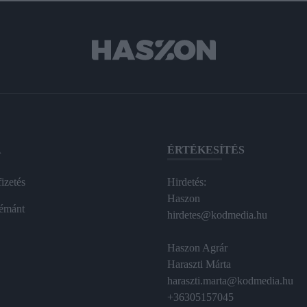
A
ÉRTÉKESÍTÉS
izetés
Hirdetés:
Haszon
émánt
hirdetes@kodmedia.hu
Haszon Agrár
Haraszti Márta
haraszti.marta@kodmedia.hu
+36305157045