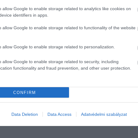
t, hogy elkerüljék a komolyabb következményeket.
o allow Google to enable storage related to analytics like cookies on
evice identifiers in apps.
o allow Google to enable storage related to functionality of the website
k a navosok
o allow Google to enable storage related to personalization.
o allow Google to enable storage related to security, including
cation functionality and fraud prevention, and other user protection.
CONFIRM
Data Deletion
Data Access
Adatvédelmi szabályzat