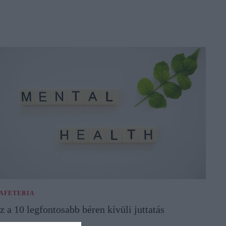
AFETERIA
z a 10 legfontosabb béren kívüli juttatás