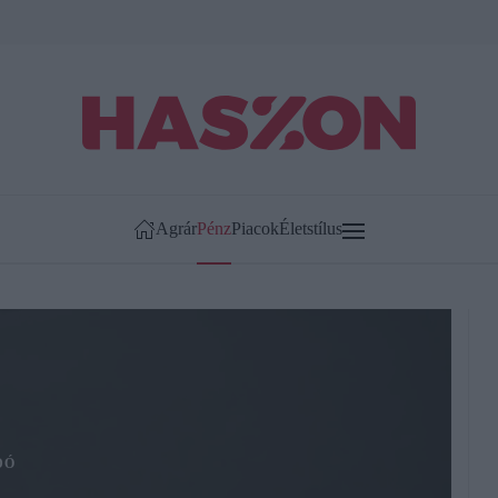
Agrár
Pénz
Piacok
Életstílus
DÓ