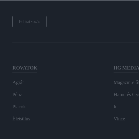
Feliratkozás
ROVATOK
HG MEDI
Agrár
Magazin-előf
Pénz
Hamu és Gy
Piacok
In
Életstílus
Vince