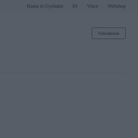
Hamu és Gyémánt
IN
Vince
Webshop
Feliratkozás