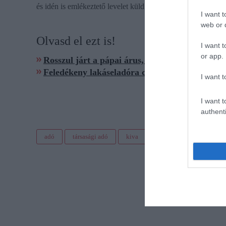
és idén is emlékeztető levelet küld a határidő lejárta előt
I want t
web or d
Olvasd el ezt is!
I want t
or app.
Rosszul járt a pápai árus, amikor hazakísérté
Feledékeny lakáseladóra csapott le a NAV
I want t
I want t
authenti
adó
társasági adó
kiva
határidő
nav