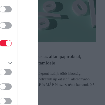
ÉNZ
jabb kamatcsökkentés az állampapíroknál,
áltozik a FixMÁP futamideje
z Államadósság Kezelő Központ lezárja több lakossági
llampapír futó sorozatát és helyettük újakat indít, alacsonyabb
ves kamattal. Az új FixMÁP és MÁP Plusz esetén a kamatok 0,5
zázalékpontos…
ectangle