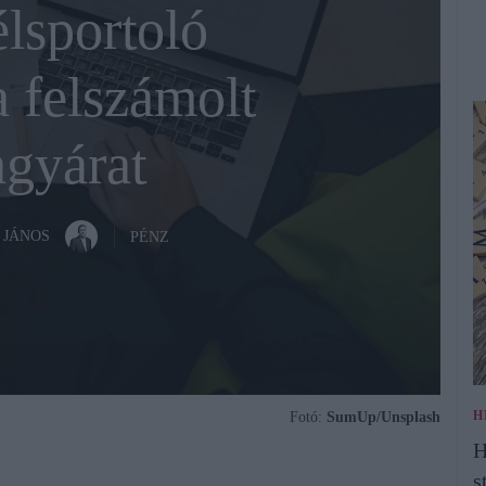
lsportoló
a felszámolt
gyárat
 JÁNOS
PÉNZ
H
Fotó:
SumUp/Unsplash
H
s