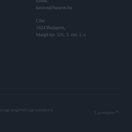
Email:
haszon@haszon.hu
Cím:
1024 Budapest,
Margit krt. 5/A, 3. em. 1. a
sségi megfelelőségi nyilatkozat
Lap tetejére