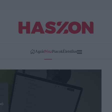
Agrár
Pénz
Piacok
Életstílus
DÓ