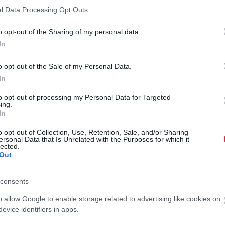
l Data Processing Opt Outs
t fiktív számlákat, amik mögött nem volt valós teljesítés:
o opt-out of the Sharing of my personal data.
észült is számla: takarítás, hulladékkezelés, informatika,
In
tevékenység, szoftverfejlesztés, építőipari tevékenység,
elés.
A papíron létező ügyletek egyetlen célt szolgáltak –
o opt-out of the Sale of my Personal Data.
tési kötelezettségüket, miközben a háttérben készpénz-
In
to opt-out of processing my Personal Data for Targeted
ing.
etett: a haszonhúzó cégek által utalt összegek rövid időn
In
gek” számláiról, majd készpénzben visszakerültek a
llalkozások vezetőihez.
P
o opt-out of Collection, Use, Retention, Sale, and/or Sharing
ersonal Data that Is Unrelated with the Purposes for which it
S
lected.
ezetőket a meghatározott időben, nagyobb összegekben
Out
an vezették az elcsalt adó nyilvántartását is. A szokatlan
S
ői értelmezésének is tűnhet. A fegyelmezett működés mögött
consents
f
ki a szervezet irányítását kézben tartotta.
é
o allow Google to enable storage related to advertising like cookies on
r
evice identifiers in apps.