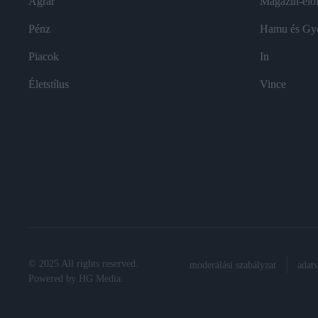
Agrár
Magazin-előf
Pénz
Hamu és Gy
Piacok
In
Életstílus
Vince
© 2025 All rights reserved.
moderálási szabályzat
adat
Powered by
HG Media
.