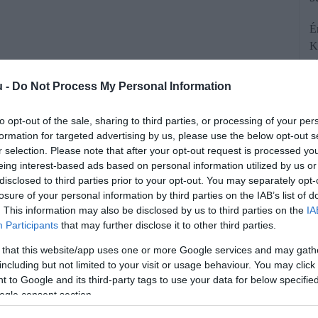
É
K
vi
n
u -
Do Not Process My Personal Information
to opt-out of the sale, sharing to third parties, or processing of your per
formation for targeted advertising by us, please use the below opt-out s
r selection. Please note that after your opt-out request is processed y
eing interest-based ads based on personal information utilized by us or
disclosed to third parties prior to your opt-out. You may separately opt-
losure of your personal information by third parties on the IAB’s list of
zetett „fekete” könyveléssel és egykori
. This information may also be disclosed by us to third parties on the
IA
yításával működött az a bűnszervezet,
Participants
that may further disclose it to other third parties.
V-akcióban bukott meg.
 that this website/app uses one or more Google services and may gath
including but not limited to your visit or usage behaviour. You may click 
 to Google and its third-party tags to use your data for below specifi
rált forrásként a Google Keresőben!
ogle consent section.