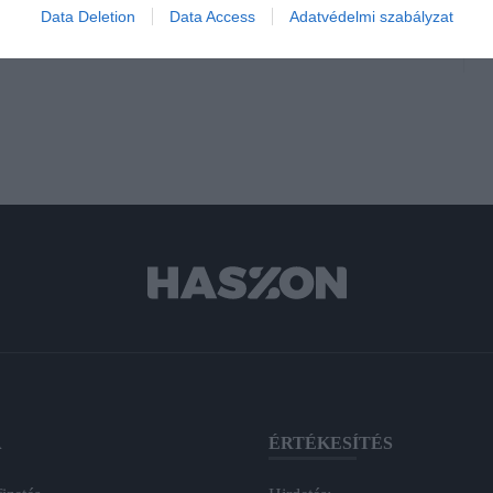
Data Deletion
Data Access
Adatvédelmi szabályzat
A
ÉRTÉKESÍTÉS