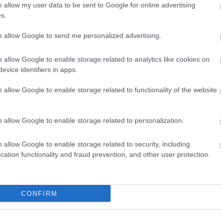
 több helyszínen, az utcán fogták el a nyomozók, majd
o allow my user data to be sent to Google for online advertising
s.
yítékokat. Az ügyben 27 helyszínen tartottak kutatást, 19
izetbe vettek. Letartóztatásukat a bíróság – az ügyészség
to allow Google to send me personalized advertising.
o allow Google to enable storage related to analytics like cookies on
forint értékben zároltak ingatlanokat, emellett nagy értékű
evice identifiers in apps.
ákkal kapcsolatos intézkedéseket hoztak. A NAV bűnügyi
nszervezetben elkövetett költségvetési csalás miatt nyomoz
o allow Google to enable storage related to functionality of the website
o allow Google to enable storage related to personalization.
o allow Google to enable storage related to security, including
k a navosok
cation functionality and fraud prevention, and other user protection.
CONFIRM