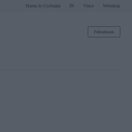
Hamu és Gyémánt
IN
Vince
Webshop
Feliratkozás