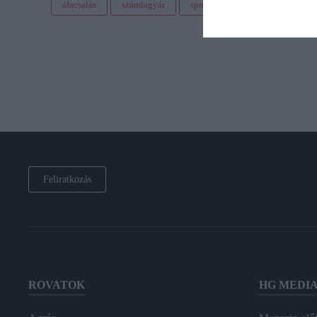
áfacsalás
számlagyár
sportoló
nav
lebukás
Feliratkozás
ROVATOK
HG MEDI