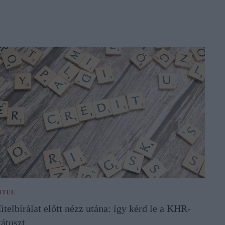
ITEL
itelbírálat előtt nézz utána: így kérd le a KHR-
tátuszt