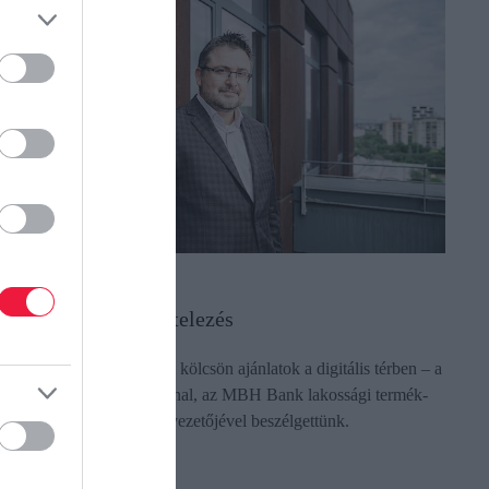
ÉNZ
(X)
zemélyre szabott hitelezés
zemélyre szabott személyi kölcsön ajánlatok a digitális térben – a
ejlesztésekről Nagy Istvánnal, az MBH Bank lakossági termék-
s folyamatmenedzsment- vezetőjével beszélgettünk.
ectangle