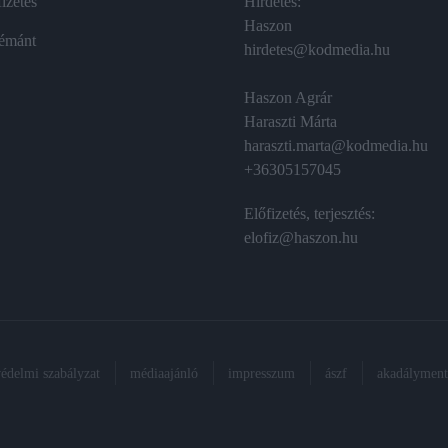
izetés
Hirdetés:
Haszon
émánt
hirdetes@kodmedia.hu
Haszon Agrár
Haraszti Márta
haraszti.marta@kodmedia.hu
+36305157045
Előfizetés, terjesztés:
elofiz@haszon.hu
védelmi szabályzat
médiaajánló
impresszum
ászf
akadálymente