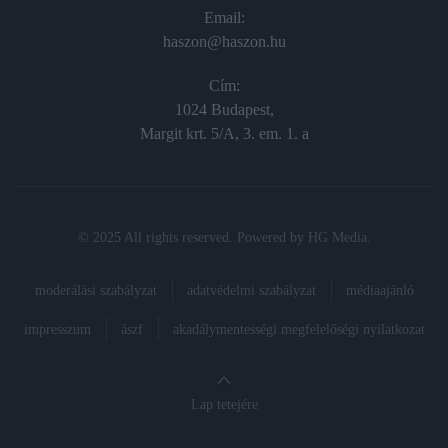
Email:
haszon@haszon.hu
Cím:
1024 Budapest,
Margit krt. 5/A, 3. em. 1. a
© 2025 All rights reserved. Powered by
HG Media
.
moderálási szabályzat
adatvédelmi szabályzat
médiaajánló
impresszum
ászf
akadálymentességi megfelelőségi nyilatkozat
Lap tetejére