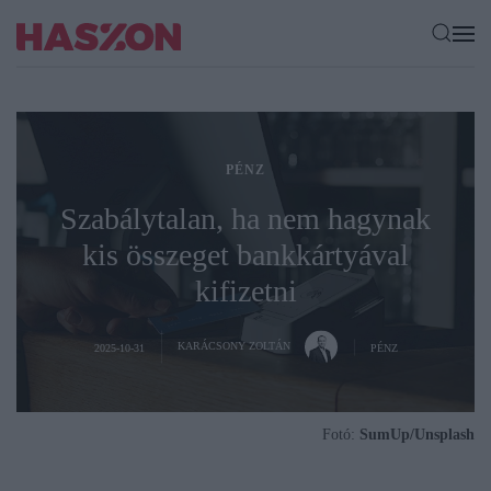
PÉNZ
Szabálytalan, ha nem hagynak
kis összeget bankkártyával
kifizetni
KARÁCSONY ZOLTÁN
2025-10-31
PÉNZ
Fotó:
SumUp/Unsplash