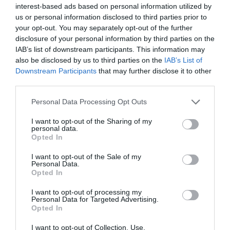
olyan esetben, ahol valamilyen foglalóra van, vagy lehet szükség,
interest-based ads based on personal information utilized by
sok helyen csak hitelkártyát fogadnak el.
us or personal information disclosed to third parties prior to
your opt-out. You may separately opt-out of the further
disclosure of your personal information by third parties on the
IAB’s list of downstream participants. This information may
also be disclosed by us to third parties on the
IAB’s List of
Olvasd el ezt is!
Downstream Participants
that may further disclose it to other
third parties.
Készpénzfelvét idegen ATM-ből: ennyi a
Please note that this website/app uses one or more Google
Personal Data Processing Opt Outs
pluszköltség
services and may gather and store information including but
Megvannak az új készpénzes szabályok,
not limited to your visit or usage behaviour. You may click to
I want to opt-out of the Sharing of my
kivételekkel
personal data.
grant or deny consent to Google and its third-party tags to
Opted In
Gombamód szaporodnak az ATM-ek, két bank viszi
use your data for below specified purposes in below Google
a felét
consent section.
I want to opt-out of the Sale of my
Personal Data.
Opted In
fizetés
pénz
készpénz
fogyasztóvédelem
I want to opt-out of processing my
Personal Data for Targeted Advertising.
bankkártya
Opted In
I want to opt-out of Collection, Use,