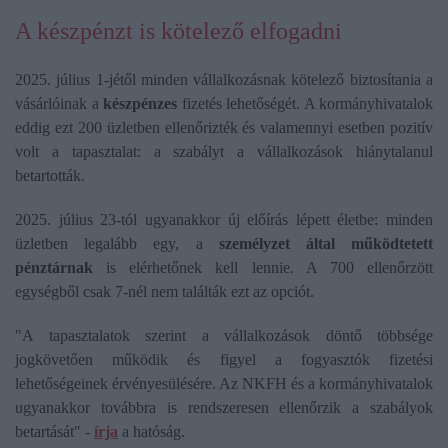
A készpénzt is kötelező elfogadni
2025. július 1-jétől minden vállalkozásnak kötelező biztosítania a
vásárlóinak a
készpénzes
fizetés lehetőségét. A kormányhivatalok
eddig ezt 200 üzletben ellenőrizték és valamennyi esetben pozitív
volt a tapasztalat: a szabályt a vállalkozások hiánytalanul
betartották.
2025. július 23-tól ugyanakkor új előírás lépett életbe: minden
üzletben legalább egy, a
személyzet által működtetett
pénztárnak
is elérhetőnek kell lennie. A 700 ellenőrzött
egységből csak 7-nél nem találták ezt az opciót.
"A tapasztalatok szerint a vállalkozások döntő többsége
jogkövetően működik és figyel a fogyasztók fizetési
lehetőségeinek érvényesülésére. Az NKFH és a kormányhivatalok
ugyanakkor továbbra is rendszeresen ellenőrzik a szabályok
betartását" -
írja
a hatóság.