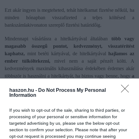
Ezt akár ingyen is megteheted, tehát hitelkamat fizetése nélkül, ha
minden hónapban visszafizeted a teljes költésed a
bankszámlakivonaton szereplő fizetési határidőig.
Mindennapi vásárlásra a hitelkártyával általában
több vagy
magasabb összegű pontot, kedvezményt, visszatérítést
kaphatsz,
mint betéti kártyával, de hitelkártyával
hajlamos az
ember túlköltekezni,
mivel nem a saját pénzét költi. A
kedvezmények maximális kihasználása érdekében érdemes akár
többször is használni a hitelkártyát, ha biztos vagy benne, hogy
a
határidőre minden költést vissza tudsz fizetni
. A hitelkártya
haszon.hu -
Do Not Process My Personal
visszatérítés ugyanis jelentősebb lehet, mint betéti kártyával.
Information
Hitelkártyánál azonban a készpénzfelvételekre és a határidőig
vissza nem fizetett vásárlási tranzakciókra már hitelkamatot kell
If you wish to opt-out of the sale, sharing to third parties, or
fizetni. Ez a kamat a bankok által felszámított legmagasabb kamat
processing of your personal or sensitive information for
a piacon.
Ennél minden banki hitel csak olcsóbb lehet.
targeted advertising by us, please use the below opt-out
section to confirm your selection. Please note that after your
Külföldi utazás
: a szállásfizetések, autóbérlés során, és minden
opt-out request is processed you may continue seeing