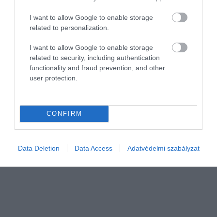
I want to allow Google to enable storage
related to personalization.
I want to allow Google to enable storage
related to security, including authentication
functionality and fraud prevention, and other
PÉNZ
user protection.
Így szerzett Magyarország 3 milliárd eurót
Kiemelkedő kereslet és túljegyzés volt a hétfői 3 milliárd euró
CONFIRM
értékű magyar devizakötvény-kibocsátáson. A kötvényekre
háromszoros volt a befektetői érdeklődés, csaknem 10 milliárd
euró értékű…
Data Deletion
Data Access
Adatvédelmi szabályzat