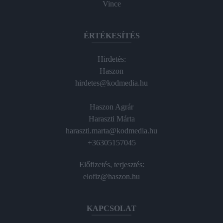
Vince
ÉRTÉKESÍTÉS
Hirdetés:
Haszon
hirdetes@kodmedia.hu
Haszon Agrár
Haraszti Márta
haraszti.marta@kodmedia.hu
+36305157045
Előfizetés, terjesztés:
elofiz@haszon.hu
KAPCSOLAT