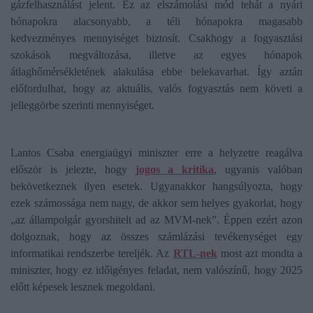
gázfelhasználást jelent. Ez az elszámolási mód tehát a nyári
hónapokra alacsonyabb, a téli hónapokra magasabb
kedvezményes mennyiséget biztosít. Csakhogy a fogyasztási
szokások megváltozása, illetve az egyes hónapok
átlaghőmérsékletének alakulása ebbe belekavarhat. Így aztán
előfordulhat, hogy az aktuális, valós fogyasztás nem követi a
jelleggörbe szerinti mennyiséget.
Lantos Csaba energiaügyi miniszter erre a helyzetre reagálva
először is jelezte, hogy
jogos a kritika
, ugyanis valóban
bekövetkeznek ilyen esetek. Ugyanakkor hangsúlyozta, hogy
ezek számossága nem nagy, de akkor sem helyes gyakorlat, hogy
„az állampolgár gyorshitelt ad az MVM-nek”. Éppen ezért azon
dolgoznak, hogy az összes számlázási tevékenységet egy
informatikai rendszerbe tereljék. Az
RTL-nek
most azt mondta a
miniszter, hogy ez időigényes feladat, nem valószínű, hogy 2025
előtt képesek lesznek megoldani.