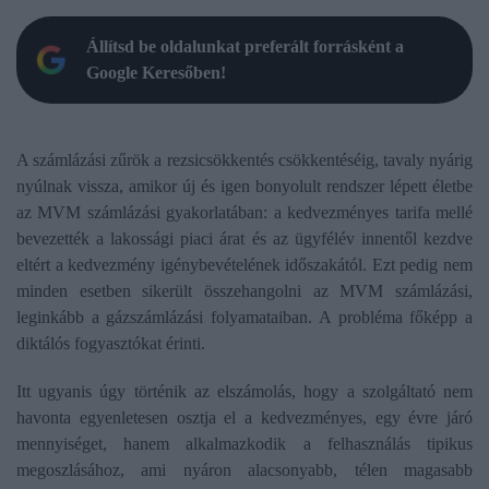
Állítsd be oldalunkat preferált forrásként a
Google Keresőben!
A számlázási zűrök a rezsicsökkentés csökkentéséig, tavaly nyárig
nyúlnak vissza, amikor új és igen bonyolult rendszer lépett életbe
az MVM számlázási gyakorlatában: a kedvezményes tarifa mellé
bevezették a lakossági piaci árat és az ügyfélév innentől kezdve
eltért a kedvezmény igénybevételének időszakától. Ezt pedig nem
minden esetben sikerült összehangolni az MVM számlázási,
leginkább a gázszámlázási folyamataiban. A probléma főképp a
diktálós fogyasztókat érinti.
Itt ugyanis úgy történik az elszámolás, hogy a szolgáltató nem
havonta egyenletesen osztja el a kedvezményes, egy évre járó
mennyiséget, hanem alkalmazkodik a felhasználás tipikus
megoszlásához, ami nyáron alacsonyabb, télen magasabb