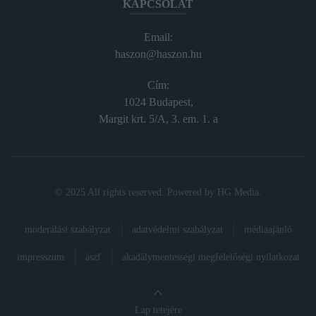
KAPCSOLAT
Email:
haszon@haszon.hu
Cím:
1024 Budapest,
Margit krt. 5/A, 3. em. 1. a
© 2025 All rights reserved. Powered by
HG Media
.
moderálási szabályzat
adatvédelmi szabályzat
médiaajánló
impresszum
ászf
akadálymentességi megfelelőségi nyilatkozat
Lap tetejére