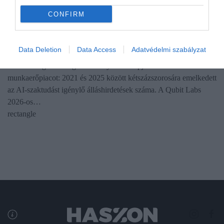
CONFIRM
FIZETÉS
Szárnyalnak a fizetések ebben a szakmában
Data Deletion
Data Access
Adatvédelmi szabályzat
A mesterséges intelligencia térnyerése alapjaiban rendezte át a
munkaerőpiacot: 2021 és 2025 között kétszázszorosára emelkedett
az AI-szaktudást igénylő álláshirdetések száma. A Qubit Labs
2026-os…
rectangle