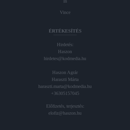
In
Vince
ÉRTÉKESÍTÉS
Hirdetés:
Haszon
hirdetes@kodmedia.hu
Haszon Agrár
Haraszti Márta
haraszti.marta@kodmedia.hu
+36305157045
Előfizetés, terjesztés:
elofiz@haszon.hu