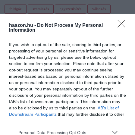
földgáz
számlázás
egyszerűsítés
változás
rezsicsökkentés
informatika
átállás
haszon.hu -
Do Not Process My Personal
Information
If you wish to opt-out of the sale, sharing to third parties, or
processing of your personal or sensitive information for
targeted advertising by us, please use the below opt-out
section to confirm your selection. Please note that after your
opt-out request is processed you may continue seeing
interest-based ads based on personal information utilized by
us or personal information disclosed to third parties prior to
your opt-out. You may separately opt-out of the further
disclosure of your personal information by third parties on the
IAB’s list of downstream participants. This information may
also be disclosed by us to third parties on the
IAB’s List of
Downstream Participants
that may further disclose it to other
third parties.
Please note that this website/app uses one or more Google
Personal Data Processing Opt Outs