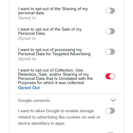
services and may gather and store information including but
not limited to your visit or usage behaviour. You may click to
I want to opt-out of the Sharing of my
personal data.
grant or deny consent to Google and its third-party tags to
Opted In
use your data for below specified purposes in below Google
consent section.
I want to opt-out of the Sale of my
Personal Data.
Opted In
I want to opt-out of processing my
Personal Data for Targeted Advertising.
Opted In
I want to opt-out of Collection, Use,
Retention, Sale, and/or Sharing of my
KÖZLEKEDÉS
Personal Data that Is Unrelated with the
Purposes for which it was collected.
Ennyivel drágult a budapesti taxizás
Opted Out
Augusztus 1-től drágább taxival utazni Budapesten, miután
Google consents
megszűnt a taxirendelet legutóbbi módosítása.
I want to allow Google to enable storage
related to advertising like cookies on web or
device identifiers in apps.