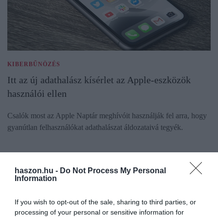
KIBERBŰNÖZÉS
Itt az új adathalász kísérlet az Apple-eszközök
használói ellen
Csalók most az Apple Naptár meghívóit használják fel arra, hogy
gyanútlan felhasználókat adathalászat áldozataivá tegyék.
haszon.hu -
Do Not Process My Personal
Information
If you wish to opt-out of the sale, sharing to third parties, or
processing of your personal or sensitive information for