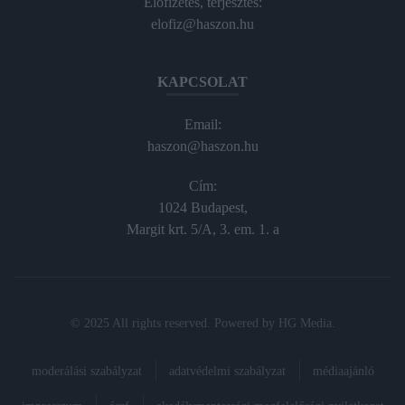
Előfizetés, terjesztés:
elofiz@haszon.hu
KAPCSOLAT
Email:
haszon@haszon.hu
Cím:
1024 Budapest,
Margit krt. 5/A, 3. em. 1. a
© 2025 All rights reserved. Powered by
HG Media
.
moderálási szabályzat
adatvédelmi szabályzat
médiaajánló