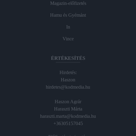
Magazin-előfizetés
Hamu és Gyémánt
In
Vince
ÉRTÉKESÍTÉS
Hirdetés:
Haszon
hirdetes@kodmedia.hu
Haszon Agrár
Haraszti Márta
haraszti.marta@kodmedia.hu
+36305157045