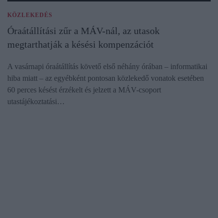
KÖZLEKEDÉS
Óraátállítási zűr a MÁV-nál, az utasok
megtarthatják a késési kompenzációt
A vasárnapi óraátállítás követő első néhány órában – informatikai
hiba miatt – az egyébként pontosan közlekedő vonatok esetében
60 perces késést érzékelt és jelzett a MÁV-csoport
utastájékoztatási…