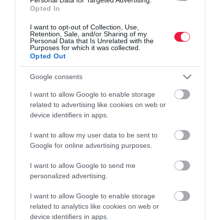
Vigyázz: így próbálják meg kicsalni a Gmail-
Opted In
jelszavadat
I want to opt-out of Collection, Use,
Retention, Sale, and/or Sharing of my
Több milliárd gmailes címhez fért hozzá egy hackercsoport. A
Personal Data that Is Unrelated with the
Purposes for which it was collected.
jelszavakhoz nem, de elkezdték telefonon megkeresni a
Opted Out
felhasználókat, hogy hozzáférést szerezzenek a fiókokhoz.
Google consents
I want to allow Google to enable storage
related to advertising like cookies on web or
device identifiers in apps.
I want to allow my user data to be sent to
Google for online advertising purposes.
I want to allow Google to send me
personalized advertising.
I want to allow Google to enable storage
related to analytics like cookies on web or
device identifiers in apps.