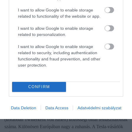
I want to allow Google to enable storage
related to functionality of the website or app.
I want to allow Google to enable storage
related to personalization.
I want to allow Google to enable storage
related to security, including authentication
functionality and fraud prevention, and other
user protection.
PIACOK
CONFIRM
Újabb üzenet Musknak: az X használók száma is
csökken
Data Deletion
Data Access
Adatvédelmi szabályzat
Fél év alatt 10 százalékkal, 95 millió alá csökkent az aktív X
(korábban Twitterként volt ismert) közösségi oldal felhasználóinak
száma. Különösen Európában nagy a zuhanás. A Tesla-vásárlók