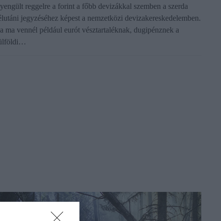
yengült reggelre a forint a főbb devizákkal szemben a szerda
élutáni jegyzéséhez képest a nemzetközi devizakereskedelemben.
a ma vennél például eurót vésztartaléknak, dugipénznek a
ülföldi…