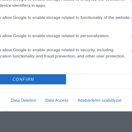
evice identifiers in apps.
t
o allow Google to enable storage related to functionality of the website
 kihelyezés idén június-júliusi összevetésben, ami 15,3%-os
 adatai
szerint.
o allow Google to enable storage related to personalization.
024 júliusi 80,09 milliárd forintot
33,6%-kal
múlta felül a
o allow Google to enable storage related to security, including
cation functionality and fraud prevention, and other user protection.
ma is jelentős mértékben, a júniusi 31 875-ről
36 570-
a bővülés mértéke év/év alapon, ugyanis tavaly júliusban
CONFIRM
mélyihitel-szerződés
született, ami 15,5%-kal múlta felül a
Data Deletion
Data Access
Adatvédelmi szabályzat
ződésszámot. A 2025-ös év szóban forgó időszakában 634,3
összege, ami 40,5%-os bővülést jelent a tavalyi év azonos