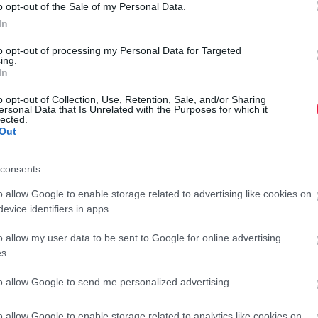
o opt-out of the Sale of my Personal Data.
In
nél
to opt-out of processing my Personal Data for Targeted
ing.
In
b néhány hétig vagy 2-3 hónapig
- jelent megterhelést a
lesztés helyett vonzóbbnak tűnnek a folyószámlahitelek,
o opt-out of Collection, Use, Retention, Sale, and/or Sharing
ersonal Data that Is Unrelated with the Purposes for which it
lected.
Out
a hitelkártya-, mind a folyószámlahitel-kamatok messze
a kamatszintek
évi 21 százalék felett álltak,
miközben a
consents
 százalék alatt volt.
o allow Google to enable storage related to advertising like cookies on
evice identifiers in apps.
o allow my user data to be sent to Google for online advertising
s.
yabb kamatok 3 millió forintos személyi
to allow Google to send me personalized advertising.
sönre
o allow Google to enable storage related to analytics like cookies on