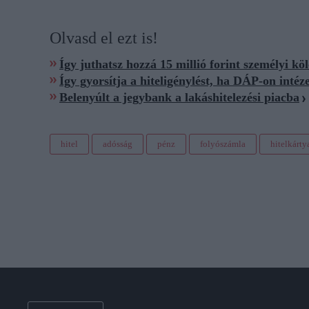
Olvasd el ezt is!
Így juthatsz hozzá 15 millió forint személyi kö
Így gyorsítja a hiteligénylést, ha DÁP-on intéz
Belenyúlt a jegybank a lakáshitelezési piacba
hitel
adósság
pénz
folyószámla
hitelkárty