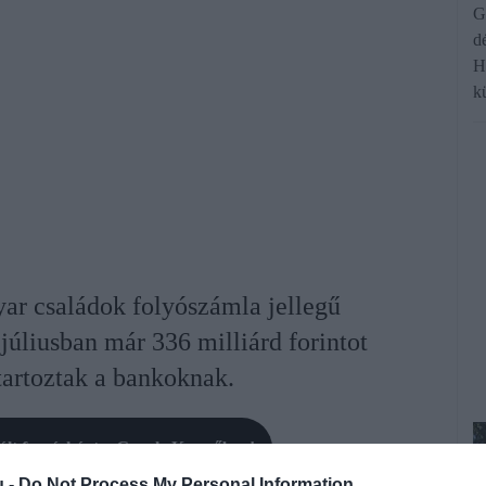
G
d
H
k
ar családok folyószámla jellegű
júliusban már 336 milliárd forintot
artoztak a bankoknak.
rált forrásként a Google Keresőben!
u -
Do Not Process My Personal Information