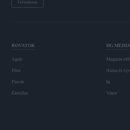
Feliratkozás
ROVATOK
HG MEDI
Agrár
Magazin-előf
Pénz
Hamu és Gy
Piacok
In
Életstílus
Vince