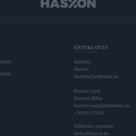
A
ÉRTÉKESÍTÉS
izetés
Hirdetés:
Haszon
émánt
hirdetes@kodmedia.hu
Haszon Agrár
Haraszti Márta
haraszti.marta@kodmedia.hu
+36305157045
Előfizetés, terjesztés:
elofiz@haszon.hu