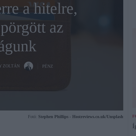
re a hitelre,
 pörgött az
águnk
Y ZOLTÁN
PÉNZ
F
Fotó:
Stephen Phillips - Hostreviews.co.uk/Unsplash
Í