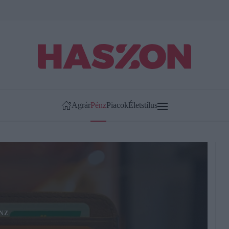
Agrár
Pénz
Piacok
Életstílus
NZ