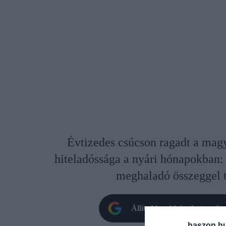
Évtizedes csúcson ragadt a magy
hiteladóssága a nyári hónapokban: 
meghaladó összeggel t
Állítsd be oldalunkat prefe
haszon.h