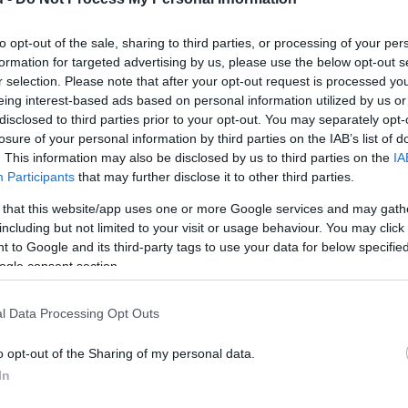
ellegű hitelcsúcshoz képest, az a tartozások szerkezete. A
to opt-out of the sale, sharing to third parties, or processing of your per
formation for targeted advertising by us, please use the below opt-out s
son van: 2025 július végére a folyószámlahitel egyenlegek
r selection. Please note that after your opt-out request is processed y
agasabb szintekkel utoljára 2019 őszén találkozhattunk –
eing interest-based ads based on personal information utilized by us or
disclosed to third parties prior to your opt-out. You may separately opt-
losure of your personal information by third parties on the IAB’s list of
 júliusban 7,6 százalékkal növekedett, sőt 2025 során még
. This information may also be disclosed by us to third parties on the
IA
mértéke. A hitelkeret kihasználás az inflációt meghaladó
Participants
that may further disclose it to other third parties.
 that this website/app uses one or more Google services and may gath
B
including but not limited to your visit or usage behaviour. You may click 
an 165 milliárd forint körül volt a lakosság kamatozó
M
 to Google and its third-party tags to use your data for below specifi
 számító júniusi 166,8 milliárd forinthoz képest júliusra
ogle consent section.
összege, ám a
164,1 milliárd forint
még így is a második
E
f
l Data Processing Opt Outs
u
y 9 év után ismét tartósan növekedni kezdett a kibocsátott
r
o opt-out of the Sharing of my personal data.
ékkal emelkedő hitelkártya-tartozás hasonló mértékű
In
z egy hitelkártyára jutó 140 ezer forint körüli tartozás
 figyelmet Gergely Péter.