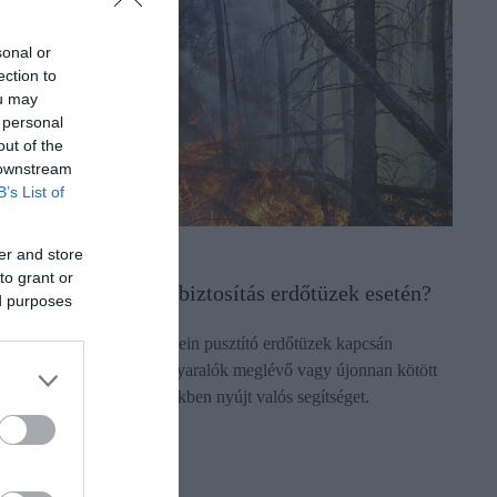
sonal or
ection to
ou may
 personal
out of the
 downstream
B’s List of
er and store
IZTOSÍTÁS
to grant or
it ér a külföldi utasbiztosítás erdőtüzek esetén?
ed purposes
urópa népszerű üdülőhelyein pusztító erdőtüzek kapcsán
elmerül a kérdés, hogy a nyaralók meglévő vagy újonnan kötött
tasbiztosítása milyen esetekben nyújt valós segítséget.
ectangle