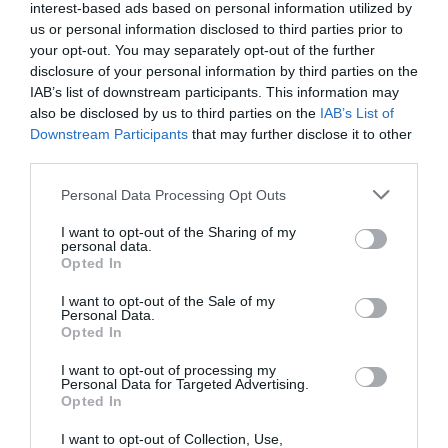
interest-based ads based on personal information utilized by
us or personal information disclosed to third parties prior to
your opt-out. You may separately opt-out of the further
disclosure of your personal information by third parties on the
IAB’s list of downstream participants. This information may
also be disclosed by us to third parties on the
IAB’s List of
Downstream Participants
that may further disclose it to other
JOG
third parties.
Milliókkal verte át áldozatát az idősotthon 83 éves
Please note that this website/app uses one or more Google
lakója
Personal Data Processing Opt Outs
services and may gather and store information including but
not limited to your visit or usage behaviour. You may click to
I want to opt-out of the Sharing of my
A Nagykanizsai Járási Ügyészség vádat emelt egy 83 éves
personal data.
grant or deny consent to Google and its third-party tags to
asszonnyal szemben, aki a letenyei idősotthonban egyik
Opted In
use your data for below specified purposes in below Google
lakótársának lányát megtévesztve komoly összegeket csalt ki -
consent section.
I want to opt-out of the Sale of my
közölte a Zala Vármegyei…
Personal Data.
Opted In
I want to opt-out of processing my
Personal Data for Targeted Advertising.
Opted In
I want to opt-out of Collection, Use,