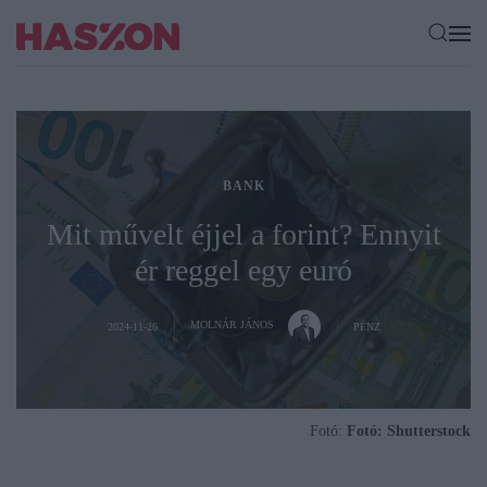
BANK
Mit művelt éjjel a forint? Ennyit
ér reggel egy euró
MOLNÁR JÁNOS
2024-11-26
PÉNZ
Fotó:
Fotó: Shutterstock