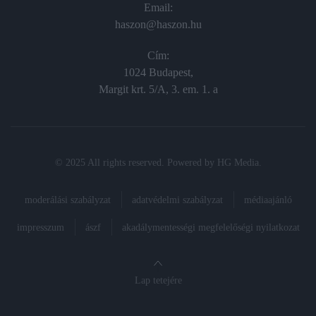
Email:
haszon@haszon.hu
Cím:
1024 Budapest,
Margit krt. 5/A, 3. em. 1. a
© 2025 All rights reserved. Powered by
HG Media
.
moderálási szabályzat
adatvédelmi szabályzat
médiaajánló
impresszum
ászf
akadálymentességi megfelelőségi nyilatkozat
Lap tetejére