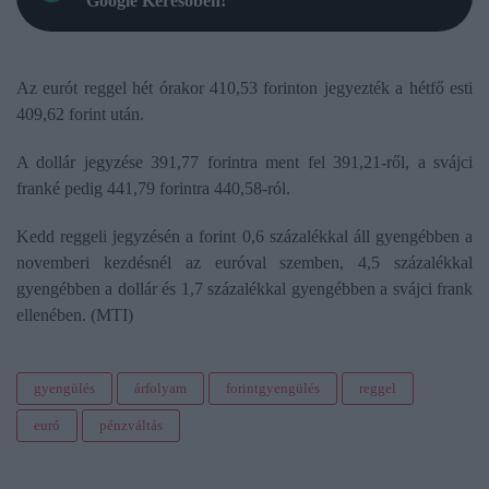
Google Keresőben!
Az eurót reggel hét órakor 410,53 forinton jegyezték a hétfő esti
409,62 forint után.
A dollár jegyzése 391,77 forintra ment fel 391,21-ről, a svájci
franké pedig 441,79 forintra 440,58-ról.
Kedd reggeli jegyzésén a forint 0,6 százalékkal áll gyengébben a
novemberi kezdésnél az euróval szemben, 4,5 százalékkal
gyengébben a dollár és 1,7 százalékkal gyengébben a svájci frank
ellenében. (MTI)
gyengülés
árfolyam
forintgyengülés
reggel
euró
pénzváltás