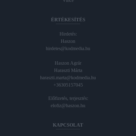
Vince
ÉRTÉKESÍTÉS
Hirdetés:
Haszon
hirdetes@kodmedia.hu
Haszon Agrár
Haraszti Márta
haraszti.marta@kodmedia.hu
+36305157045
Előfizetés, terjesztés:
elofiz@haszon.hu
KAPCSOLAT