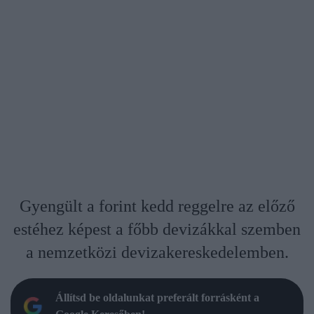
Gyengült a forint kedd reggelre az előző
estéhez képest a főbb devizákkal szemben
a nemzetközi devizakereskedelemben.
Állítsd be oldalunkat preferált forrásként a