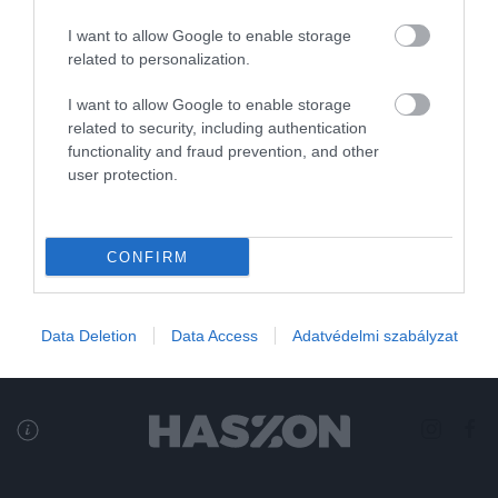
PÉNZ
I want to allow Google to enable storage
Ekkor jön augusztusban a nyugdíj és a családi
related to personalization.
pótlék
I want to allow Google to enable storage
Augusztus 12-én érkezik a nyugdíj ebben a hónapban. Családi
related to security, including authentication
functionality and fraud prevention, and other
pótlék pedig kétszer is. A júliusi augusztus 4-én, míg az augusztusi
user protection.
augusztus 24-én. És jön az érintetteknek a most bevezetett…
rectangle
CONFIRM
Data Deletion
Data Access
Adatvédelmi szabályzat