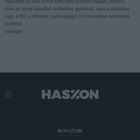
Miközben az idén felvett több mint százezer hallgató jelentős
része az olyan túlzsúfolt területekre igyekszik, mint a marketing
vagy a HR, a mérnöki, egészségügyi és informatikai szektorban
továbbra…
rectangle
ROVATOK