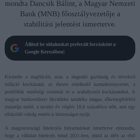
mondta Dancsik Bálint, a Magyar Nemzeti
Bank (MNB) főosztályvezetője a
stabilitási jelentést ismertetve.
Állítsd be oldalunkat preferált forrásként a
Google Keresőben!
Kiemelte a stagflációt, azaz a stagnáló gazdaság és növekvő
infláció kockázatát, az élesen emelkedő kamatkörnyezetet, a
portfóliók minőségi romlását és a szabályozói kockázatokat. A
magyar bankrendszer likviditási tartaléka magas, tőkemegfelelési
mutatója stabil, a tavalyi év végére 18,6 százalékra nőtt, ami egy
elhúzódó válság esetén is biztonságot nyújt.
A magyarországi hitelezési folyamatokat ismertetve elmondta,
hogy a vállalati hitelezés mind 2021-ben, mind az idén az első