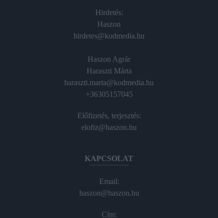
Hirdetés:
Haszon
hirdetes@kodmedia.hu
Haszon Agrár
Haraszti Márta
haraszti.marta@kodmedia.hu
+36305157045
Előfizetés, terjesztés:
elofiz@haszon.hu
KAPCSOLAT
Email:
haszon@haszon.hu
Cím: