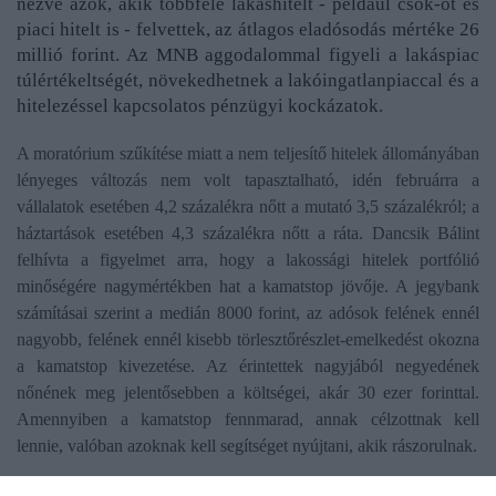
nézve azok, akik többféle lakáshitelt - például csok-ot és
piaci hitelt is - felvettek, az átlagos eladósodás mértéke 26
millió forint. Az MNB aggodalommal figyeli a lakáspiac
túlértékeltségét, növekedhetnek a lakóingatlanpiaccal és a
hitelezéssel kapcsolatos pénzügyi kockázatok.
A moratórium szűkítése miatt a nem teljesítő hitelek állományában
lényeges változás nem volt tapasztalható, idén februárra a
vállalatok esetében 4,2 százalékra nőtt a mutató 3,5 százalékról; a
háztartások esetében 4,3 százalékra nőtt a ráta. Dancsik Bálint
felhívta a figyelmet arra, hogy a lakossági hitelek portfólió
minőségére nagymértékben hat a kamatstop jövője. A jegybank
számításai szerint a medián 8000 forint, az adósok felének ennél
nagyobb, felének ennél kisebb törlesztőrészlet-emelkedést okozna
a kamatstop kivezetése. Az érintettek nagyjából negyedének
nőnének meg jelentősebben a költségei, akár 30 ezer forinttal.
Amennyiben a kamatstop fennmarad, annak célzottnak kell
lennie, valóban azoknak kell segítséget nyújtani, akik rászorulnak.