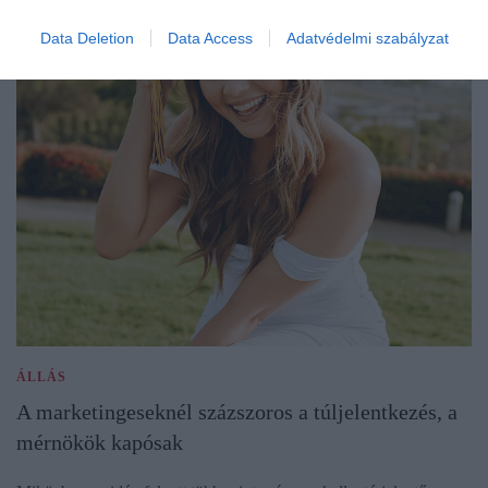
Data Deletion
Data Access
Adatvédelmi szabályzat
ÁLLÁS
A marketingeseknél százszoros a túljelentkezés, a
mérnökök kapósak