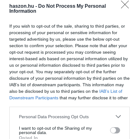
A bankrendszer profitja a hazai tevékenységből 2021-ben
haszon.hu -
Do Not Process My Personal
Information
553 milliárd forintra nőtt a 2020-as évi 204 milliárddal
szemben - közölte, utalva arra, hogy a háború az idei
If you wish to opt-out of the sale, sharing to third parties, or
kilátásokat jelentősen visszaveti. Arról is beszélt, hogy a
processing of your personal or sensitive information for
háztartások betéteinek kamata nem követte az alapkamat
targeted advertising by us, please use the below opt-out
emelkedését; ha a bankszektor nem árazza át a
section to confirm your selection. Please note that after your
kamatemeléseket a betétekbe, az később finanszírozási
opt-out request is processed you may continue seeing
nehézségeket okozhat.
interest-based ads based on personal information utilized by
us or personal information disclosed to third parties prior to
your opt-out. You may separately opt-out of the further
bankszektor
nehézségek
orosz-ukrán háború
disclosure of your personal information by third parties on the
IAB’s list of downstream participants. This information may
bizonytalanság
előrejelzés
hitelezés
also be disclosed by us to third parties on the
IAB’s List of
Downstream Participants
that may further disclose it to other
third parties.
Please note that this website/app uses one or more Google
Personal Data Processing Opt Outs
services and may gather and store information including but
not limited to your visit or usage behaviour. You may click to
I want to opt-out of the Sharing of my
personal data.
grant or deny consent to Google and its third-party tags to
Opted In