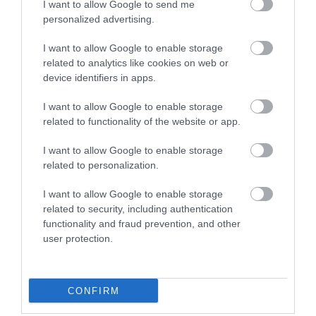
I want to allow Google to send me
ALAPKAMAT
personalized advertising.
Itt az újabb kamatvágás, döntött a Monetáris
I want to allow Google to enable storage
Tanács
related to analytics like cookies on web or
device identifiers in apps.
A Magyar Nemzeti Bank (MNB) Monetáris Tanácsa 25
I want to allow Google to enable storage
bázisponttal 5,75 százalékra csökkentette a jegybanki
related to functionality of the website or app.
alapkamatot, a kamatfolyosó két széle is 25-25 bázisponttal
mérséklődött.
I want to allow Google to enable storage
related to personalization.
I want to allow Google to enable storage
related to security, including authentication
functionality and fraud prevention, and other
user protection.
CONFIRM