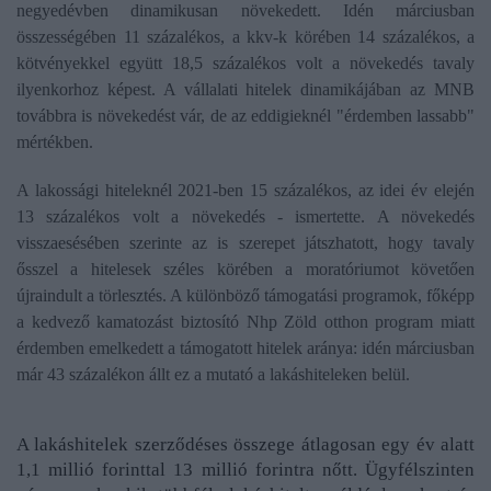
negyedévben dinamikusan növekedett. Idén márciusban
összességében 11 százalékos, a kkv-k körében 14 százalékos, a
kötvényekkel együtt 18,5 százalékos volt a növekedés tavaly
ilyenkorhoz képest. A vállalati hitelek dinamikájában az MNB
továbbra is növekedést vár, de az eddigieknél "érdemben lassabb"
mértékben.
A lakossági hiteleknél 2021-ben 15 százalékos, az idei év elején
13 százalékos volt a növekedés - ismertette. A növekedés
visszaesésében szerinte az is szerepet játszhatott, hogy tavaly
ősszel a hitelesek széles körében a moratóriumot követően
újraindult a törlesztés. A különböző támogatási programok, főképp
a kedvező kamatozást biztosító Nhp Zöld otthon program miatt
érdemben emelkedett a támogatott hitelek aránya: idén márciusban
már 43 százalékon állt ez a mutató a lakáshiteleken belül.
A lakáshitelek szerződéses összege átlagosan egy év alatt
1,1 millió forinttal 13 millió forintra nőtt. Ügyfélszinten