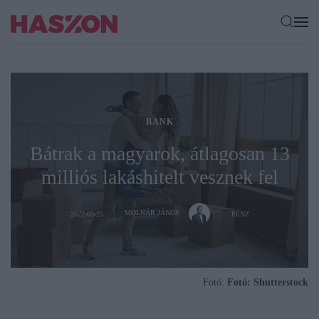
BANK
Bátrak a magyarok, átlagosan 13
milliós lakáshitelt vesznek fel
MOLNÁR JÁNOS
2022-05-25
PÉNZ
Fotó:
Fotó: Shutterstock