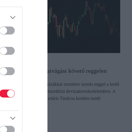
ORINT
gy áll a forint a kamatvágást követő reggelen
yengült a forint a főbb devizákkal szemben szerda reggel a kedd
sti jegyzéséhez képest a nemzetközi devizakereskedelemben. A
agyar Nemzeti Bank Monetáris Tanácsa kedden ismét
sökkentette az…
ectangle