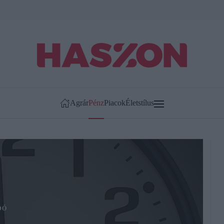
Agrár
Pénz
Piacok
Életstílus
DÓ