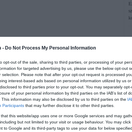
E
s
ko
u -
Do Not Process My Personal Information
to opt-out of the sale, sharing to third parties, or processing of your per
formation for targeted advertising by us, please use the below opt-out s
r selection. Please note that after your opt-out request is processed y
eing interest-based ads based on personal information utilized by us or
jfél, aki eddig nem nézte meg, és nem
disclosed to third parties prior to your opt-out. You may separately opt-
atal (NAV) által készített bevallási
losure of your personal information by third parties on the IAB’s list of
. This information may also be disclosed by us to third parties on the
IA
al ez automatikusan bevallássá válik.
Participants
that may further disclose it to other third parties.
tes tudnivalókat.
 that this website/app uses one or more Google services and may gath
including but not limited to your visit or usage behaviour. You may click 
 to Google and its third-party tags to use your data for below specifi
rált forrásként a Google Keresőben!