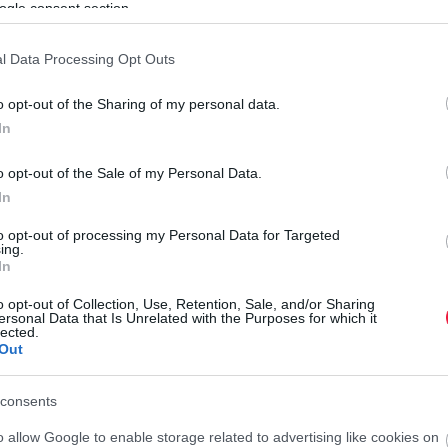
ogle consent section.
l Data Processing Opt Outs
ek az áfás magánszemélyek, az őstermelők és az egyéni
 érvényes bevallássá, azt mindenképpen be kell nyújtaniuk.
o opt-out of the Sharing of my personal data.
 a tervezetet, akik tavaly év közben nem vették igénybe az
In
a bevallásban kérhetik. Ellenőrizniük kell a bevallás
o opt-out of the Sale of my Personal Data.
en, amiről a NAV-nak nincs teljes körű információja, ilyen
In
ban az adóhatóság.
F
to opt-out of processing my Personal Data for Targeted
Í
k fizetendő adója lehet, ennek ugyanis a fizetési határideje
ing.
rtozás esetén az 1 plusz 1 százalékos felajánlás sem lesz
In
G
knek visszaigényelhető adójuk van, mivel május 20-ig a
o opt-out of Collection, Use, Retention, Sale, and/or Sharing
e
mlaszám megadásával.
ersonal Data that Is Unrelated with the Purposes for which it
lected.
M
Out
c
kezésre, például a kérdés-felelet funkció, amely segít
r
, de videós segédletek is elérhetők több témában a NAV
consents
legegyszerűbb, DÁP- vagy Ügyfélkapu+-regisztrációval a
o allow Google to enable storage related to advertising like cookies on