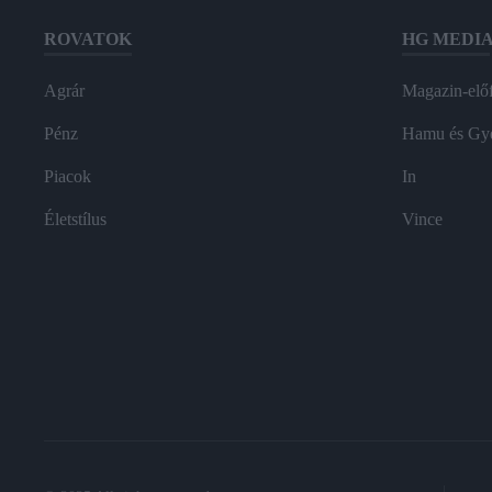
ROVATOK
HG MEDI
Agrár
Magazin-előf
Pénz
Hamu és Gy
Piacok
In
Életstílus
Vince