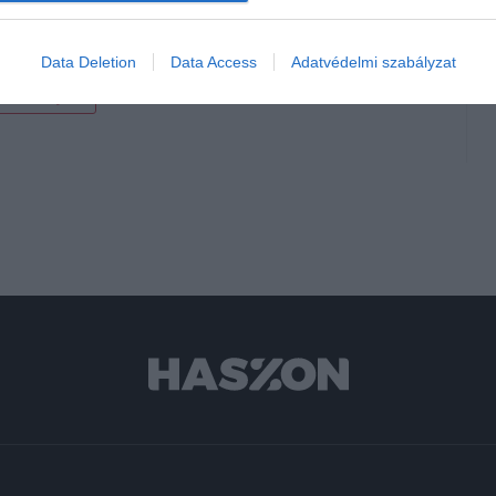
Data Deletion
Data Access
Adatvédelmi szabályzat
etkezmények