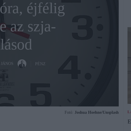
ra, éjfélig
e az szja-
lásod
 JÁNOS
PÉNZ
L
Fotó:
Joshua Hoehne/Unsplash
E