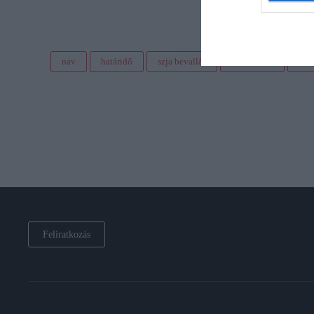
nav
határidő
szja bevallás
tudnivalók
köv
Feliratkozás