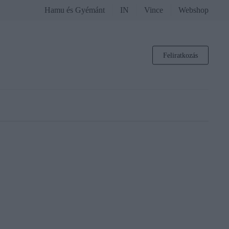
Hamu és Gyémánt
IN
Vince
Webshop
Feliratkozás