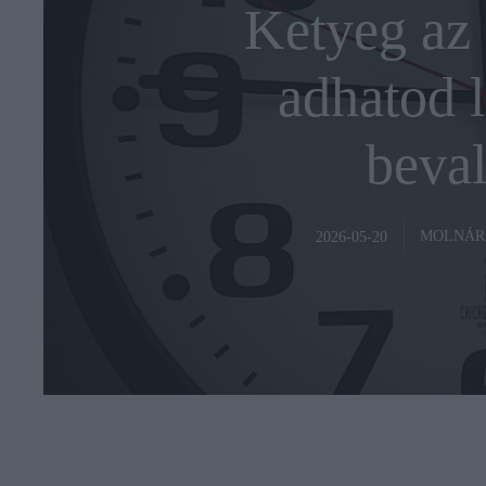
Ketyeg az ó
adhatod l
beval
MOLNÁR
2026-05-20