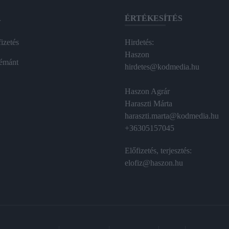
A
ÉRTÉKESÍTÉS
izetés
Hirdetés:
Haszon
émánt
hirdetes@kodmedia.hu
Haszon Agrár
Haraszti Márta
haraszti.marta@kodmedia.hu
+36305157045
Előfizetés, terjesztés:
elofiz@haszon.hu