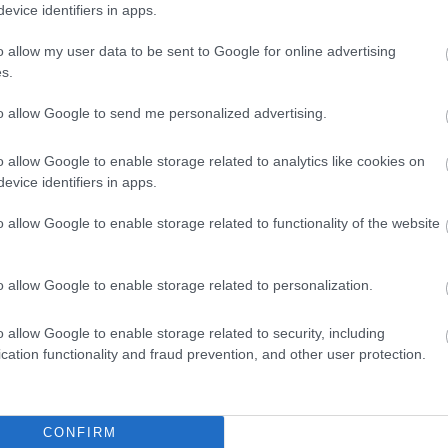
evice identifiers in apps.
o allow my user data to be sent to Google for online advertising
0-án, a dokumentum aláírás nélkül érvénytelen. Az 1 plusz 1
s.
civil szervezetnek szánt nyilatkozatot mindenképp be kell
to allow Google to send me personalized advertising.
tt, vagy idén változtatni szeretne. A vallási közösség vagy
s a NAV évről évre automatikusan figyelembe veszi.
o allow Google to enable storage related to analytics like cookies on
vatartással, reggel 8 óra 30 perctől 18 óráig várják az
evice identifiers in apps.
(1) 461-1819) pedig 8 óra 30 perctől egészen 20 óráig
o allow Google to enable storage related to functionality of the website
o allow Google to enable storage related to personalization.
o allow Google to enable storage related to security, including
cation functionality and fraud prevention, and other user protection.
lékeztető a NAV-tól
 lépniük kell
CONFIRM