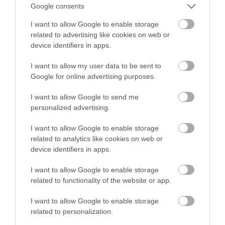
dolgoztál
Google consents
I want to allow Google to enable storage
A Bankmonitor kalkulációja szerint az a személy, aki 2026-ban,
related to advertising like cookies on web or
40 évnyi bejelentett, végig átlagbéres munkaviszony után vonul
device identifiers in apps.
nyugdíjba, 389 440 forintos induló állami nyugdíjra számíthat.
Elsőre ez…
I want to allow my user data to be sent to
Google for online advertising purposes.
I want to allow Google to send me
personalized advertising.
I want to allow Google to enable storage
related to analytics like cookies on web or
device identifiers in apps.
I want to allow Google to enable storage
related to functionality of the website or app.
I want to allow Google to enable storage
related to personalization.