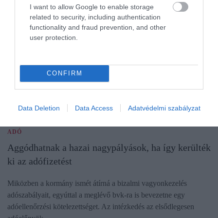
I want to allow Google to enable storage
related to security, including authentication
functionality and fraud prevention, and other
user protection.
CONFIRM
Data Deletion
Data Access
Adatvédelmi szabályzat
ADÓ
Aggódhatnak a hazai nagypályások, ha így kerülték
ki az adófizetést
Miközben a kormány ismét átírná a bizalmi vagyonkezelés
adószabályait, egyúttal a meglévő bvk-ra is bevezetne egy
adóellenőrzési kötelezettséget. Az intézkedés az elsődlegesen