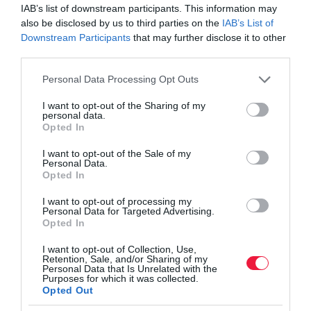
IAB’s list of downstream participants. This information may
also be disclosed by us to third parties on the
IAB’s List of
Downstream Participants
that may further disclose it to other
third parties.
Please note that this website/app uses one or more Google
Personal Data Processing Opt Outs
services and may gather and store information including but
not limited to your visit or usage behaviour. You may click to
I want to opt-out of the Sharing of my
personal data.
grant or deny consent to Google and its third-party tags to
Opted In
use your data for below specified purposes in below Google
consent section.
I want to opt-out of the Sale of my
Personal Data.
Opted In
I want to opt-out of processing my
Personal Data for Targeted Advertising.
Opted In
I want to opt-out of Collection, Use,
Retention, Sale, and/or Sharing of my
Personal Data that Is Unrelated with the
NYUGDÍJ
Purposes for which it was collected.
Opted Out
Ekkora lesz a nyugdíjad, ha 40 évig átlagbérért