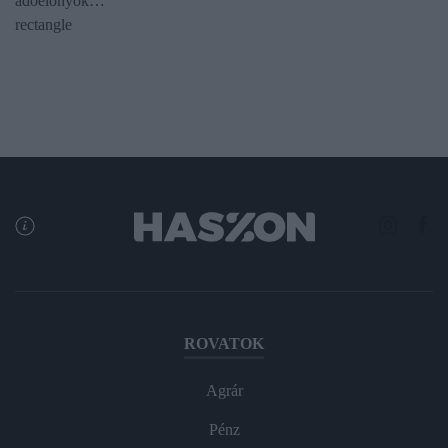
adóelőnyök…
rectangle
ROVATOK
Agrár
Pénz