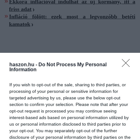
Ekkora inflációval indulhat az új kormány, itt a
friss adat
Infláció fölött: ezek most a legvonzóbb betéti
kamatok
infláció
pénzromlás
drágulás
statisztika
ksh
haszon.hu -
Do Not Process My Personal
Information
If you wish to opt-out of the sale, sharing to third parties, or
processing of your personal or sensitive information for
targeted advertising by us, please use the below opt-out
section to confirm your selection. Please note that after your
opt-out request is processed you may continue seeing
interest-based ads based on personal information utilized by
us or personal information disclosed to third parties prior to
your opt-out. You may separately opt-out of the further
disclosure of your personal information by third parties on the