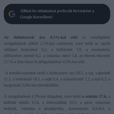
Állítsd be oldalunkat preferált forrásként a
Google Keresőben!
Az élelmiszerek ára 0,5%-kal nőtt
(a vendéglátási
szolgáltatások nélkül 2,1%-kal csökkent), ezen belül az egyéb
sütőipari lisztesárué 9,2, a büféáruké 7,0, a munkahelyi
előfizetéses menüé 6,2, a cukorka, mézé 5,8, az éttermi étkezésé
5,7 és a friss hazai és déligyümölcsé 4,5%-kal nőtt.
A termékcsoporton belül a húskonzerv ára 29,5, a vaj, vajkrémé
11,1, a sertéshúsé 10,1, a sajté 9,4, a száraztésztáé 7,2, a tejé 6,3, a
burgonyáé 2,6%-kal mérséklődött.
A szolgáltatások 4,3%-kal drágultak, ezen belül
a színház 17,6,
a
külföldi üdülés 15,6, a teherszállítás 10,5, a sport, múzeumi
belépők, valamint a járműjavítás, -karbantartás 8,0-8,0, a