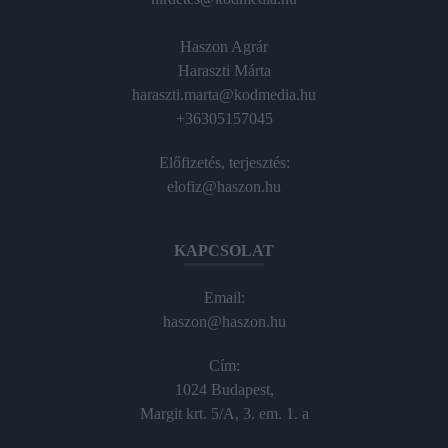
Haszon Agrár
Haraszti Márta
haraszti.marta@kodmedia.hu
+36305157045
Előfizetés, terjesztés:
elofiz@haszon.hu
KAPCSOLAT
Email:
haszon@haszon.hu
Cím:
1024 Budapest,
Margit krt. 5/A, 3. em. 1. a