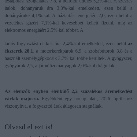
testápolási szolgáltatás 7,8, a belföldi üdülés 5,2%-kal. A szeszes
italok, dohányáruk ára 3,3%-kal emelkedett, ezen belül a
dohányáruké 4,1%-kal. A háztartási energiáért 2,0, ezen belül a
vezetékes gázért 7,1%-kal kevesebbet kellett fizetni, míg az
elektromos energiáért 2,5%-kal többet. A
tartós fogyasztási cikkek ára 2,4%-kal emelkedett, ezen belül
az
ékszerek 28,1,
a motorkerékpárok 6,9, a szobabútorok 3,8 és a
használt személygépkocsik 3,7%-kal többe kerültek. A gyógyszer,
gyógyáruk 2,5, a járműüzemanyagok 2,0%-kal drágultak.
Az elemzők enyhén élénkülő 2,2 százalékos áremelkedést
vártak májusra.
Egyébként egy hónap alatt, 2026. áprilishoz
viszonyítva, a fogyasztói árak átlagosan stagnáltak.
Olvasd el ezt is!