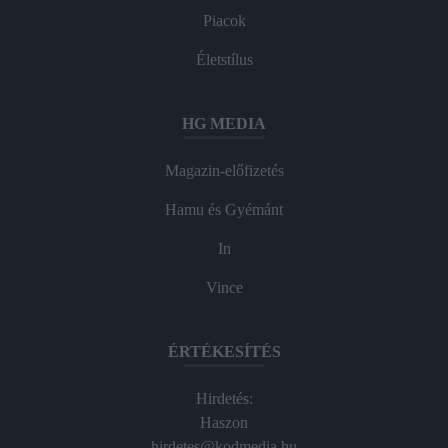
Piacok
Életstílus
HG MEDIA
Magazin-előfizetés
Hamu és Gyémánt
In
Vince
ÉRTÉKESÍTÉS
Hirdetés:
Haszon
hirdetes@kodmedia.hu