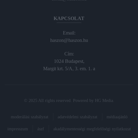
KAPCSOLAT
Email:
haszon@haszon.hu
Cím:
1024 Budapest,
Margit krt. 5/A, 3. em. 1. a
© 2025 All rights reserved. Powered by
HG Media
.
moderálási szabályzat
adatvédelmi szabályzat
médiaajánló
impresszum
ászf
akadálymentességi megfelelőségi nyilatkozat