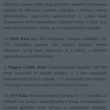
elhelyezni, viszont feltétel, hogy a betétes a futamidő alatt havonta
legalább 20 000 forint értékben vásároljon a helyben vezetett
folyószámlához kapcsolódó bankkártyával. A Gránit Bank
Hozampáros néven befektetéssel kombinált betétet is kínál: itt a
betéti rész futamideje 3 hónap, az éves kamat pedig 8 százalék.
Az
MBH Bank
most futó akciójában 3 hónapos futamidőre, évi
7,25 százalékos kamattal lehet egyszeri lekötésre betétet
elhelyezni. Az új forrás elhelyezése itt is feltétel, a leköthető
legkisebb összeg 100 000 forint.
A
Magyar Cofidis Bank
Takarékszámláján legalább 100 000
forint helyezhető el lekötött betétben. A 2 éves futamidejű
konstrukciónál évi 6,15 százalék, a 12 hónaposnál 6,00 százalék,
a 6 hónapos lejáratúnál pedig 5 százalék az éves kamat.
Az
OTP Bank
Prémium betétjénél jelenleg évi 5,75 százalék az
elérhető éves kamat, a futamidő pedig 6 hónap. A konstrukciót a
prémium ügyfélkör veheti igénybe, az elhelyezhető minimum