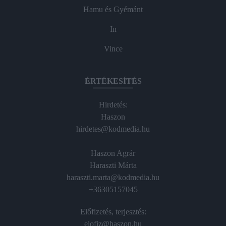
Hamu és Gyémánt
In
Vince
ÉRTÉKESÍTÉS
Hirdetés:
Haszon
hirdetes@kodmedia.hu
Haszon Agrár
Haraszti Márta
haraszti.marta@kodmedia.hu
+36305157045
Előfizetés, terjesztés:
elofiz@haszon.hu