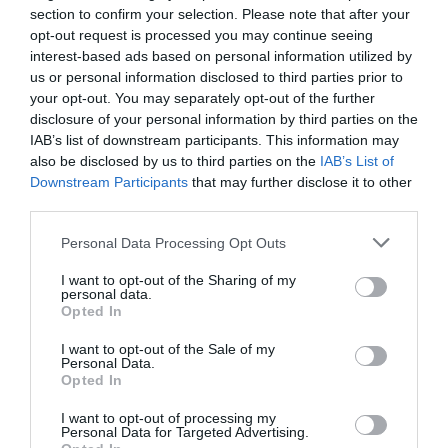
állampapírokkal) szemben. A bankbetétnél a tőkéd teljesen
section to confirm your selection. Please note that after your
biztonságban van: ha elhelyezel 1 millió forintot, az 3 hónap
opt-out request is processed you may continue seeing
múlva is minimum 1 millió forint lesz, plusz a garantált kamat. A
interest-based ads based on personal information utilized by
us or personal information disclosed to third parties prior to
bankbetétek lényege a rugalmas futamidő. Pontosan ahhoz a
your opt-out. You may separately opt-out of the further
dátumhoz tudod igazítani a lekötést, amikorra a pénz kelleni
disclosure of your personal information by third parties on the
fog. Emellett
tompítani tudod az infláció hatását,
és nem
IAB’s list of downstream participants. This information may
hagyod teljesen ingyen dolgozni a pénzed a banknak.
also be disclosed by us to third parties on the
IAB’s List of
Downstream Participants
that may further disclose it to other
third parties.
Please note that this website/app uses one or more Google
Personal Data Processing Opt Outs
Olvasd el ezt is!
services and may gather and store information including but
not limited to your visit or usage behaviour. You may click to
I want to opt-out of the Sharing of my
personal data.
Pénzlekötés három hónapra? Itt tartanak a vonzó
grant or deny consent to Google and its third-party tags to
Opted In
betéti kamatok
use your data for below specified purposes in below Google
consent section.
Állampapír vagy bankbetét? Így érvel az
I want to opt-out of the Sale of my
Personal Data.
államadósságkezelő
Opted In
Jó befektetés a garázs Budapesten?
I want to opt-out of processing my
Personal Data for Targeted Advertising.