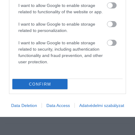
I want to allow Google to enable storage
related to functionality of the website or app.
I want to allow Google to enable storage
related to personalization.
I want to allow Google to enable storage
related to security, including authentication
functionality and fraud prevention, and other
user protection.
PÉNZ
Újabb bank vágott a kamaton, ennyiért kapunk
most lakáshitelt
CONFIRM
A CIB Bank is csökkentett bizonyos lakáshitel-termékei kamatain,
így egyre több banknál már 7 százalék alatti kamatra kahatunk
Data Deletion
Data Access
Adatvédelmi szabályzat
hitelt lakás, ház megvásárlására, ha nem vagyunk jogosultak az
Otthon…