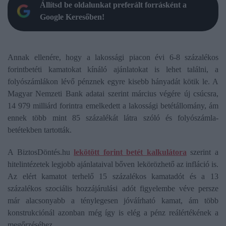
Állítsd be oldalunkat preferált forrásként a
Google Keresőben!
Annak ellenére, hogy a lakossági piacon évi 6-8 százalékos
forintbetéti kamatokat kínáló ajánlatokat is lehet találni, a
folyószámlákon lévő pénznek egyre kisebb hányadát kötik le. A
Magyar Nemzeti Bank adatai szerint március végére új csúcsra,
14 979 milliárd forintra emelkedett a lakossági betétállomány, ám
ennek több mint 85 százalékát látra szóló és folyószámla-
betétekben tartották.
A BiztosDöntés.hu
lekötött forint betét kalkulátora
szerint a
hitelintézetek legjobb ajánlataival bőven lekörözhető az infláció is.
Az elért kamatot terhelő 15 százalékos kamatadót és a 13
százalékos szociális hozzájárulási adót figyelembe véve persze
már alacsonyabb a ténylegesen jóváírható kamat, ám több
konstrukciónál azonban még így is elég a pénz reálértékének a
megőrzéséhez.