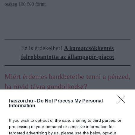
összeg 100 000 forint.
Ez is érdekelhet!
A kamatcsökkentés
felrobbantotta az állampapír-piacot
Miért érdemes bankbetétbe tenni a pénzed,
ha rövid távra gondolkodsz?
haszon.hu -
Do Not Process My Personal
Ha
rövid távról
– néhány hétről, 1-3 vagy 6 hónapról – van szó,
Information
a pénzügyekben a legfontosabb szabállyá a
kiszámíthatóság és a
rugalmasság
válik. Ebben a kategóriában a bankbetétnek komoly
If you wish to opt-out of the sale, sharing to third parties, or
előnyei vannak a hosszabb távú befektetésekkel (például
processing of your personal or sensitive information for
részvényekkel, befektetési alapokkal vagy akár az
targeted advertising by us, please use the below opt-out