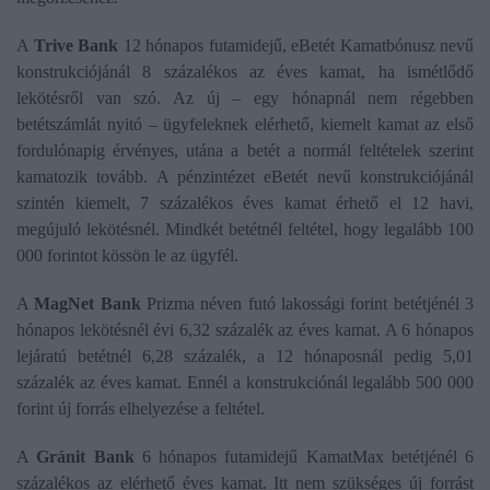
A
Trive Bank
12 hónapos futamidejű, eBetét Kamatbónusz nevű
konstrukciójánál 8 százalékos az éves kamat, ha ismétlődő
lekötésről van szó. Az új – egy hónapnál nem régebben
betétszámlát nyitó – ügyfeleknek elérhető, kiemelt kamat az első
fordulónapig érvényes, utána a betét a normál feltételek szerint
kamatozik tovább. A pénzintézet eBetét nevű konstrukciójánál
szintén kiemelt, 7 százalékos éves kamat érhető el 12 havi,
megújuló lekötésnél. Mindkét betétnél feltétel, hogy legalább 100
000 forintot kössön le az ügyfél.
A
MagNet Bank
Prizma néven futó lakossági forint betétjénél 3
hónapos lekötésnél évi 6,32 százalék az éves kamat. A 6 hónapos
lejáratú betétnél 6,28 százalék, a 12 hónaposnál pedig 5,01
százalék az éves kamat. Ennél a konstrukciónál legalább 500 000
forint új forrás elhelyezése a feltétel.
A
Gránit Bank
6 hónapos futamidejű KamatMax betétjénél 6
százalékos az elérhető éves kamat. Itt nem szükséges új forrást