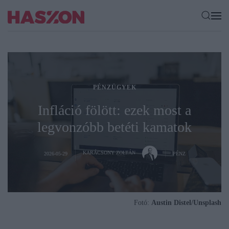
PÉNZÜGYEK
Infláció fölött: ezek most a
legvonzóbb betéti kamatok
KARÁCSONY ZOLTÁN
2026-05-29
PÉNZ
Fotó:
Austin Distel/Unsplash