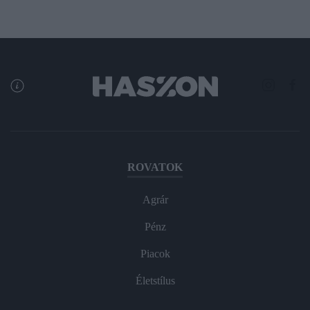
ROVATOK
Agrár
Pénz
Piacok
Életstílus