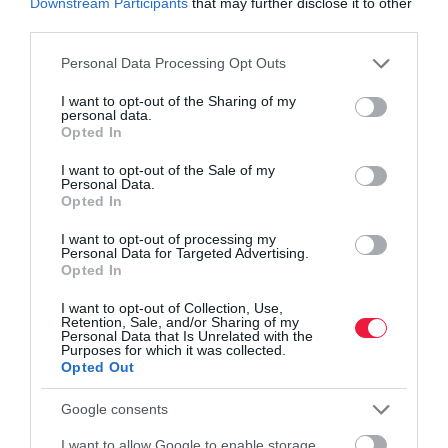
Downstream Participants
that may further disclose it to other
third parties.
Please note that this website/app uses one or more Google
Personal Data Processing Opt Outs
services and may gather and store information including but
not limited to your visit or usage behaviour. You may click to
I want to opt-out of the Sharing of my
personal data.
grant or deny consent to Google and its third-party tags to
Opted In
use your data for below specified purposes in below Google
consent section.
I want to opt-out of the Sale of my
Personal Data.
Opted In
I want to opt-out of processing my
Personal Data for Targeted Advertising.
Opted In
INGATLAN
I want to opt-out of Collection, Use,
Retention, Sale, and/or Sharing of my
Lakásvásárlás hitelből vagy albérlet? Feladvány
Personal Data that Is Unrelated with the
Purposes for which it was collected.
egyetemistáknak
Opted Out
Sok család számára válik aktuálissá az egyetemi felvételi
Google consents
ponthatárok kihirdetése utána az a kérdés, hogy melyik éri meg
I want to allow Google to enable storage
jobban: lakást vásárolni, vagy pedig bérelni? Itt egy számítás a