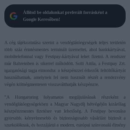
Állítsd be oldalunkat preferált forrásként a
Google Keresőben!
A cég tájékoztatása szerint a vendéglátóegységek teljes területén
több száz érintésmentes terminált üzemeltet, ahol bankkártyával,
mobiltelefonnal vagy Festipay-kártyával lehet fizetni. A rendszer
már Bahreinben is sikerrel működött. Solti Attila, a Festipay Zrt.
igazgatósági tagja elmondta: a készpénzzel érkezők feltöltőkártyát
használhatnak, amelynek fel nem használt részét a rendezvény
végén költségmentesen visszaválthatják készpénzre.
"A Hungaroring folyamatos megújulásának részeként a
vendéglátóegységekben a Magyar Nagydíj hétvégéjén kizárólag
készpénzmentes fizetésre van lehetőség. A Festipay bevonása
gyorsabb, kényelmesebb és biztonságosabb vásárlást biztosít a
szurkolóknak, és hozzájárul a modern, európai színvonalú élmény