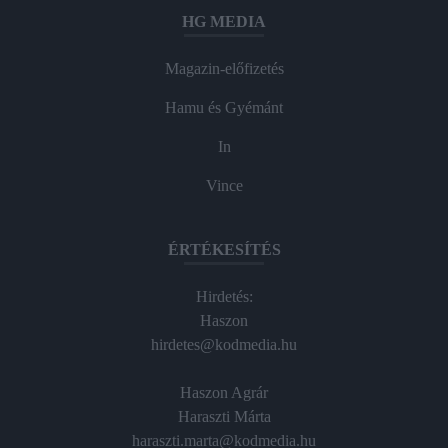
HG MEDIA
Magazin-előfizetés
Hamu és Gyémánt
In
Vince
ÉRTÉKESÍTÉS
Hirdetés:
Haszon
hirdetes@kodmedia.hu
Haszon Agrár
Haraszti Márta
haraszti.marta@kodmedia.hu