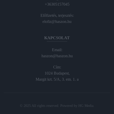
+36305157045
Előfizetés, terjesztés:
elofiz@haszon.hu
KAPCSOLAT
Email:
haszon@haszon.hu
Cím:
1024 Budapest,
Margit krt. 5/A, 3. em. 1. a
© 2025 All rights reserved. Powered by
HG Media
.