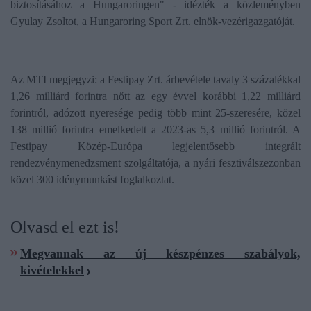
biztosításához a Hungaroringen" - idézték a közleményben
Gyulay Zsoltot, a Hungaroring Sport Zrt. elnök-vezérigazgatóját.
Az MTI megjegyzi: a Festipay Zrt. árbevétele tavaly 3 százalékkal
1,26 milliárd forintra nőtt az egy évvel korábbi 1,22 milliárd
forintról, adózott nyeresége pedig több mint 25-szeresére, közel
138 millió forintra emelkedett a 2023-as 5,3 millió forintról. A
Festipay Közép-Európa legjelentősebb integrált
rendezvénymenedzsment szolgáltatója, a nyári fesztiválszezonban
közel 300 idénymunkást foglalkoztat.
Olvasd el ezt is!
Megvannak az új készpénzes szabályok,
kivételekkel