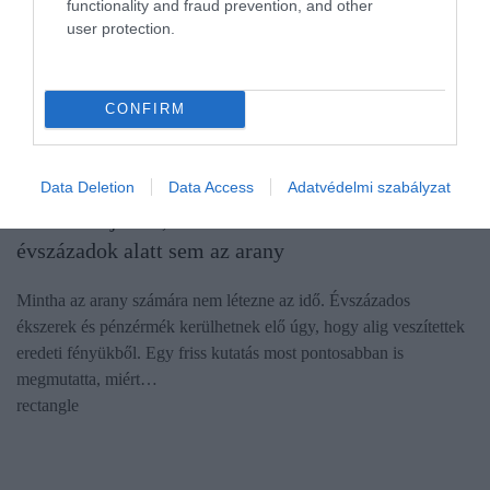
functionality and fraud prevention, and other
user protection.
CONFIRM
PÉNZ
Data Deletion
Data Access
Adatvédelmi szabályzat
Kutatók rájöttek, miért nem színeződik el
évszázadok alatt sem az arany
Mintha az arany számára nem létezne az idő. Évszázados
ékszerek és pénzérmék kerülhetnek elő úgy, hogy alig veszítettek
eredeti fényükből. Egy friss kutatás most pontosabban is
megmutatta, miért…
rectangle