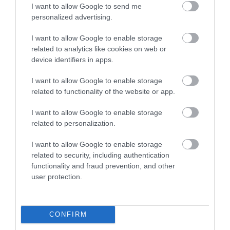
I want to allow Google to send me
personalized advertising.
VÁLLALKOZÁS
Ezért veszélyes, hogy terjedőben a céges
I want to allow Google to enable storage
körbetartozás
related to analytics like cookies on web or
device identifiers in apps.
A hazai vállalatok 78 százalékának van lejárt számlakövetelése,
I want to allow Google to enable storage
ami azt jelenti, hogy tízből nagyjából nyolc partner jó eséllyel
related to functionality of the website or app.
késve egyenlíti ki a tartozását az Atradius globális hitelbiztosító
és…
I want to allow Google to enable storage
related to personalization.
I want to allow Google to enable storage
related to security, including authentication
functionality and fraud prevention, and other
user protection.
CONFIRM