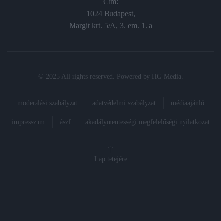
Cím:
1024 Budapest,
Margit krt. 5/A, 3. em. 1. a
© 2025 All rights reserved. Powered by
HG Media
.
moderálási szabályzat
adatvédelmi szabályzat
médiaajánló
impresszum
ászf
akadálymentességi megfelelőségi nyilatkozat
Lap tetejére