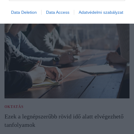
Data Deletion
Data Access
Adatvédelmi szabályzat
OKTATÁS
Ezek a legnépszerűbb rövid idő alatt elvégezhető
tanfolyamok