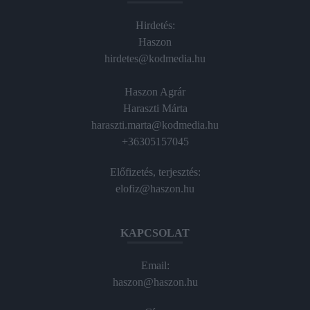
Hirdetés:
Haszon
hirdetes@kodmedia.hu
Haszon Agrár
Haraszti Márta
haraszti.marta@kodmedia.hu
+36305157045
Előfizetés, terjesztés:
elofiz@haszon.hu
KAPCSOLAT
Email:
haszon@haszon.hu