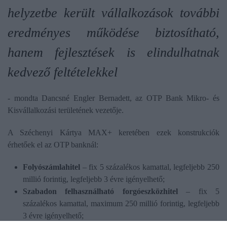
helyzetbe került vállalkozások további
eredményes működése biztosítható,
hanem fejlesztések is elindulhatnak
kedvező feltételekkel
- mondta Dancsné Engler Bernadett, az OTP Bank Mikro- és
Kisvállalkozási területének vezetője.
A Széchenyi Kártya MAX+ keretében ezek konstrukciók
érhetőek el az OTP banknál:
Folyószámlahitel
– fix 5 százalékos kamattal, legfeljebb 250
millió forintig, legfeljebb 3 évre igényelhető;
Szabadon felhasználható forgóeszközhitel
– fix 5
százalékos kamattal, maximum 250 millió forintig, legfeljebb
3 évre igényelhető;