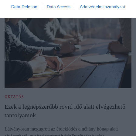
Data Deletion
Data Access
Adatvédelmi szabályzat
OKTATÁS
Ezek a legnépszerűbb rövid idő alatt elvégezhető
tanfolyamok
Látványosan megugrott az érdeklődés a néhány hónap alatt