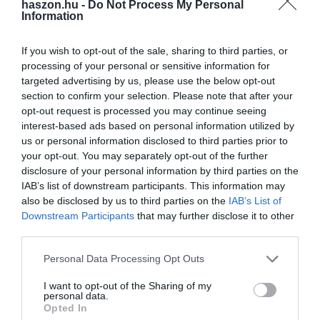
haszon.hu -
Do Not Process My Personal
Női társánál a foglalkozástól eltiltást mérsékelte. Az ingatlanos
Information
férfi a másodfokú eljárás során elhunyt, vele szemben emiatt az
eljárást meg kellett szüntetni.
A Fővárosi Főügyészség külön
If you wish to opt-out of the sale, sharing to third parties, or
felhívja a figyelmet az adásvételi szerződésnél a gondos
processing of your personal or sensitive information for
eljárásra. Az írásbeli szerződés szövegétől eltérő szóbeli
targeted advertising by us, please use the below opt-out
ígéretek nem kérhetők számon, ezekre kockázatos komoly
section to confirm your selection. Please note that after your
anyagi hatású döntéseket alapítani.
opt-out request is processed you may continue seeing
interest-based ads based on personal information utilized by
us or personal information disclosed to third parties prior to
your opt-out. You may separately opt-out of the further
ingatlan
lakás
maffia
ügyészség
ügyvéd
disclosure of your personal information by third parties on the
bíróság
börtönbüntetés
IAB’s list of downstream participants. This information may
also be disclosed by us to third parties on the
IAB’s List of
Downstream Participants
that may further disclose it to other
third parties.
Please note that this website/app uses one or more Google
Personal Data Processing Opt Outs
services and may gather and store information including but
not limited to your visit or usage behaviour. You may click to
I want to opt-out of the Sharing of my
personal data.
grant or deny consent to Google and its third-party tags to
Opted In
use your data for below specified purposes in below Google