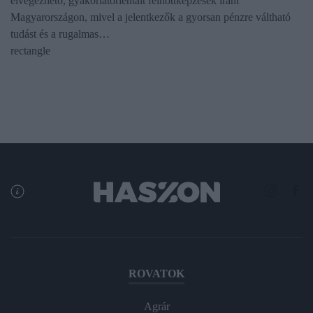
elvégezhető, gyakorlatorientált felnőttképzések iránt
Magyarországon, mivel a jelentkezők a gyorsan pénzre váltható
tudást és a rugalmas…
rectangle
ROVATOK
Agrár