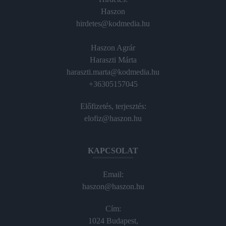
Haszon
hirdetes@kodmedia.hu
Haszon Agrár
Haraszti Márta
haraszti.marta@kodmedia.hu
+36305157045
Előfizetés, terjesztés:
elofiz@haszon.hu
KAPCSOLAT
Email:
haszon@haszon.hu
Cím:
1024 Budapest,