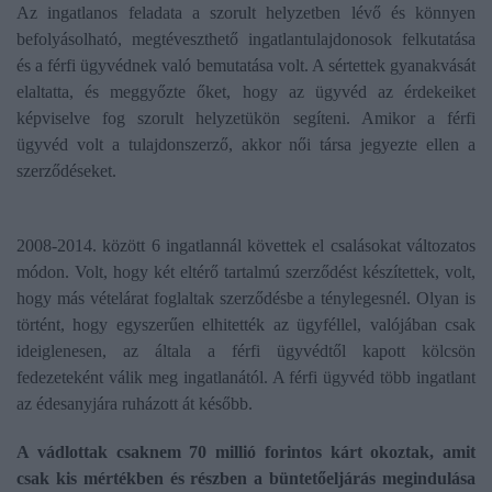
Az ingatlanos feladata a szorult helyzetben lévő és könnyen
befolyásolható, megtéveszthető ingatlantulajdonosok felkutatása
és a férfi ügyvédnek való bemutatása volt. A sértettek gyanakvását
elaltatta, és meggyőzte őket, hogy az ügyvéd az érdekeiket
képviselve fog szorult helyzetükön segíteni. Amikor a férfi
ügyvéd volt a tulajdonszerző, akkor női társa jegyezte ellen a
szerződéseket.
2008-2014. között 6 ingatlannál követtek el csalásokat változatos
módon. Volt, hogy két eltérő tartalmú szerződést készítettek, volt,
hogy más vételárat foglaltak szerződésbe a ténylegesnél. Olyan is
történt, hogy egyszerűen elhitették az ügyféllel, valójában csak
ideiglenesen, az általa a férfi ügyvédtől kapott kölcsön
fedezeteként válik meg ingatlanától. A férfi ügyvéd több ingatlant
az édesanyjára ruházott át később.
A vádlottak csaknem 70 millió forintos kárt okoztak, amit
csak kis mértékben és részben a büntetőeljárás megindulása