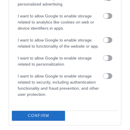
personalized advertising.
Aggódhatnak a hazai nagypályások, ha így kerülték
ki az adófizetést
I want to allow Google to enable storage
related to analytics like cookies on web or
device identifiers in apps.
Miközben a kormány ismét átírná a bizalmi vagyonkezelés
adószabályait, egyúttal a meglévő bvk-ra is bevezetne egy
I want to allow Google to enable storage
adóellenőrzési kötelezettséget. Az intézkedés az elsődlegesen
related to functionality of the website or app.
adóelőnyök…
I want to allow Google to enable storage
related to personalization.
I want to allow Google to enable storage
related to security, including authentication
functionality and fraud prevention, and other
user protection.
CONFIRM