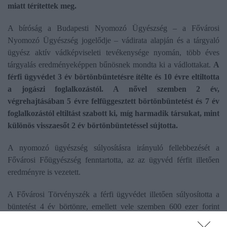
miatt térítettek meg.
A bíróság a Budapesti Nyomozó Ügyészség – a Fővárosi
Nyomozó Ügyészség jogelődje – vádirata alapján és a tárgyaló
ügyész aktív vádképviseleti tevékenysége nyomán, több éves
tárgyalás eredményeképpen bűnösnek mondta ki a vádlottakat.
A
férfi ügyvédet 3 év börtönbüntetésre ítélte és 10 évre eltiltotta
a jogászi foglalkozástól. A nővel szemben 2 év,
végrehajtásában 5 évre felfüggesztett börtönbüntetést és 7 év
foglalkozástól eltiltást szabott ki, míg harmadik társukat, mint
különös visszaesőt 2 év börtönbüntetéssel sújtotta.
A nyomozó ügyészség súlyosításra irányuló fellebbezését a
Fővárosi Főügyészség fenntartotta, az az ügyvéd férfit illetően
eredményre is vezetett.
A Fővárosi Törvényszék a férfi ügyvédet illetően súlyosította a
büntetést 4 év börtönre, emellett vele szemben 600 ezer forint
pénzbüntetést is kiszabott, valamint vagyonelkobzást is elrendelt.