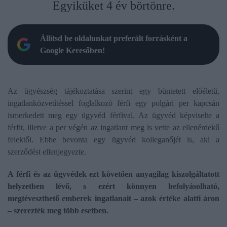
Egyiküket 4 év börtönre.
Állítsd be oldalunkat preferált forrásként a
Google Keresőben!
Az ügyészség tájékoztatása szerint egy büntetett előéletű,
ingatlanközvetítéssel foglalkozó férfi egy polgári per kapcsán
ismerkedett meg egy ügyvéd férfival. Az ügyvéd képviselte a
férfit, illetve a per végén az ingatlant meg is vette az ellenérdekű
felektől. Ebbe bevonta egy ügyvéd kolleganőjét is, aki a
szerződést ellenjegyezte.
A férfi és az ügyvédek ezt követően anyagilag kiszolgáltatott
helyzetben lévő, s ezért könnyen befolyásolható,
megtéveszthető emberek ingatlanait – azok értéke alatti áron
– szerezték meg több esetben.