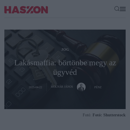
JOG
Lakásmaffia: börtönbe megy az
ügyvéd
MOLNÁR JÁNOS
2025-04-22
PÉNZ
Fotó:
Fotó: Shutterstock