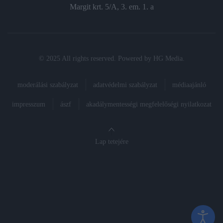
Margit krt. 5/A, 3. em. 1. a
© 2025 All rights reserved. Powered by
HG Media
.
moderálási szabályzat
adatvédelmi szabályzat
médiaajánló
impresszum
ászf
akadálymentességi megfelelőségi nyilatkozat
Lap tetejére