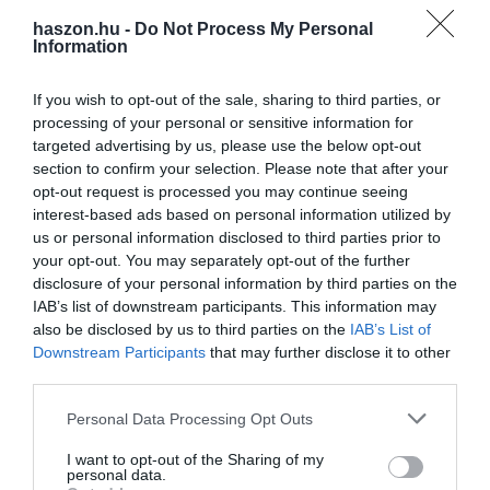
nyilván 2024 utolsó negyedévében Magyarországon, amelyeken
haszon.hu -
Do Not Process My Personal
10 456 milliárd forintnyi vagyont kezeltek: ez azt jelenti, hogy az
Information
egy ügyfélre jutó, átlagos vagyon 221 millió forint környékén
alakult. A prémium- és privátbanki szegmens közötti átmenetet
If you wish to opt-out of the sale, sharing to third parties, or
jelentő, „affluens premium plus” ügyfeleknél valamivel 59 ezer
processing of your personal or sensitive information for
felett járt a vezetett számlák száma, 2341 milliárdos kezelt vagyon
targeted advertising by us, please use the below opt-out
– és 40 milliós, egy számlára jutó átlag – mellett. A prémiumbanki
section to confirm your selection. Please note that after your
opt-out request is processed you may continue seeing
területen viszont már 628 ezernél is több számlát tartottak nyilván
interest-based ads based on personal information utilized by
tavaly, 7772 milliárd forintos vagyon és 12 milliós, egy számlára
us or personal information disclosed to third parties prior to
jutó átlag mellett. (Forrás:
vg.hu
)
your opt-out. You may separately opt-out of the further
disclosure of your personal information by third parties on the
IAB’s list of downstream participants. This information may
also be disclosed by us to third parties on the
IAB’s List of
háztartások
vagyon
pénz
gyarapodás
Downstream Participants
that may further disclose it to other
third parties.
gazdagok
Please note that this website/app uses one or more Google
Personal Data Processing Opt Outs
services and may gather and store information including but
not limited to your visit or usage behaviour. You may click to
I want to opt-out of the Sharing of my
personal data.
grant or deny consent to Google and its third-party tags to