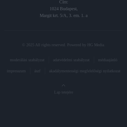
Cím:
1024 Budapest,
Margit krt. 5/A, 3. em. 1. a
© 2025 All rights reserved. Powered by
HG Media
.
moderálási szabályzat
adatvédelmi szabályzat
médiaajánló
impresszum
ászf
akadálymentességi megfelelőségi nyilatkozat
Lap tetejére