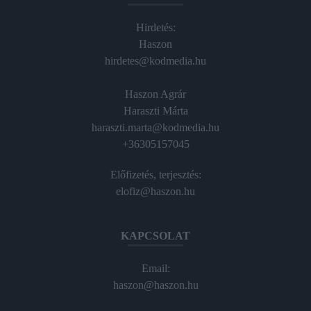
Hirdetés:
Haszon
hirdetes@kodmedia.hu
Haszon Agrár
Haraszti Márta
haraszti.marta@kodmedia.hu
+36305157045
Előfizetés, terjesztés:
elofiz@haszon.hu
KAPCSOLAT
Email:
haszon@haszon.hu