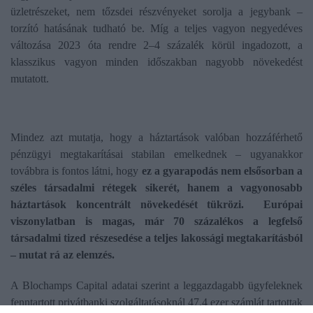
üzletrészeket, nem tőzsdei részvényeket sorolja a jegybank –
torzító hatásának tudható be. Míg a teljes vagyon negyedéves
változása 2023 óta rendre 2–4 százalék körül ingadozott, a
klasszikus vagyon minden időszakban nagyobb növekedést
mutatott.
Mindez azt mutatja, hogy a háztartások valóban hozzáférhető
pénzügyi megtakarításai stabilan emelkednek – ugyanakkor
továbbra is fontos látni, hogy
ez a gyarapodás nem elsősorban a
széles társadalmi rétegek sikerét, hanem a vagyonosabb
háztartások koncentrált növekedését tükrözi. Európai
viszonylatban is magas, már 70 százalékos a legfelső
társadalmi tized részesedése a teljes lakossági megtakarításból
– mutat rá az elemzés.
A Blochamps Capital adatai szerint a leggazdagabb ügyfeleknek
fenntartott privátbanki szolgáltatásoknál 47,4 ezer számlát tartottak