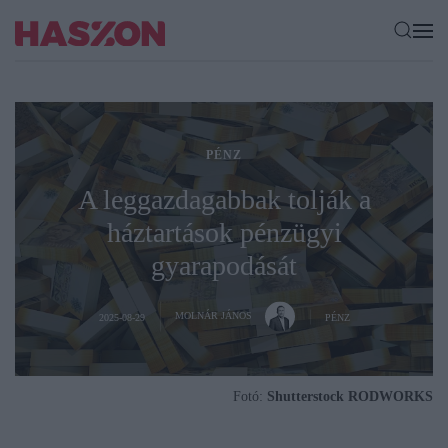
PÉNZ
A leggazdagabbak tolják a
háztartások pénzügyi
gyarapodását
MOLNÁR JÁNOS
2025-08-29
PÉNZ
Fotó:
Shutterstock RODWORKS