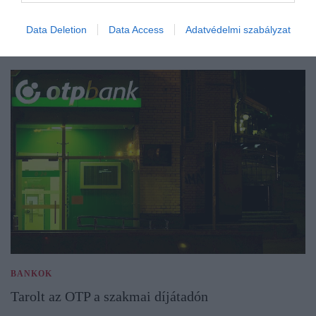
Data Deletion
Data Access
Adatvédelmi szabályzat
BANKOK
Tarolt az OTP a szakmai díjátadón