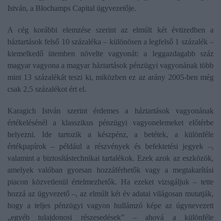
István, a Blochamps Capital ügyvezetője.
A cég korábbi elemzése szerint az elmúlt két évtizedben a
háztartások felső 10 százaléka – különösen a legfelső 1 százalék –
kiemelkedő ütemben növelte vagyonát: a leggazdagabb száz
magyar vagyona a magyar háztartások pénzügyi vagyonának több
mint 13 százalékát teszi ki, miközben ez az arány 2005-ben még
csak 2,5 százalékot ért el.
Karagich István szerint érdemes a háztartások vagyonának
értékelésénél a klasszikus pénzügyi vagyonelemeket előtérbe
helyezni. Ide tartozik a készpénz, a betétek, a különféle
értékpapírok – például a részvények és befektetési jegyek –,
valamint a biztosítástechnikai tartalékok. Ezek azok az eszközök,
amelyek valóban gyorsan hozzáférhetők vagy a megtakarítási
piacon közvetlenül értelmezhetők. Ha ezeket vizsgáljuk – tette
hozzá az ügyvezető –, az elmúlt két év adatai világosan mutatják,
hogy a teljes pénzügyi vagyon hullámzó képe az úgynevezett
„egyéb tulajdonosi részesedések” – ahová a különféle