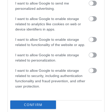
I want to allow Google to send me
personalized advertising.
I want to allow Google to enable storage
PÉNZ
related to analytics like cookies on web or
device identifiers in apps.
Kitől kérünk kölcsön, ha megszorulunk? Nem a
bank az első
I want to allow Google to enable storage
related to functionality of the website or app.
A magyar lakosság többsége tartózkodik a hitelfelvételtől, és ha
mégis pénzügyi segítségre szorul, továbbra is a családhoz fordul
I want to allow Google to enable storage
related to personalization.
először a bankok helyett - derül ki a Provident felméréséből.
I want to allow Google to enable storage
related to security, including authentication
functionality and fraud prevention, and other
user protection.
CONFIRM