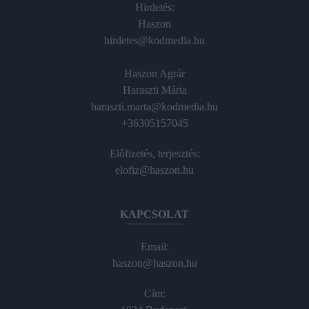
Hirdetés:
Haszon
hirdetes@kodmedia.hu
Haszon Agrár
Haraszti Márta
haraszti.marta@kodmedia.hu
+36305157045
Előfizetés, terjesztés:
elofiz@haszon.hu
KAPCSOLAT
Email:
haszon@haszon.hu
Cím: