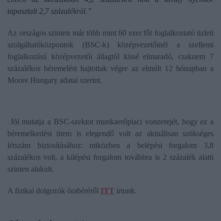
tapasztalt 2,7 százalékról.”
Az országos szinten már több mint 60 ezer főt foglalkoztató üzleti
szolgáltatóközpontok (BSC-k) középvezetőinél a szellemi
foglalkozású középvezetői átlagtól kissé elmaradó, csaknem 7
százalékos béremelést hajtottak végre az elmúlt 12 hónapban a
Moore Hungary adatai szerint.
Jól mutatja a BSC-szektor munkaerőpiaci vonzerejét, hogy ez a
béremelkedési ütem is elegendő volt az aktuálisan szükséges
létszám biztosításához: miközben a belépési forgalom 3,8
százalékos volt, a kilépési forgalom továbbra is 2 százalék alatti
szinten alakult.
A fizikai dolgozók órabéréről
ITT
írtunk.