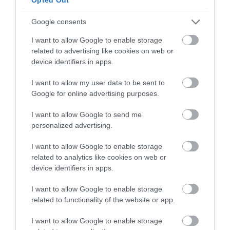
ÁLLÁS
Google consents
Így szabályos a nyári szakmai gyakorlat cégeknél
I want to allow Google to enable storage
related to advertising like cookies on web or
A nyári kötelező szakmai gyakorlat nemcsak a diákok számára
device identifiers in apps.
jelent lehetőséget arra, hogy valódi munkatapasztalatot
I want to allow my user data to be sent to
szerezzenek, hanem a fogadó cégeknek is alkalmat kínál arra,
Google for online advertising purposes.
hogy fiatal, motivált…
I want to allow Google to send me
personalized advertising.
I want to allow Google to enable storage
related to analytics like cookies on web or
device identifiers in apps.
I want to allow Google to enable storage
related to functionality of the website or app.
I want to allow Google to enable storage