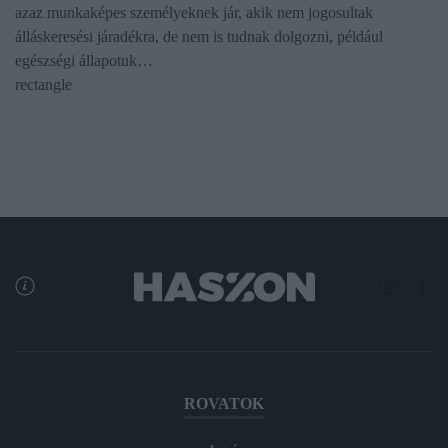
azaz munkaképes személyeknek jár, akik nem jogosultak
álláskeresési járadékra, de nem is tudnak dolgozni, például
egészségi állapotuk…
rectangle
ROVATOK