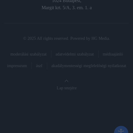
1024 Budapest,
Margit krt. 5/A, 3. em. 1. a
© 2025 All rights reserved. Powered by
HG Media
.
moderálási szabályzat
adatvédelmi szabályzat
médiaajánló
impresszum
ászf
akadálymentességi megfelelőségi nyilatkozat
Lap tetejére