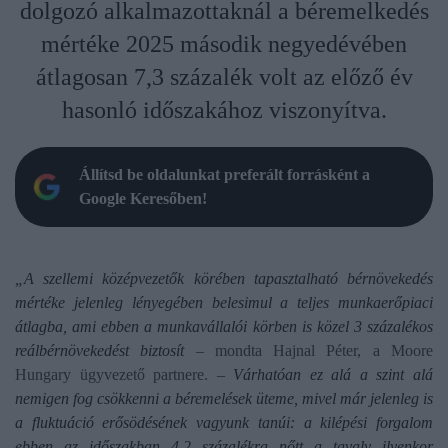
dolgozó alkalmazottaknál a béremelkedés
mértéke 2025 második negyedévében
átlagosan 7,3 százalék volt az előző év
hasonló időszakához viszonyítva.
Állítsd be oldalunkat preferált forrásként a
Google Keresőben!
„A szellemi középvezetők körében tapasztalható bérnövekedés
mértéke jelenleg lényegében belesimul a teljes munkaerőpiaci
átlagba, ami ebben a munkavállalói körben is közel 3 százalékos
reálbérnövekedést biztosít
– mondta Hajnal Péter, a Moore
Hungary ügyvezető partnere. –
Várhatóan ez alá a szint alá
nemigen fog csökkenni a béremelések üteme, mivel már jelenleg is
a fluktuáció erősödésének vagyunk tanúi: a kilépési forgalom
ebben az időszakban 4,2 százalékra nőtt a tavaly ilyenkor