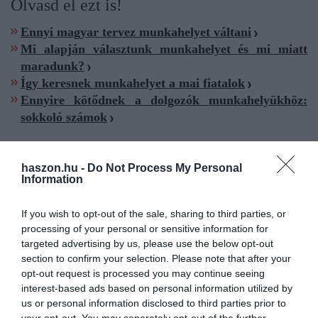
Olvasd el ezt is!
Ennyi magyar tervez munkahelyet váltani
Mi alapján választunk munkahelyet és mi miatt
maradunk?
Így keresnek munkahelyet a mai fiatalok
Ennyire kötődnek a dolgozók munkahelyükhöz:
sokkoló számok
haszon.hu -
Do Not Process My Personal
Information
fizetés
béremelés
multik
munka
vezetők
If you wish to opt-out of the sale, sharing to third parties, or
processing of your personal or sensitive information for
targeted advertising by us, please use the below opt-out
section to confirm your selection. Please note that after your
opt-out request is processed you may continue seeing
interest-based ads based on personal information utilized by
us or personal information disclosed to third parties prior to
your opt-out. You may separately opt-out of the further