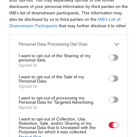
disclosure of your personal information by third parties on the
IAB’s list of downstream participants. This information may
also be disclosed by us to third parties on the
IAB’s List of
Downstream Participants
that may further disclose it to other
third parties.
Please note that this website/app uses one or more Google
Personal Data Processing Opt Outs
services and may gather and store information including but
not limited to your visit or usage behaviour. You may click to
I want to opt-out of the Sharing of my
personal data.
grant or deny consent to Google and its third-party tags to
Opted In
use your data for below specified purposes in below Google
consent section.
I want to opt-out of the Sale of my
Personal Data.
Opted In
I want to opt-out of processing my
Personal Data for Targeted Advertising.
Opted In
I want to opt-out of Collection, Use,
Retention, Sale, and/or Sharing of my
Personal Data that Is Unrelated with the
Purposes for which it was collected.
Opted Out