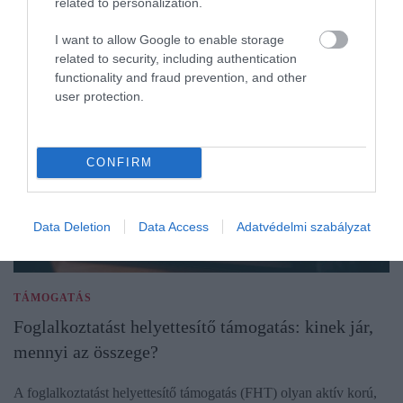
related to personalization.
I want to allow Google to enable storage
related to security, including authentication
functionality and fraud prevention, and other
user protection.
CONFIRM
Data Deletion
Data Access
Adatvédelmi szabályzat
TÁMOGATÁS
Foglalkoztatást helyettesítő támogatás: kinek jár,
mennyi az összege?
A foglalkoztatást helyettesítő támogatás (FHT) olyan aktív korú,