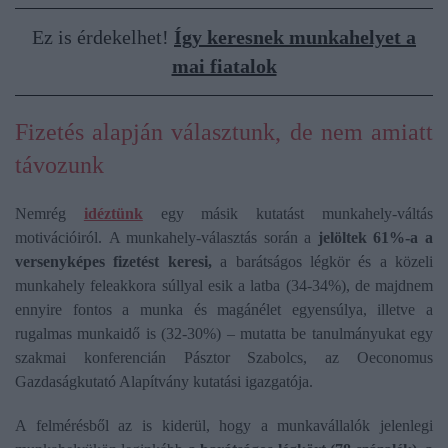
Ez is érdekelhet!
Így keresnek munkahelyet a
mai fiatalok
Fizetés alapján választunk, de nem amiatt
távozunk
Nemrég
idéztünk
egy másik kutatást munkahely-váltás
motivációiról. A munkahely-választás során a
jelöltek 61%-a a
versenyképes fizetést keresi,
a barátságos légkör és a közeli
munkahely feleakkora súllyal esik a latba (34-34%), de majdnem
ennyire fontos a munka és magánélet egyensúlya, illetve a
rugalmas munkaidő is (32-30%) – mutatta be tanulmányukat egy
szakmai konferencián Pásztor Szabolcs, az Oeconomus
Gazdaságkutató Alapítvány kutatási igazgatója.
A felmérésből az is kiderül, hogy a munkavállalók jelenlegi