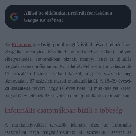
Állítsd be oldalunkat preferált forrásként a
Google Keresőben!
Az
Economx
gazdasági portál megbízásából készült felmérés azt
vizsgálta, mennyien készülnek munbkahelyet váltani, milyen
elhelyezkedési csatornákban bíznak, mennyi lehet az új állás
megtalálásának időtartama. Az adatfelvétel szerint a válaszadók
17 százaléka biztosan váltani készül, míg 16 százalék még
bizonytalan, 67 százalék marad munkaadójánál. A 18–39 évesek
29 százaléka
tervezi, hogy fél éven belül új munkahelyet keres,
míg a 60 év felettiek 93 százaléka nem gondolkodik már váltáson.
Informális csatornákban bízik a többség
A munkahelyváltást tervezők jelentős része az informális
csatornákat tartja meghatározónak: 48 százalékuk szerint az