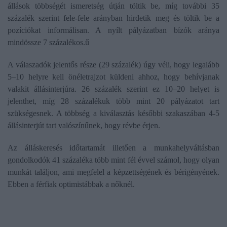
állások többségét ismeretség útján töltik be, míg további 35
százalék szerint fele-fele arányban hirdetik meg és töltik be a
pozíciókat informálisan. A nyílt pályázatban bízók aránya
mindössze 7 százalékos.ű
A válaszadók jelentős része (29 százalék) úgy véli, hogy legalább
5–10 helyre kell önéletrajzot küldeni ahhoz, hogy behívjanak
valakit állásinterjúra. 26 százalék szerint ez 10–20 helyet is
jelenthet, míg 28 százalékuk több mint 20 pályázatot tart
szükségesnek. A többség a kiválasztás későbbi szakaszában 4-5
állásinterjút tart valószínűnek, hogy révbe érjen.
Az álláskeresés időtartamát illetően a munkahelyváltásban
gondolkodók 41 százaléka több mint fél évvel számol, hogy olyan
munkát találjon, ami megfelel a képzettségének és bérigényének.
Ebben a férfiak optimistábbak a nőknél.