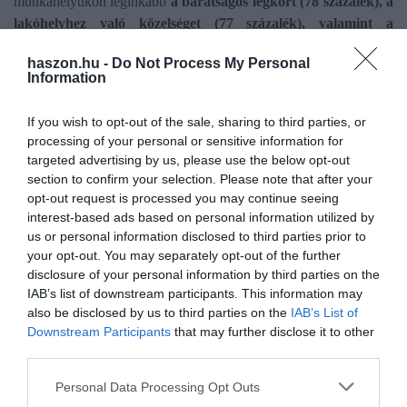
munkahelyükön leginkább
a barátságos légkört (78 százalék), a
lakóhelyhez való közelséget (77 százalék), valamint a
stabilitást és biztonságot (72 százalék) értékelik.
Érdekesség,
haszon.hu -
Do Not Process My Personal
hogy a válaszadók kevesebb mint fele, 49 százaléka említette csak
Information
a versenyképes fizetést jelenlegi munkahelyével kapcsolatban.
If you wish to opt-out of the sale, sharing to third parties, or
processing of your personal or sensitive information for
targeted advertising by us, please use the below opt-out
section to confirm your selection. Please note that after your
Olvasd el ezt is!
opt-out request is processed you may continue seeing
interest-based ads based on personal information utilized by
Ennyire kötődnek a dolgozók munkahelyükhöz:
us or personal information disclosed to third parties prior to
sokkoló számok
your opt-out. You may separately opt-out of the further
Itt az ideje munkahelyet váltani, ha ezt érzed
disclosure of your personal information by third parties on the
Mennyi idő alatt találnál állást? Sokan élnek
IAB’s list of downstream participants. This information may
álomvilágban
also be disclosed by us to third parties on the
IAB’s List of
Downstream Participants
that may further disclose it to other
third parties.
állás
munka
felmérés
munkahely
Please note that this website/app uses one or more Google
Personal Data Processing Opt Outs
services and may gather and store information including but