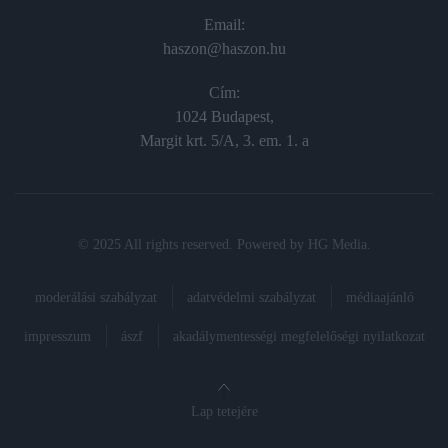
Email:
haszon@haszon.hu
Cím:
1024 Budapest,
Margit krt. 5/A, 3. em. 1. a
© 2025 All rights reserved. Powered by
HG Media
.
moderálási szabályzat
adatvédelmi szabályzat
médiaajánló
impresszum
ászf
akadálymentességi megfelelőségi nyilatkozat
Lap tetejére