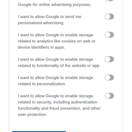
Google for online advertising purposes.
I want to allow Google to send me
personalized advertising.
I want to allow Google to enable storage
related to analytics like cookies on web or
NYUGDÍJ
device identifiers in apps.
Fordulat a nyugdíj-megtakarításoknál: újra
I want to allow Google to enable storage
özönlenek a tagok a pénztárakba
related to functionality of the website or app.
Évek óta nem látott ütemben nő az önkéntes nyugdíjpénztárak
I want to allow Google to enable storage
taglétszáma: 2026 első negyedévében több mint 12 ezren
related to personalization.
csatlakoztak valamelyik kasszához, míg tavaly összesen több mint
I want to allow Google to enable storage
40 ezren kezdtek…
related to security, including authentication
functionality and fraud prevention, and other
user protection.