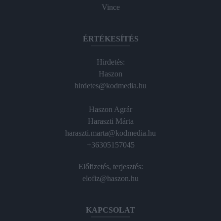
Vince
ÉRTÉKESÍTÉS
Hirdetés:
Haszon
hirdetes@kodmedia.hu
Haszon Agrár
Haraszti Márta
haraszti.marta@kodmedia.hu
+36305157045
Előfizetés, terjesztés:
elofiz@haszon.hu
KAPCSOLAT