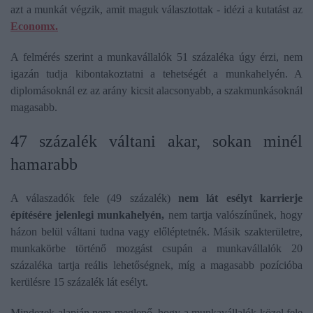
azt a munkát végzik, amit maguk választottak - idézi a kutatást az
Economx.
A felmérés szerint a munkavállalók 51 százaléka úgy érzi, nem
igazán tudja kibontakoztatni a tehetségét a munkahelyén. A
diplomásoknál ez az arány kicsit alacsonyabb, a szakmunkásoknál
magasabb.
47 százalék váltani akar, sokan minél
hamarabb
A válaszadók fele (49 százalék)
nem lát esélyt karrierje
építésére jelenlegi munkahelyén,
nem tartja valószínűnek, hogy
házon belül váltani tudna vagy előléptetnék. Másik szakterületre,
munkakörbe történő mozgást csupán a munkavállalók 20
százaléka tartja reális lehetőségnek, míg a magasabb pozícióba
kerülésre 15 százalék lát esélyt.
Mindezek alapján nem meglepő, hogy a munkavállalók közel fele