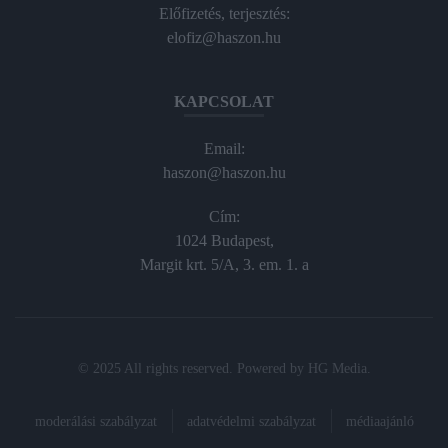
Előfizetés, terjesztés:
elofiz@haszon.hu
KAPCSOLAT
Email:
haszon@haszon.hu
Cím:
1024 Budapest,
Margit krt. 5/A, 3. em. 1. a
© 2025 All rights reserved. Powered by
HG Media
.
moderálási szabályzat
adatvédelmi szabályzat
médiaajánló