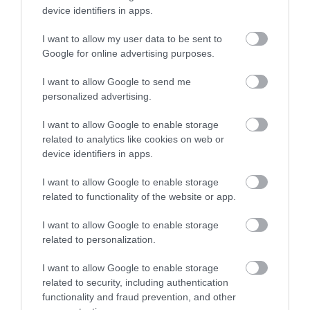
device identifiers in apps.
I want to allow my user data to be sent to
Google for online advertising purposes.
I want to allow Google to send me
personalized advertising.
I want to allow Google to enable storage
related to analytics like cookies on web or
device identifiers in apps.
I want to allow Google to enable storage
ENERGIA
related to functionality of the website or app.
Leáll a Paksi Atomerőmű
I want to allow Google to enable storage
related to personalization.
A Duna alacsony vízállása miatt az elkövetkező 24-72 órában
elkerülhetetlenné válik a Paksi Atomerőmű teljes leállítása, írja
I want to allow Google to enable storage
weboldalán a vállalat. Az atomerőmű felkészült a teljes leállással
related to security, including authentication
járó…
functionality and fraud prevention, and other