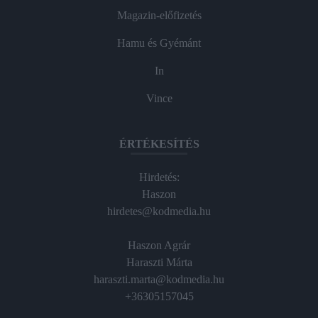
Magazin-előfizetés
Hamu és Gyémánt
In
Vince
ÉRTÉKESÍTÉS
Hirdetés:
Haszon
hirdetes@kodmedia.hu
Haszon Agrár
Haraszti Márta
haraszti.marta@kodmedia.hu
+36305157045