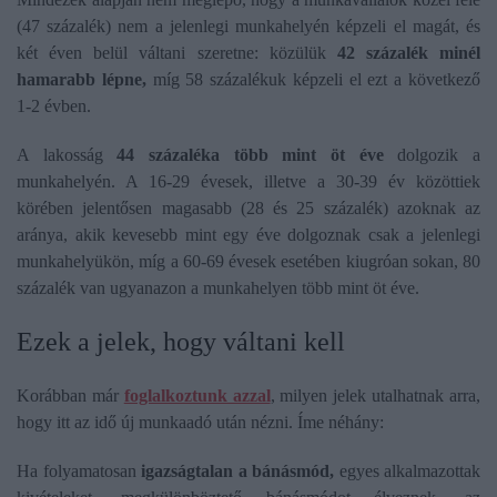
(47 százalék) nem a jelenlegi munkahelyén képzeli el magát, és
két éven belül váltani szeretne: közülük
42 százalék minél
hamarabb lépne,
míg 58 százalékuk képzeli el ezt a következő
1-2 évben.
A lakosság
44 százaléka több mint öt éve
dolgozik a
munkahelyén. A 16-29 évesek, illetve a 30-39 év közöttiek
körében jelentősen magasabb (28 és 25 százalék) azoknak az
aránya, akik kevesebb mint egy éve dolgoznak csak a jelenlegi
munkahelyükön, míg a 60-69 évesek esetében kiugróan sokan, 80
százalék van ugyanazon a munkahelyen több mint öt éve.
Ezek a jelek, hogy váltani kell
Korábban már
foglalkoztunk azzal
, milyen jelek utalhatnak arra,
hogy itt az idő új munkaadó után nézni. Íme néhány:
Ha folyamatosan
igazságtalan a bánásmód,
egyes alkalmazottak