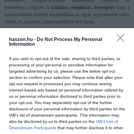
kivételeket, megkülönböztető bánásmódot élveznek, az
tönkreteszi a légkört. A
kiabálás, megalázás, fenyegetés
vagy a
munkavállalók érzelmi manipulálása az egyik legfontosabb vörös
zászló, és azt üzeni, innen mielőbb le kell lépni.
Ha láthatóan
befagyott a karriered,
de tele vagy ambícióval,
haszon.hu -
Do Not Process My Personal
ötlettel, szeretnél többet keresni, jobb körülmények között
Information
dolgozni, akkor nincs mire várni, el kell kezdeni keresgélni.
If you wish to opt-out of the sale, sharing to third parties, or
Ha úgy érzed, hogy jelenlegi pozíciódban stagnálsz, mert a munka
processing of your personal or sensitive information for
túl könnyű vagy túl alacsony szintű,
de nagyobb ambícióid
targeted advertising by us, please use the below opt-out
vannak, akkor is érdemes elkezdeni más cégekhez pályázni. Ha
section to confirm your selection. Please note that after your
opt-out request is processed you may continue seeing
nem fejleszted magadat, akkor csökken az értéked a piacon. Jobb
interest-based ads based on personal information utilized by
ezt megelőzni.
us or personal information disclosed to third parties prior to
your opt-out. You may separately opt-out of the further
Intő jel az is, ha
rossz híre van a cégnek, a szolgáltatásnak,
ha
disclosure of your personal information by third parties on the
üzletileg nem sikeres, ha meghatározó, nagy tudású kulcsemberek
IAB’s list of downstream participants. This information may
sora távozik.
also be disclosed by us to third parties on the
IAB’s List of
Downstream Participants
that may further disclose it to other
Érdemes akkor is elgondolkodni a váltáson, ha
évek óta nincs