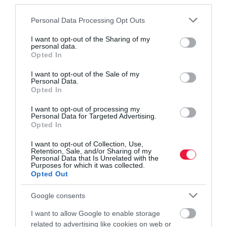
third parties.
béremelés,
csak ígéretek.
Please note that this website/app uses one or more Google
Personal Data Processing Opt Outs
services and may gather and store information including but
not limited to your visit or usage behaviour. You may click to
I want to opt-out of the Sharing of my
munkahely
váltás
elégedettség
felmérés
erste
personal data.
grant or deny consent to Google and its third-party tags to
Opted In
use your data for below specified purposes in below Google
consent section.
I want to opt-out of the Sale of my
Personal Data.
Opted In
I want to opt-out of processing my
Personal Data for Targeted Advertising.
Opted In
I want to opt-out of Collection, Use,
Retention, Sale, and/or Sharing of my
Personal Data that Is Unrelated with the
Purposes for which it was collected.
Opted Out
Google consents
I want to allow Google to enable storage
related to advertising like cookies on web or