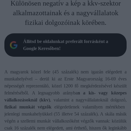
Különösen negatív a kép a kkv-szektor
alkalmazottainak és a nagyvállalatok
fizikai dolgozóinak körében.
Állítsd be oldalunkat preferált forrásként a
Google Keresőben!
A magyarok közel fele (45 százalék) nem igazán elégedett a
munkahelyével – derül ki az Erste Magyarország 16-69 éves
népességét reprezentáló, közel 1200 fő megkérdezésével készült
felméréséből. A legnagyobb arányba
n a kis- vagy közepes
vállalkozásoknál (kkv)
, valamint a nagyvállalatoknál dolgozó,
fizikai munkát végzők
elégedetlenek valamilyen mértékben
jelenlegi munkahelyükkel (55 illetve 54 százalék). A skála másik
végén a szellemi munkát vállalkozóként végzők vannak: közülük
csak 16 százalék nem elégedett, ami érthető, hiszen ők leginkább