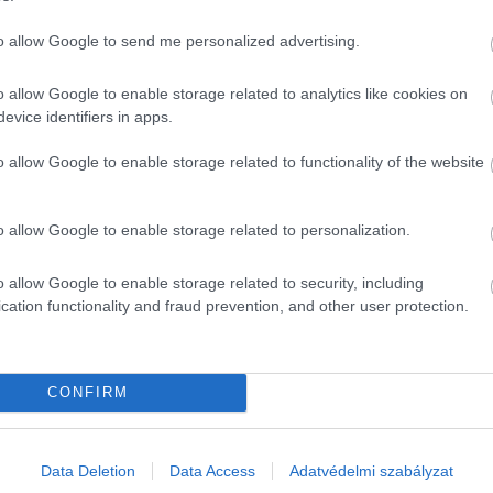
to allow Google to send me personalized advertising.
o allow Google to enable storage related to analytics like cookies on
evice identifiers in apps.
o allow Google to enable storage related to functionality of the website
alatt 10 ezerrel, az egy évvel korábbihoz viszonyítva 59
o allow Google to enable storage related to personalization.
anélküliségi ráta 0,2 százalékponttal volt magasabb a
inál - jelentette a Központi Statisztikai Hivatal (KSH).
o allow Google to enable storage related to security, including
 azok szerepelnek, akik a nyilvántartásokba is bekerültek.
cation functionality and fraud prevention, and other user protection.
tésből?
korona
ksh
központi statisztikai hivatal
CONFIRM
áskeresés
koronavírus
covid
Data Deletion
Data Access
Adatvédelmi szabályzat