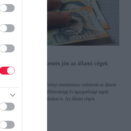
UNKA
étszám- és bércsökkentés jön az állami cégek
rányításában
 kormány jelentősen, a törvényi minimumra csökkenti az állami
égeknél megbízott felügyelőbizottsági és igazgatósági tagok
zámát, és csökkenti a díjazásukat is. Az állami cégek
ezetőinek…
ectangle