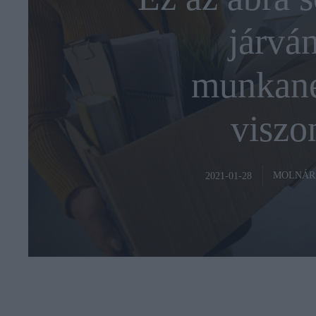
járván
munkané
viszo
MOLNÁR
2021-01-28