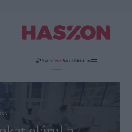
Agrár
Pénz
Piacok
Életstílus
NKA
okat elárul a