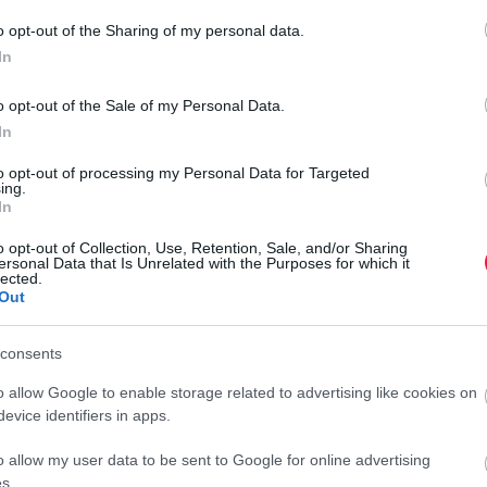
o opt-out of the Sharing of my personal data.
In
o opt-out of the Sale of my Personal Data.
In
to opt-out of processing my Personal Data for Targeted
ing.
M
In
L
o opt-out of Collection, Use, Retention, Sale, and/or Sharing
i
ersonal Data that Is Unrelated with the Purposes for which it
lected.
Out
A
c
consents
s
o allow Google to enable storage related to advertising like cookies on
v
evice identifiers in apps.
r
o allow my user data to be sent to Google for online advertising
s.