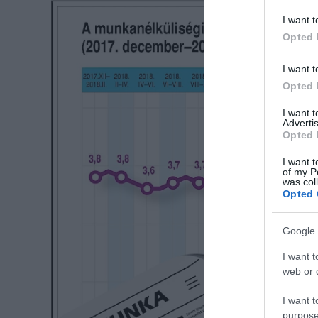
I want t
Opted 
I want t
Opted 
I want 
Advertis
Opted 
I want t
of my P
was col
Opted 
Google 
I want t
web or d
I want t
purpose