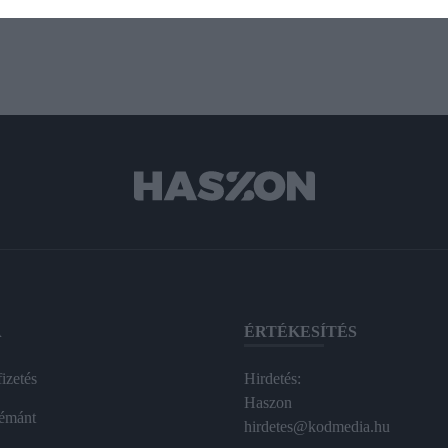
A
ÉRTÉKESÍTÉS
izetés
Hirdetés:
Haszon
émánt
hirdetes@kodmedia.hu