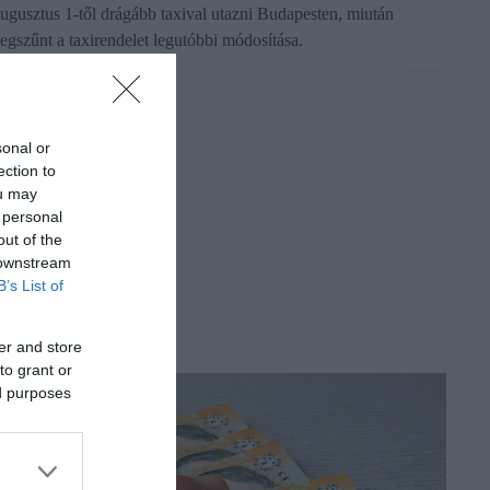
ugusztus 1-től drágább taxival utazni Budapesten, miután
egszűnt a taxirendelet legutóbbi módosítása.
sonal or
ection to
ou may
 personal
out of the
 downstream
B’s List of
er and store
to grant or
ed purposes