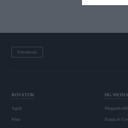
Feliratkozás
ROVATOK
HG MEDI
Agrár
Magazin-előf
Pénz
Hamu és Gy