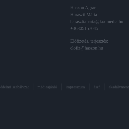
Haszon Agrár
Haraszti Márta
haraszti.marta@kodmedia.hu
+36305157045
Előfizetés, terjesztés:
elofiz@haszon.hu
védelmi szabályzat
médiaajánló
impresszum
ászf
akadálymente