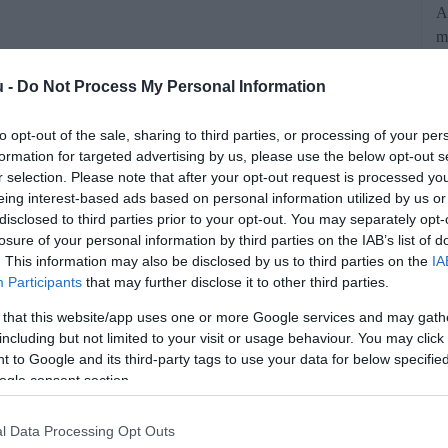
A
m
u -
Do Not Process My Personal Information
to opt-out of the sale, sharing to third parties, or processing of your per
formation for targeted advertising by us, please use the below opt-out s
r selection. Please note that after your opt-out request is processed y
eing interest-based ads based on personal information utilized by us or
disclosed to third parties prior to your opt-out. You may separately opt-
losure of your personal information by third parties on the IAB’s list of
. This information may also be disclosed by us to third parties on the
IA
 világában, de ezt az ábrát a laikusok
Participants
that may further disclose it to other third parties.
n megértik.
 that this website/app uses one or more Google services and may gath
including but not limited to your visit or usage behaviour. You may click 
 to Google and its third-party tags to use your data for below specifi
rált forrásként a Google Keresőben!
ogle consent section.
l Data Processing Opt Outs