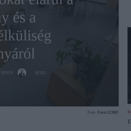
y és a
lküliség
nyáról
 JÁNOS
PÉNZ
K
Fotó:
Fotó:123RF
E