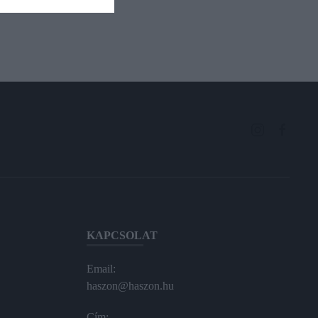
KAPCSOLAT
Email:
haszon@haszon.hu
Cím: