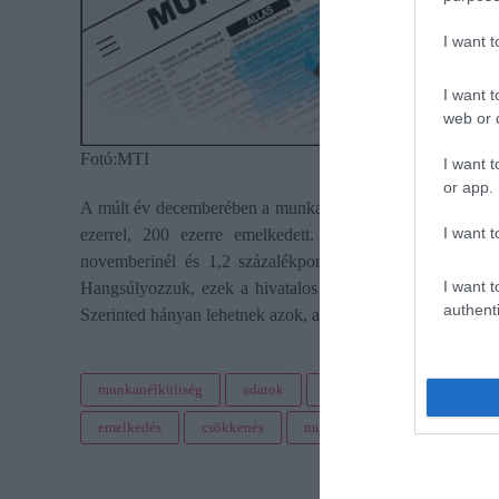
I want 
I want t
web or d
Fotó:MTI
I want t
or app.
A múlt év decemberében a munkanélküliek száma egy hónap 
I want t
ezerrel, 200 ezerre emelkedett. A 4,3 százalékos munk
novemberinél és 1,2 százalékponttal az egy évvel korább
I want t
Hangsúlyozzuk, ezek a hivatalos adatok, a statisztikákban
authenti
Szerinted hányan lehetnek azok, akik kimaradtak az összesí
munkanélküliség
adatok
statisztika
járvány
emelkedés
csökkenés
munkahely
állás
áll