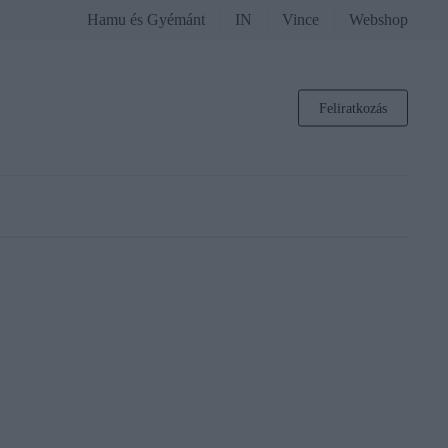
Hamu és Gyémánt
IN
Vince
Webshop
Feliratkozás