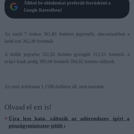
Állítsd be oldalunkat preferált forrásként a
Google Keresőben!
Az eurót 7 órakor 361,80 forinton jegyezték, alacsonyabban a
kedd esti 362,49 forintnál.
A dollár jegyzése 311,92 forintra gyengült 312,53 forintról, a
svájci frank pedig 395,68 forintról 394,92 forintra süllyedt.
Az euró árfolyama 1,1598 dolláron áll, nem mozdult.
Olvasd el ezt is!
Újra lesz kata, változik az adórendszer, ígéri a
pénzügyminiszter-jelölt