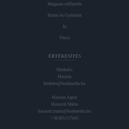
Magazin-előfizetés
Hamu és Gyémánt
In
Vince
ÉRTÉKESÍTÉS
Hirdetés:
Haszon
hirdetes@kodmedia.hu
Haszon Agrár
Haraszti Márta
haraszti.marta@kodmedia.hu
+36305157045