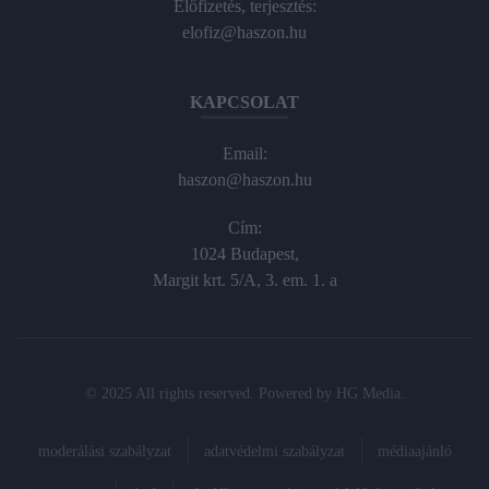
Előfizetés, terjesztés:
elofiz@haszon.hu
KAPCSOLAT
Email:
haszon@haszon.hu
Cím:
1024 Budapest,
Margit krt. 5/A, 3. em. 1. a
© 2025 All rights reserved. Powered by
HG Media
.
moderálási szabályzat
adatvédelmi szabályzat
médiaajánló