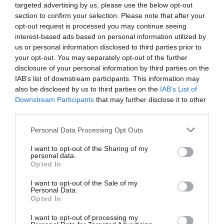
targeted advertising by us, please use the below opt-out
section to confirm your selection. Please note that after your
opt-out request is processed you may continue seeing
interest-based ads based on personal information utilized by
us or personal information disclosed to third parties prior to
your opt-out. You may separately opt-out of the further
disclosure of your personal information by third parties on the
IAB’s list of downstream participants. This information may
also be disclosed by us to third parties on the
IAB’s List of
Downstream Participants
that may further disclose it to other
third parties.
Please note that this website/app uses one or more Google
Personal Data Processing Opt Outs
services and may gather and store information including but
JOG
not limited to your visit or usage behaviour. You may click to
I want to opt-out of the Sharing of my
personal data.
grant or deny consent to Google and its third-party tags to
Így bukta el 146 millióját a csalók csömöri
Opted In
use your data for below specified purposes in below Google
áldozata
consent section.
I want to opt-out of the Sale of my
Personal Data.
Banki ügyintézőnek és rendőrnek adták ki magukat a csalók, akik
Opted In
pénzének biztonságára hivatkozva vették rá vidéki áldozatukat
I want to opt-out of processing my
több tízmilliós átutalásokra. A rendőrség az ügy miatt ismét adott