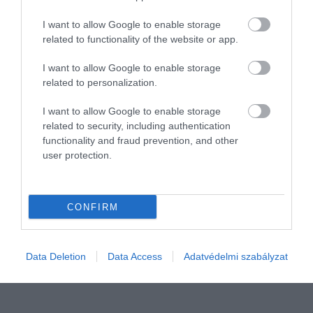
I want to allow Google to enable storage
related to functionality of the website or app.
I want to allow Google to enable storage
related to personalization.
I want to allow Google to enable storage
CAFETERIA
related to security, including authentication
Ez a 10 legfontosabb béren kívüli juttatás
functionality and fraud prevention, and other
user protection.
Egyértelmű trend, hogy a cafeteria-juttatásokban az egészséggel,
egészségmegőrzéssel kapcsolatos elemek a legnépszerűbbek -
derül ki egy több mint 400 válaszadó körében végzett felmérésből.
CONFIRM
rectangle
Data Deletion
Data Access
Adatvédelmi szabályzat