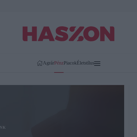
Agrár
Pénz
Piacok
Életstílus
NK