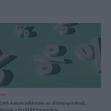
ÉNZ
jabb kamatcsökkentés az állampapíroknál,
áltozik a FixMÁP futamideje