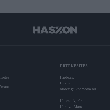
A
ÉRTÉKESÍTÉS
izetés
Hirdetés:
Haszon
émánt
hirdetes@kodmedia.hu
Haszon Agrár
Haraszti Márta