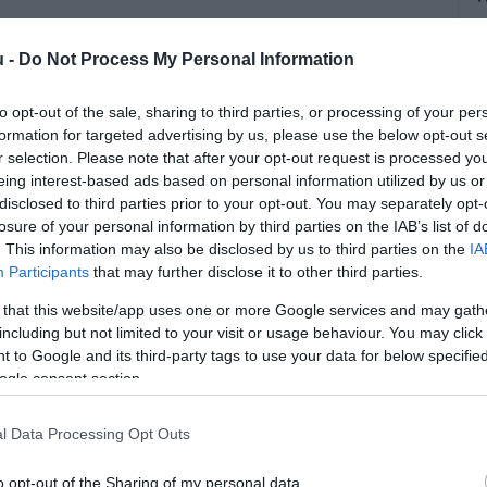
A
u -
Do Not Process My Personal Information
á
é
to opt-out of the sale, sharing to third parties, or processing of your per
s
formation for targeted advertising by us, please use the below opt-out s
r selection. Please note that after your opt-out request is processed y
eing interest-based ads based on personal information utilized by us or
disclosed to third parties prior to your opt-out. You may separately opt-
losure of your personal information by third parties on the IAB’s list of
. This information may also be disclosed by us to third parties on the
IA
Participants
that may further disclose it to other third parties.
öntött, hogy 750-ről 1150 milliárd
 that this website/app uses one or more Google services and may gath
including but not limited to your visit or usage behaviour. You may click 
program keretösszegét. A testület a
 to Google and its third-party tags to use your data for below specifi
telét is módosította.
ogle consent section.
l Data Processing Opt Outs
rált forrásként a Google Keresőben!
o opt-out of the Sharing of my personal data.