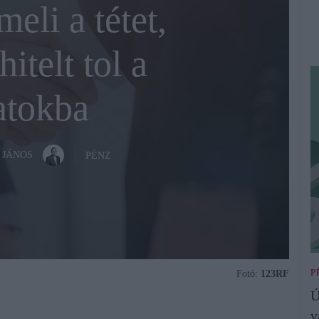
li a tétet,
itelt tol a
atokba
 JÁNOS
PÉNZ
P
Fotó:
123RF
Ú
v