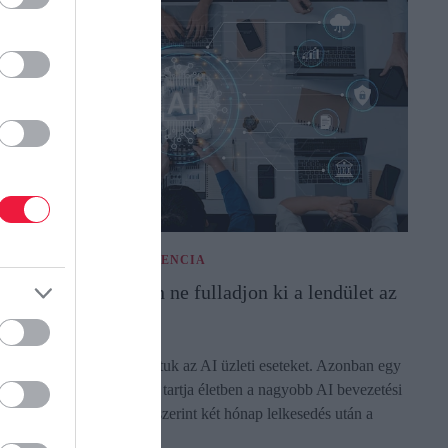
ESTERSÉGES INTELLIGENCIA
I-bevezetés: hogyan ne fulladjon ki a lendület az
lső sikerek után?
z előző részben sorba raktuk az AI üzleti eseteket. Azonban egy
ó sorrend önmagában nem tartja életben a nagyobb AI bevezetési
olyamatot, tapasztalatunk szerint két hónap lelkesedés után a
egtöbb…