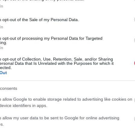
In
l élénk érdeklődés miatt döntött a folytatás és a keretösszeg
o opt-out of the Sale of my Personal Data.
a el a Növekedési Kötvényprogramot, hogy a vállalati
In
iditásának bővítésén keresztül növelje a monetáris politikai
zdasági szereplők a bankhitelek mellett megfelelő mértékben
to opt-out of processing my Personal Data for Targeted
ing.
In
o opt-out of Collection, Use, Retention, Sale, and/or Sharing
ersonal Data that Is Unrelated with the Purposes for which it
lected.
ysorozatának kibocsátására került sor, a vállalatok csaknem
Out
M
si Kötvényprogramnak köszönhetően a vállalati kötvénypiac
entősen növekedett, aminek következtében a kötvénypiacról
A
consents
ténő finanszírozás valódi alternatívájaként tekintenek, ezzel
e
o allow Google to enable storage related to advertising like cookies on
evice identifiers in apps.
A
j
o allow my user data to be sent to Google for online advertising
s.
f
kötvények maximális futamidejének 20 évről 30 évre történő
l