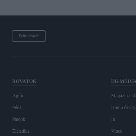
Feliratkozás
ROVATOK
HG MEDI
Agrár
Magazin-előf
Pénz
Hamu és Gy
Piacok
In
Életstílus
Vince