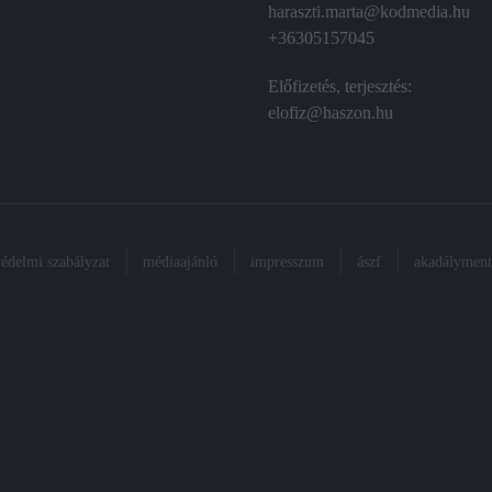
haraszti.marta@kodmedia.hu
+36305157045
Előfizetés, terjesztés:
elofiz@haszon.hu
védelmi szabályzat
médiaajánló
impresszum
ászf
akadálymente