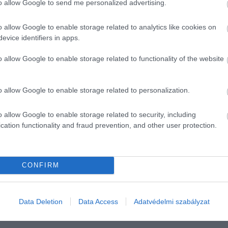
to allow Google to send me personalized advertising.
l szembeni maximális kitettségének 50 milliárd forintról 70
r
-i hatállyal annak érdekében, hogy tovább segítse a vállalati
o allow Google to enable storage related to analytics like cookies on
azai nagyvállalati szektor – az európai versenytársakhoz
evice identifiers in apps.
ú finanszírozáshoz jusson növekedést támogató beruházásaik
o allow Google to enable storage related to functionality of the website
nnyű olvasmányok, a lényeg így is érthető. A programot
 jól a vállalatoknak, hogy a klasszikus bankhitelek mellett
o allow Google to enable storage related to personalization.
dták, tudják használni a stabil működés és a beruházások
o allow Google to enable storage related to security, including
cation functionality and fraud prevention, and other user protection.
tvény
növekedés
növekedési kötvényprogram
finanszírozás
CONFIRM
Data Deletion
Data Access
Adatvédelmi szabályzat