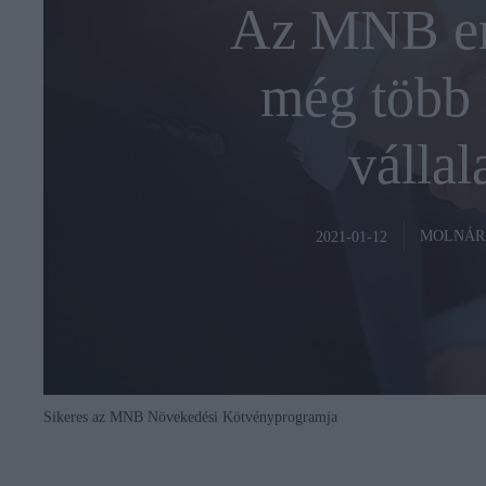
Az MNB eme
még több h
vállal
MOLNÁR
2021-01-12
Sikeres az MNB Növekedési Kötvényprogramja