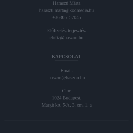
Haraszti Márta
haraszti.marta@kodmedia.hu
+36305157045
Előfizetés, terjesztés:
elofiz@haszon.hu
KAPCSOLAT
Email:
haszon@haszon.hu
Cím:
1024 Budapest,
Margit krt. 5/A, 3. em. 1. a