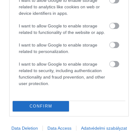
I want to allow Google to enable storage
related to analytics like cookies on web or
device identifiers in apps.
I want to allow Google to enable storage
related to functionality of the website or app.
I want to allow Google to enable storage
related to personalization.
I want to allow Google to enable storage
related to security, including authentication
functionality and fraud prevention, and other
user protection.
CONFIRM
JOG
Milliókkal verte át áldozatát az idősotthon 83 éves
Data Deletion
Data Access
Adatvédelmi szabályzat
lakója