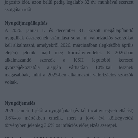
jogosító időt, azon belül pedig legalább 32 év, munkával szerzett
szolgálati időt.
Nyugdíjmegállapítás
A 2026. január 1. és december 31. között megállapítandó
nyugdíjak összegének számítása során új valorizációs szorzókat
kell alkalmazni, amelyekről 2026. márciusában (legkésőbb április
elején) jelenik majd meg kormányrendelet. E 2026-ban
alkalmazandó szorzók a KSH legutóbbi kereseti
gyorstájékoztatója alapján várhatóan 10%-kal lesznek
magasabbak, mint a 2025-ben alkalmazott valorizációs szorzók
voltak.
Nyugdíjemelés
2026. január 1-jétől a nyugdíjakat (és két tucatnyi egyéb ellátást)
3,6%-os mértékben emelik, mert a jövő évi költségvetési
törvényben jelenleg 3,6%-os inflációs előrejelzés szerepel.