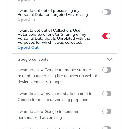
Egyre nagyobb a nyugdíjpara Magyarországon
I want to opt-out of processing my
Hivatalos, megvan a döntés a 14. havi nyugdíjról
Personal Data for Targeted Advertising.
Százból négyen költöttek lakáscélra a nyugdíj-
Opted In
megtakarításukból
I want to opt-out of Collection, Use,
Retention, Sale, and/or Sharing of my
Personal Data that Is Unrelated with the
Purposes for which it was collected.
nyugdíj
nyugdíjas
nők40
nyugdíjemelés
Opted Out
farkas andrás
Google consents
I want to allow Google to enable storage
related to advertising like cookies on web or
device identifiers in apps.
I want to allow my user data to be sent to
Google for online advertising purposes.
I want to allow Google to send me
personalized advertising.