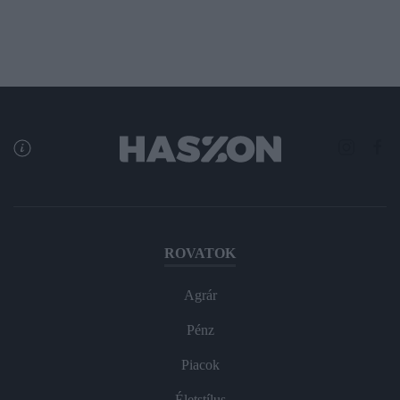
ROVATOK
Agrár
Pénz
Piacok
Életstílus