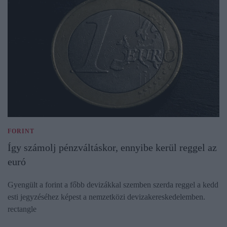
FORINT
Így számolj pénzváltáskor, ennyibe kerül reggel az
euró
Gyengült a forint a főbb devizákkal szemben szerda reggel a kedd
esti jegyzéséhez képest a nemzetközi devizakereskedelemben.
rectangle