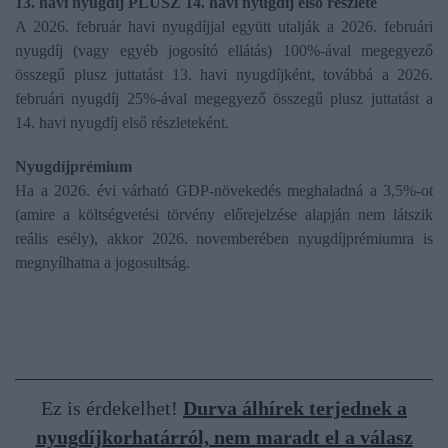
13. havi nyugdíj PLUSZ 14. havi nyugdíj első részlete
A 2026. február havi nyugdíjjal együtt utalják a 2026. februári
nyugdíj (vagy egyéb jogosító ellátás) 100%-ával megegyező
összegű plusz juttatást 13. havi nyugdíjként, továbbá a 2026.
februári nyugdíj 25%-ával megegyező összegű plusz juttatást a
14. havi nyugdíj első részleteként.
Nyugdíjprémium
Ha a 2026. évi várható GDP-növekedés meghaladná a 3,5%-ot
(amire a költségvetési törvény előrejelzése alapján nem látszik
reális esély), akkor 2026. novemberében nyugdíjprémiumra is
megnyílhatna a jogosultság.
Ez is érdekelhet!
Durva álhírek terjednek a
nyugdíjkorhatárról, nem maradt el a válasz