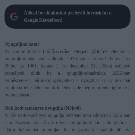
Állítsd be oldalunkat preferált forrásként a
Google Keresőben!
Nyugdíjkorhatár
Az online térben futótűzszerűen elterjedt (ál)hírek ellenére a
nyugdíjkorhatár nem változik, 2026-ban is marad 65 év. Így
jövőre az 1961. január 1. és december 31. között született
személyek töltik be a nyugdíjkorhatárukat. 2026-ban
természetesen bármikor igényelheti a nyugdíját az is, aki már
korábban teljesítette annak feltételeit, de még nem vette igénybe a
nyugellátását.
Nők kedvezményes nyugdíja (Nők40)
A nők kedvezményes nyugdíja feltételei nem változnak 2026-ban
sem. Eszerint egy nő a 65 éves nyugdíjkorhatára előtt jövőre is
akkor igényelhet nyugdíjat, ha megszerzett legalább 40 évi