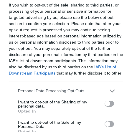
A nyugdíj - a korbetöltött öregségi nyugdíj és a nők
If you wish to opt-out of the sale, sharing to third parties, or
processing of your personal or sensitive information for
kedvezményes nyugdíja - mellett folytatott keresőtevékenységgel
targeted advertising by us, please use the below opt-out
szerzett keresetet 2026-ban sem korlátozza semmi.
section to confirm your selection. Please note that after your
opt-out request is processed you may continue seeing
Farkas András úgy summáz, hogy 2026-ban európai
interest-based ads based on personal information utilized by
összehasonlításban Magyarország továbbra is az
öregségi
us or personal information disclosed to third parties prior to
nyugdíjakra legkevesebbet költő
tagállamok egyike marad: a
your opt-out. You may separately opt-out of the further
teljes nyugdíjkasssza a jövő évre tervezett GDP mindössze 7,32%-
disclosure of your personal information by third parties on the
át teszi ki, ami fájdalmas mértékben elmarad az Európai Unió
IAB’s list of downstream participants. This information may
also be disclosed by us to third parties on the
IAB’s List of
10,9%-os átlagától.
Downstream Participants
that may further disclose it to other
third parties.
Please note that this website/app uses one or more Google
Personal Data Processing Opt Outs
services and may gather and store information including but
not limited to your visit or usage behaviour. You may click to
I want to opt-out of the Sharing of my
personal data.
grant or deny consent to Google and its third-party tags to
Opted In
use your data for below specified purposes in below Google
consent section.
I want to opt-out of the Sale of my
Olvasd el ezt is!
Personal Data.
Opted In