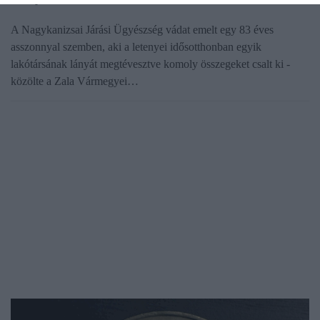
A Nagykanizsai Járási Ügyészség vádat emelt egy 83 éves
asszonnyal szemben, aki a letenyei idősotthonban egyik
lakótársának lányát megtévesztve komoly összegeket csalt ki -
közölte a Zala Vármegyei…