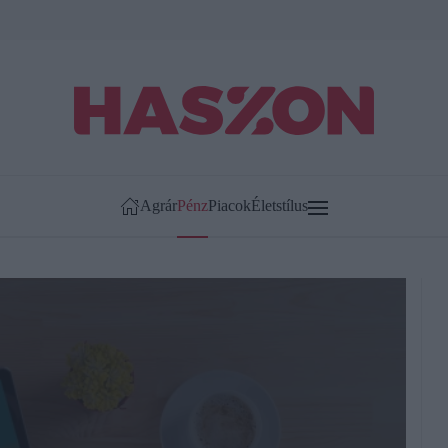
Agrár
Pénz
Piacok
Életstílus