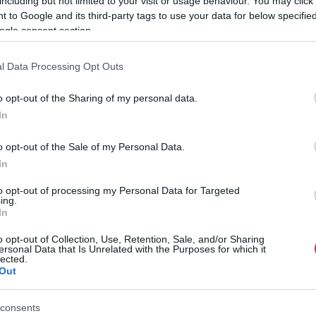
including but not limited to your visit or usage behaviour. You may click 
 to Google and its third-party tags to use your data for below specifi
ogle consent section.
l Data Processing Opt Outs
 annak, hogy weboldalad jobb helyezést érjen el a
o opt-out of the Sharing of my personal data.
talom és a technikai SEO. Az előbbi azzal foglalkozik, hogy
In
áns és megfelelő mértékben használja-e azokat a fontos
űleg beírnak a keresőkbe. A technikai SEO magában foglalja
o opt-out of the Sale of my Personal Data.
esign biztosítását, és a SEO-barát URL-ek használatát.
In
etnéd jobbá tenni a weboldalad, hiszen egy felkészült
SEO
N
egteheted.
to opt-out of processing my Personal Data for Targeted
ing.
6
In
A
o opt-out of Collection, Use, Retention, Sale, and/or Sharing
ersonal Data that Is Unrelated with the Purposes for which it
b
lenlétnek. Ezért hozz létre és oszd meg rendszeresen azokat
lected.
Out
t
tnak vagy megoldást nyújtanak a célközönséged számára. A
f
nösen népszerűek, mivel segítenek felhívni a figyelmet a
r
consents