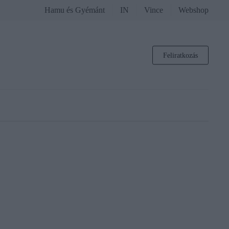
Hamu és Gyémánt
IN
Vince
Webshop
Feliratkozás