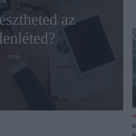
KER
esztheted az
lenléted?
PÉNZ
P
K
b