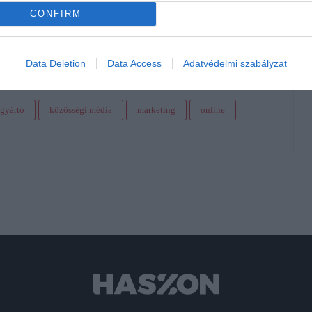
CONFIRM
javíthatod online jelenlétedet, növelheted weboldalad
Data Deletion
Data Access
Adatvédelmi szabályzat
mgyártó
közösségi média
marketing
online