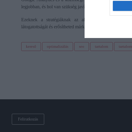
legjobban, és hol van szükség javításra.
Ezeknek a stratégiáknak az alkalmazásával jelentősen 
látogatottságát és erősítheted márkád piaci pozícióját.
kereső
optimalizálás
seo
tartalom
tartalo
Feliratkozás