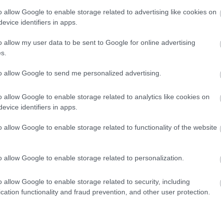
o allow Google to enable storage related to advertising like cookies on
ói élményét!
evice identifiers in apps.
togatók viselkedését és elégedettségét. Legyen intuitív,
o allow my user data to be sent to Google for online advertising
s.
k, és barátságos a mobil és asztali felhasználók számára
tovább maradnak az oldalon, hanem növeli az esélyét annak
to allow Google to send me personalized advertising.
o allow Google to enable storage related to analytics like cookies on
evice identifiers in apps.
a legaktívabb, és rendszeresen posztolj tartalmat, amely
o allow Google to enable storage related to functionality of the website
ni a követőkkel, válaszolni a kommentekre és részt venni a
sségének és elismertségének növeléséhez.
o allow Google to enable storage related to personalization.
o allow Google to enable storage related to security, including
cation functionality and fraud prevention, and other user protection.
trehozásánál és közzétételénél. Fontos, hogy rendszeresen
ítményét. Használj analitikai eszközöket, mint például a
eszközei, hogy megértsd, milyen típusú tartalom működik a