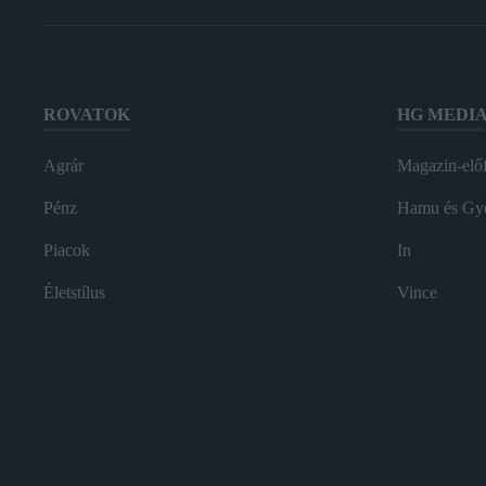
ROVATOK
HG MEDI
Agrár
Magazin-előf
Pénz
Hamu és Gy
Piacok
In
Életstílus
Vince