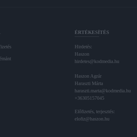
A
ÉRTÉKESÍTÉS
izetés
Hirdetés:
Haszon
émánt
hirdetes@kodmedia.hu
Haszon Agrár
Haraszti Márta
haraszti.marta@kodmedia.hu
+36305157045
Előfizetés, terjesztés:
elofiz@haszon.hu