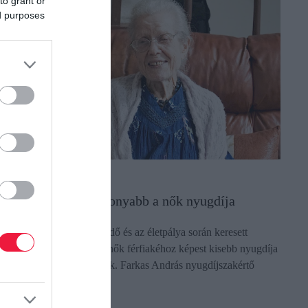
to grant or
ed purposes
YUGDÍJ
 ok, ami miatt alacsonyabb a nők nyugdíja
 nyugdíjakat a szolgálati idő és az életpálya során keresett
érekből állapítják meg. A nők férfiakéhoz képest kisebb nyugdíja
ehát a bérhátrányból adódik. Farkas András nyugdíjszakértő
riss…
ectangle