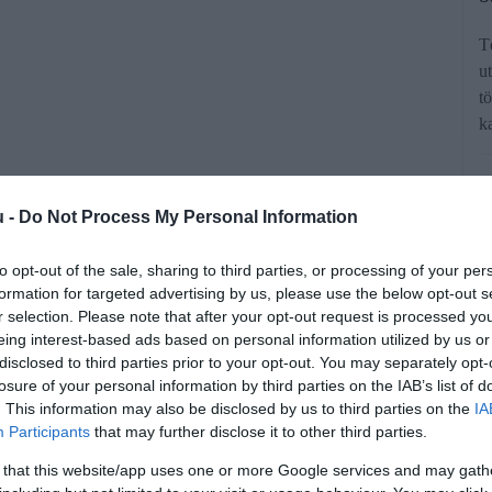
T
u
t
k
u -
Do Not Process My Personal Information
lesztése ma már elengedhetetlen, ha
to opt-out of the sale, sharing to third parties, or processing of your per
formation for targeted advertising by us, please use the below opt-out s
kozásod láthatóságát az interneten. A
r selection. Please note that after your opt-out request is processed y
kalmazásával jelentősen javítható a
eing interest-based ads based on personal information utilized by us or
disclosed to third parties prior to your opt-out. You may separately opt-
és potenciális ügyfelet vonzhat. Íme,
losure of your personal information by third parties on the IAB’s list of
lyek segíthetnek neked ebben.
. This information may also be disclosed by us to third parties on the
IA
Participants
that may further disclose it to other third parties.
 that this website/app uses one or more Google services and may gath
rált forrásként a Google Keresőben!